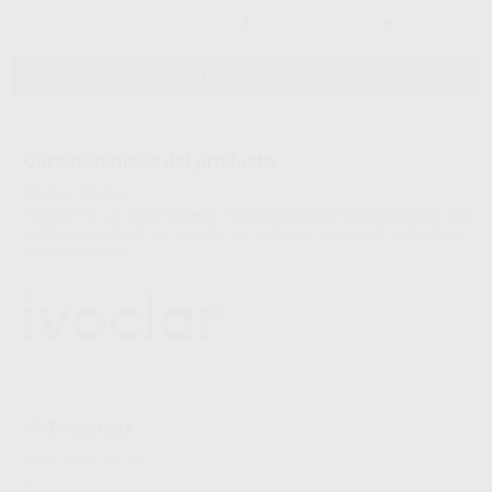
-
+
AÑADIR AL CARRITO
Características del producto
Proclinic informa:
Heliobond es un agente adhesivo monocomponente fotopolimerizable que
optimiza el grabado en esmalte con cualquier material de cementación
fotopolimerizable.
Descargas
Instrucciones de uso
Hojas de seguridad