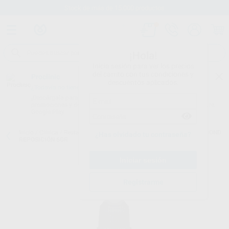
Stock de más de 15.000 productos
¡Hola!
Inicia sesión para ver los precios
del carrito con tus condiciones y
Proclinic
descuentos aplicados.
¿Todavía no tienes nuestra App?
¡Descárgala para ser siempre el primero en conocer nuestras
promociones y descuentos! Disponible en Google Play o App Store.
Google Play
Inicio
/
Clínica
/
Restauración
/
Adhesivos de grabado total
/
HELIOBOND
¿Has olvidado tu contraseña?
REPOSICIÓN 6GR
Registrarme