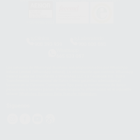
GA-2008/0342
SST-0118/2023
ER-0120/1997
GS-0001/2017
HCO-0060/2023
Clínica
Laboratorio
900 393 939
900 800 880
Whatsapp
665 533 087
Los servicios de WhatsApp Business son proporcionados por WhatsApp
Ireland Limited (WhatsApp Ireland). La información que controla WhatsApp
Ireland puede ser transferida a WhatsApp LLC y a Facebook Inc.. Dicha
Transferencia Internacional de Datos ofrece garantías adecuadas al
basarse en la Cláusula Contractual Tipo para la transferencia de datos
personales a terceros países. Puede ampliar la información en el siguiente
enlace:
WhatsApp Business Data Transfer Addendum
.
Síguenos