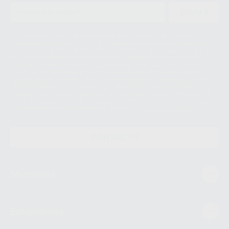
ENVIAR
Le informamos de que el Responsable del tratamiento de sus Datos
Personales es Proclinic S.A.U.. La Finalidad del tratamiento de sus Datos
Personales es el envío de información comercial. La legitimación para el
envío de la información comercial es su consentimiento prestado. Sus
datos únicamente serán cedidos a empresas vinculadas con Proclinic
S.A.U. que comercialicen productos similares del sector odontológico,
siempre bajo su consentimiento y no habrás cesión internacional de sus
Datos Personales. Podrá ejercitar los derechos de acceso, rectificación,
supresión, limitación y/o oposición al tratamiento de datos, entre otros, a
través de lopd@proclinic.es. Si desea conocer información adicional sobre
el tratamiento de datos personales, acceda a:
Protección de datos
CONTACTO
Mi cuenta
Estudiantes