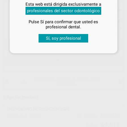
Inicia sesión
para disfrutar de todos
Esta web está dirigida exclusivamente a
tus
descuentos y condiciones
Precio web
profesionales del sector odontológico
especiales
69
,30
€
72,95 €
Pulse Sí para confirmar que usted es
¡Iniciar sesión!
profesional dental.
Precio con IVA incluido 76,23 €
Sí, soy profesional
ELEGIR CANTIDAD
15 días para cambiar de opinión salvo
anestesias
Elige un modelo
HELIOBOND REPOSICIÓN 6GR
32080
532907AN
Ref. Proclinic
Ref. fabricante
69,30 €
72,95 €