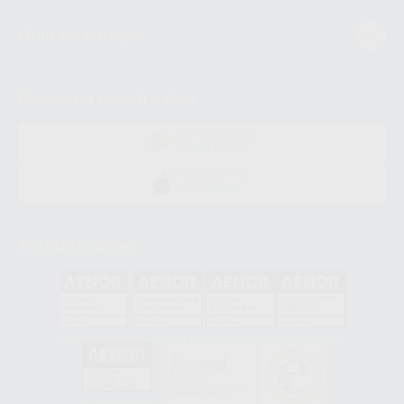
Guía de compra
Descarga nuestra App
DISPONIBLE EN
GOOGLE PLAY
DISPONIBLE EN
APP STORE
Acreditaciones
GA-2008/0342
SST-0118/2023
ER-0120/1997
GS-0001/2017
HCO-0060/2023