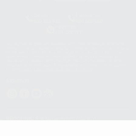
Clínica
Laboratorio
900 393 939
900 800 880
Whatsapp
665 533 087
Los servicios de WhatsApp Business son proporcionados por WhatsApp
Ireland Limited (WhatsApp Ireland). La información que controla WhatsApp
Ireland puede ser transferida a WhatsApp LLC y a Facebook Inc.. Dicha
Transferencia Internacional de Datos ofrece garantías adecuadas al
basarse en la Cláusula Contractual Tipo para la transferencia de datos
personales a terceros países. Puede ampliar la información en el siguiente
enlace:
WhatsApp Business Data Transfer Addendum
.
Síguenos
PROCLINIC S.A.U.
Copyright (c) 2026
Aviso legal