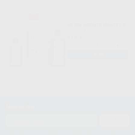
HD 435 JABÓN DE MANOS 2,5L.
DÜRR
|
Ref. 02028
42
,65
€
-
+
AÑADIR
Newsletter
ENVIAR
Le informamos de que el Responsable del tratamiento de sus Datos