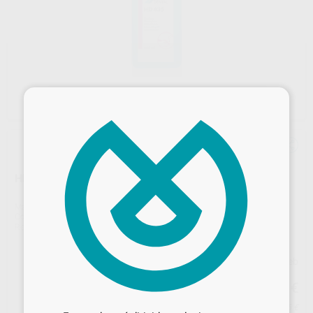
×
HD 435 JABÓN DE MANOS 500ML.
Marca
DÜRR
Contenido
500 ml
Ref. Proclinic
0222
Ref. fabricante
CCH435C3550
Precio web
17
Desbloquea todas tus ventajas
,57
€
18,50 €
Inicia sesión
para disfrutar de todos
Precio con IVA incluido 21,26 €