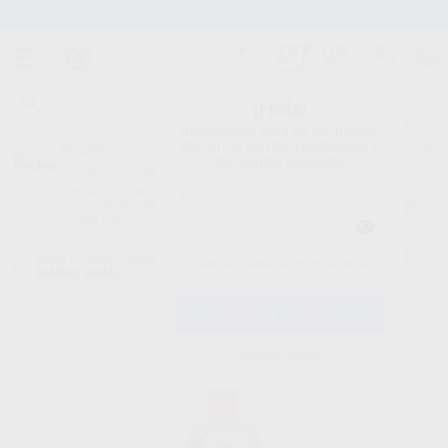
Stock de más de 15.000 productos
¡Hola!
Inicia sesión para ver los precios
del carrito con tus condiciones y
Proclinic
descuentos aplicados.
¿Todavía no tienes nuestra App?
¡Descárgala para ser siempre el primero en conocer nuestras
promociones y descuentos! Disponible en Google Play o App Store.
Google Play
Inicio
/
Clínica
/
Desinfección
/
Jabón de manos
/
HD 435 JABÓN DE
¿Has olvidado tu contraseña?
MANOS 500ML.
Registrarme