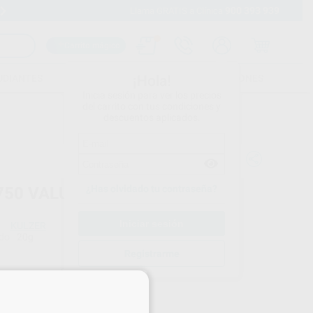
900 393 939
Envíos gratuitos desde 110€
Llama GRATIS a Clínica
Carrito mágico
UDIANTES
FOLLETOS
FORMACIONES
¡Hola!
Inicia sesión para ver los precios
del carrito con tus condiciones y
descuentos aplicados.
¿Has olvidado tu contraseña?
750 VALUE
KULZER
do
20g
Registrarme
Precio web
×
63
,36
€
70 €