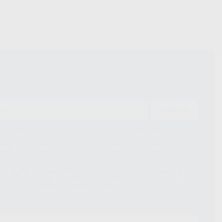
ENVIAR
ue el Responsable del tratamiento de sus Datos Personales es Proclinic
d del tratamiento de sus Datos Personales es el envío de información
imación para el envío de la información comercial es su consentimiento
s únicamente serán cedidos a empresas vinculadas con Proclinic S.A.U.
roductos similares del sector odontológico, siempre bajo su
 habrás cesión internacional de sus Datos Personales. Podrá ejercitar los
 rectificación, supresión, limitación y/o oposición al tratamiento de datos,
és de lopd@proclinic.es. Si desea conocer información adicional sobre el
os personales, acceda a:
Protección de datos