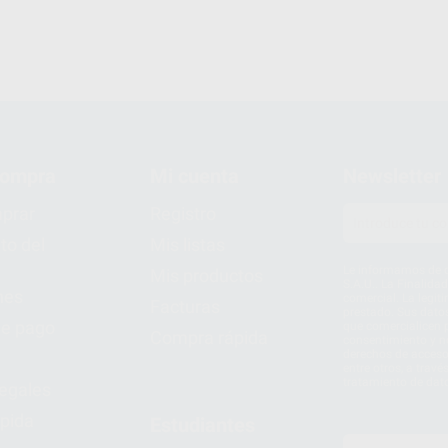
compra
Mi cuenta
Newsletter
prar
Registro
to del
Mis listas
Le informamos de q
Mis productos
S.A.U.. La Finalida
nes
comercial. La legit
Facturas
prestado. Sus dato
e pago
que comercialicen p
Compra rápida
consentimiento y no
derechos de acceso,
entre otros, a trav
tratamiento de dat
legales
pida
Estudiantes