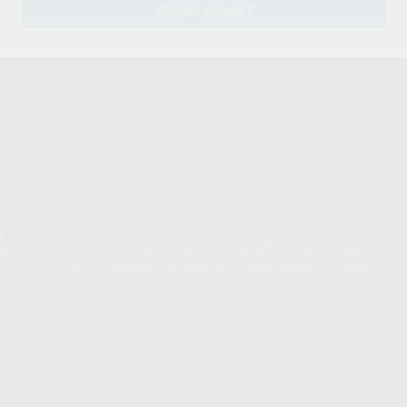
¡Iniciar sesión!
aja temperatura de cocción de 750°C supone un procesamiento fiable
tructura con baja estabilidad térmica. La cerámica de recubrimiento
2 a 10,5 μm/mK, haciéndola ideal para revestimiento de estructuras
bilizada (SLS) también proporciona a HeraCeram Zirkonia 750 una mejor
icas de alta resistencia.