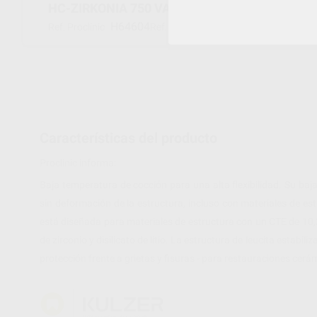
HC-ZIRKONIA 750 VALUE VL3
H64604
66060912
Ref. Proclinic
Ref. fabricante
Características del producto
Proclinic informa:
Baja temperatura de cocción para una alta flexibilidad. Su b
sin deformación de la estructura, incluso con materiales de es
está diseñada para materiales de estructura con un CTE de 10,
de zirconio y disilicato de litio. La estructura de leucita esta
protección frente a grietas y fisuras - para restauraciones cerám