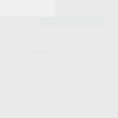
66,70 €
-
+
63,36 €
AÑADIR AL CARRITO
Descargas
Hojas de seguridad
Instrucciones de uso
Información adicional