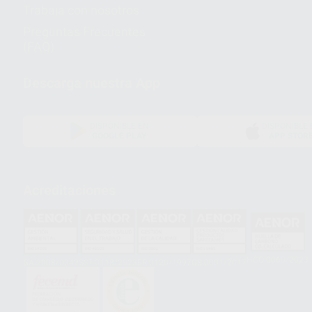
Trabaja con nosotros
Preguntas Frecuentes
(FAQ)
Descarga nuestra App
DISPONIBLE EN
DISPONIBLE 
GOOGLE PLAY
APP STOR
Acreditaciones
HCO-0060/2023
GA-2008/0342
SST-0118/2023
ER-0120/1997
GS-0001/2017