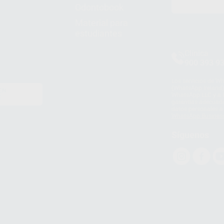
Odontobook
Material para
estudiantes
Clínica
900 393 9
Los servicios de W
(WhatsApp Ireland)
EN
WhatsApp LLC y a F
E
garantías adecuadas
datos personales a 
WhatsApp Busines
Síguenos