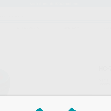
Stock de más de 15.000 productos
ORTODONCIA
CAD/CAM
EST
HC-
Marca
Conteni
66,