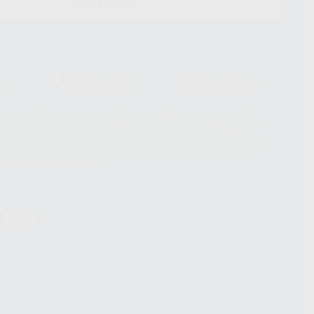
CONTACTO
Laboratorio
Whatsapp
39
900 800 880
665 533 087
hatsApp Business son proporcionados por WhatsApp Ireland Limited
. La información que controla WhatsApp Ireland puede ser transferida a
acebook Inc.. Dicha Transferencia Internacional de Datos ofrece
 al basarse en la Cláusula Contractual Tipo para la transferencia de
terceros países. Puede ampliar la información en el siguiente enlace:
s Data Transfer Addendum
.