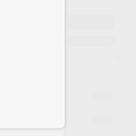
o con IVA incluido 76,67 €
ELEGIR MODELO
15 días para cambiar de opinión salvo anestesias
66,70 €
-
+
63,36 €
66,70 €
-
+
63,36 €
eciales