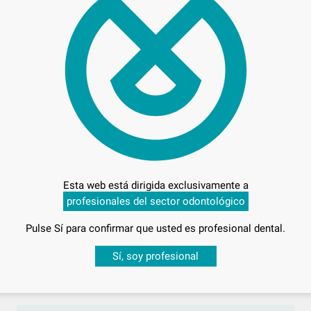
Preci
Entrega en 24h
Esta web está dirigida exclusivamente a
profesionales del sector odontológico
Pulse Sí para confirmar que usted es profesional dental.
Desbloquea todas tus ventajas
Sí, soy profesional
sesión
para disfrutar de todos tus
descuentos y condiciones esp