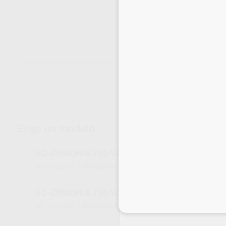
Envíos gratuitos desde 110€
Elige un modelo
HC-ZIRKONIA 750 VALUE VL1
H64600
66060910
Ref. Proclinic
Ref. fabricante
HC-ZIRKONIA 750 VALUE VL2
Inicia 
H64602
66060911
Ref. Proclinic
Ref. fabricante