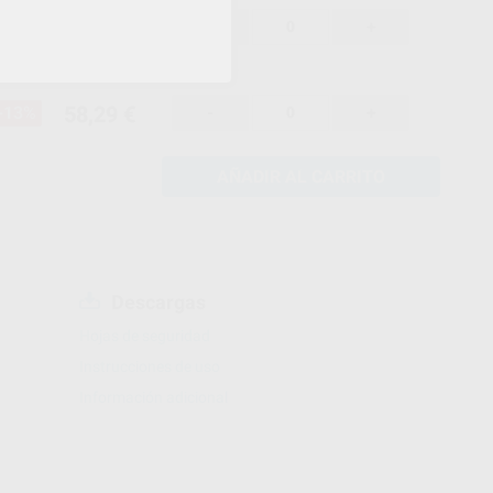
58,29 €
-13%
-
+
58,29 €
-13%
-
+
AÑADIR AL CARRITO
Descargas
Hojas de seguridad
Instrucciones de uso
Información adicional