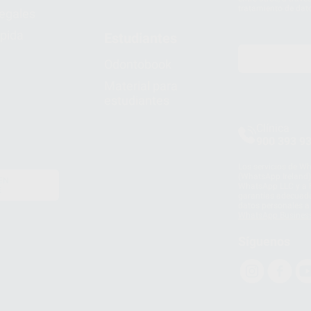
tratamiento de dat
legales
pida
Estudiantes
Odontobook
Material para
estudiantes
Clínica
900 393 9
Los servicios de W
(WhatsApp Ireland)
EN
WhatsApp LLC y a F
E
garantías adecuadas
datos personales a 
WhatsApp Busines
Síguenos