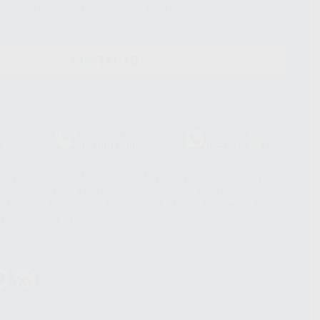
os personales, acceda a:
Protección de datos
CONTACTO
Laboratorio
Whatsapp
39
900 800 880
665 533 087
hatsApp Business son proporcionados por WhatsApp Ireland Limited
. La información que controla WhatsApp Ireland puede ser transferida a
acebook Inc.. Dicha Transferencia Internacional de Datos ofrece
 al basarse en la Cláusula Contractual Tipo para la transferencia de
terceros países. Puede ampliar la información en el siguiente enlace:
s Data Transfer Addendum
.