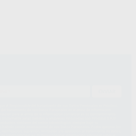
ENVIAR
ue el Responsable del tratamiento de sus Datos Personales es Proclinic
d del tratamiento de sus Datos Personales es el envío de información
imación para el envío de la información comercial es su consentimiento
s únicamente serán cedidos a empresas vinculadas con Proclinic S.A.U.
roductos similares del sector odontológico, siempre bajo su
 habrás cesión internacional de sus Datos Personales. Podrá ejercitar los
 rectificación, supresión, limitación y/o oposición al tratamiento de datos,
és de lopd@proclinic.es. Si desea conocer información adicional sobre el