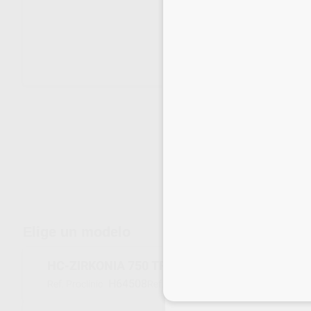
Envíos gratuitos desde 110€
Elige un modelo
HC-ZIRKONIA 750 TRANSPARENTE TC
H64508
66060861
Ref. Proclinic
Ref. fabricante
Inicia 