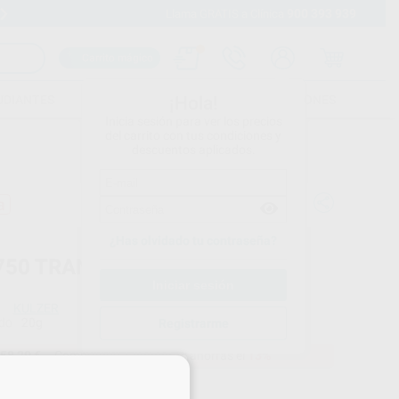
900 393 939
Envíos gratuitos desde 110€
Llama GRATIS a Clínica
Carrito mágico
UDIANTES
FOLLETOS
FORMACIONES
¡Hola!
Inicia sesión para ver los precios
del carrito con tus condiciones y
descuentos aplicados.
a
¿Has olvidado tu contraseña?
750 TRANS
KULZER
do
20g
Registrarme
58,29 €
Comprando
1 unidad
te ahorras el
13%
×
Precio web