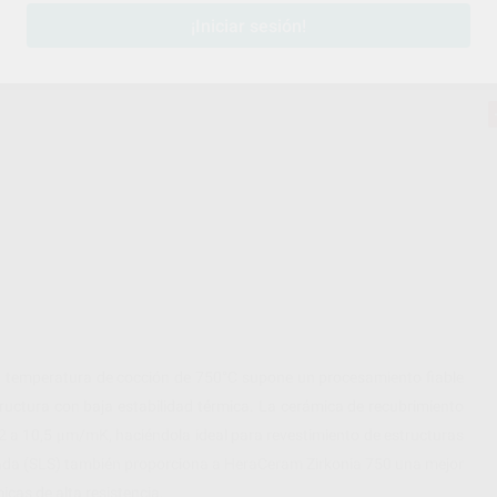
¡Iniciar sesión!
aja temperatura de cocción de 750°C supone un procesamiento fiable
tructura con baja estabilidad térmica. La cerámica de recubrimiento
2 a 10,5 μm/mK, haciéndola ideal para revestimiento de estructuras
bilizada (SLS) también proporciona a HeraCeram Zirkonia 750 una mejor
icas de alta resistencia.