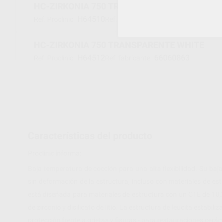
HC-ZIRKONIA 750 TRANSPARENTE T
H64510
66060862
Ref. Proclinic
Ref. fabricante
HC-ZIRKONIA 750 TRANSPARENTE WHITE
H64512
66060863
Ref. Proclinic
Ref. fabricante
Características del producto
Proclinic informa:
Baja temperatura de cocción para una alta flexibilidad. Su b
sin deformación de la estructura, incluso con materiales de es
está diseñada para materiales de estructura con un CTE de 10,
de zirconio y disilicato de litio. La estructura de leucita esta
protección frente a grietas y fisuras - para restauraciones cerám