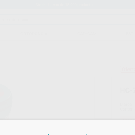
Stock de más de 15.000 productos
ORTODONCIA
CAD/CAM
EST
Ofert
HC-
Marca
Conteni
Oferta