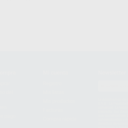
compra
Mi cuenta
Newsletter
prar
Registro
to del
Mis listas
Le informamos de q
Mis productos
S.A.U.. La Finalida
nes
comercial. La legit
Facturas
prestado. Sus dato
e pago
que comercialicen p
Compra rápida
consentimiento y no
derechos de acceso,
entre otros, a trav