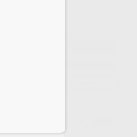
-13%
¡Mejor oferta!
58
,29
€
70 €
o con IVA incluido 70,53 €
ELEGIR MODELO
15 días para cambiar de opinión salvo anestesias
58,29 €
-13%
-
+
eciales