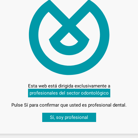
66,
Preci
Entrega en 24h
Esta web está dirigida exclusivamente a
profesionales del sector odontológico
Pulse Sí para confirmar que usted es profesional dental.
Desbloquea todas tus ventajas
Sí, soy profesional
sesión
para disfrutar de todos tus
descuentos y condiciones esp