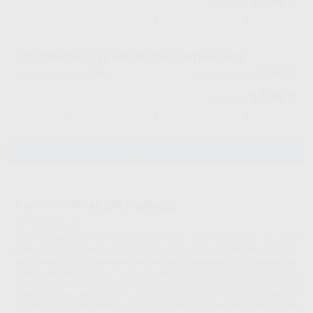
63,36 €
66,70 €
-
+
HC-ZIRKONIA 750 MAMELON DENTINA MD3
H64598
66060909
Ref. Proclinic
Ref. fabricante
63,36 €
66,70 €
-
+
AÑADIR AL CARRITO
Características del producto
Proclinic informa:
Baja temperatura de cocción para una alta flexibilidad. Su baja
temperatura de cocción de 750°C supone un procesamiento fiable sin
deformación de la estructura, incluso con materiales de estructura con
baja estabilidad térmica. La cerámica de recubrimiento está diseñada para
materiales de estructura con un CTE de 10,2 a 10,5 μm/mK, haciéndola
ideal para revestimiento de estructuras de zirconio y disilicato de litio. La
estructura de leucita estabilizada (SLS) también proporciona a HeraCeram