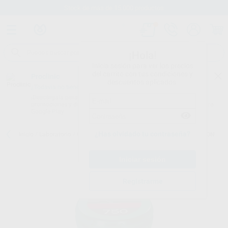
Stock de más de 15.000 productos
¡Hola!
Inicia sesión para ver los precios
del carrito con tus condiciones y
Proclinic
descuentos aplicados.
¿Todavía no tienes nuestra App?
¡Descárgala para ser siempre el primero en conocer nuestras
promociones y descuentos! Disponible en Google Play o App Store.
Google Play
¿Has olvidado tu contraseña?
Inicio
/
Laboratorio
/
Ceramicas
/
Hc-zirkonia 750
/
HC-750 MAMELON
Registrarme