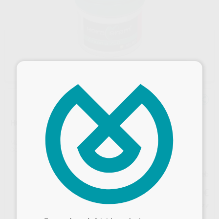
×
HC-750 MAMELON
Marca
KULZER
Contenido
20g
Precio web
63
,36
€
66,70 €
Desbloquea todas tus ventajas
Precio con IVA incluido 76,67 €
Inicia sesión
para disfrutar de todos