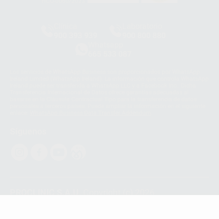
HCO-0060/2023
Clínica
Laboratorio
900 393 939
900 800 880
Whatsapp
665 533 087
Los servicios de WhatsApp Business son proporcionados por WhatsApp
Ireland Limited (WhatsApp Ireland). La información que controla WhatsApp
Ireland puede ser transferida a WhatsApp LLC y a Facebook Inc.. Dicha
Transferencia Internacional de Datos ofrece garantías adecuadas al
basarse en la Cláusula Contractual Tipo para la transferencia de datos
personales a terceros países. Puede ampliar la información en el siguiente
enlace:
WhatsApp Business Data Transfer Addendum
.
Síguenos
PROCLINIC S.A.U.
Copyright (c) 2026
Aviso legal