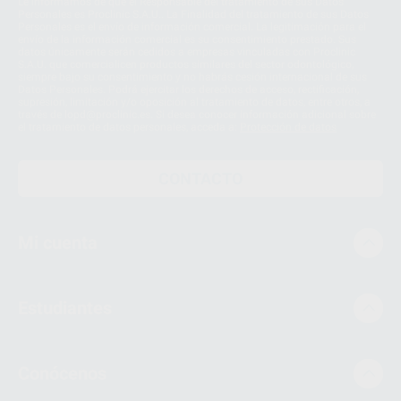
Le informamos de que el Responsable del tratamiento de sus Datos
Personales es Proclinic S.A.U.. La Finalidad del tratamiento de sus Datos
Personales es el envío de información comercial. La legitimación para el
envío de la información comercial es su consentimiento prestado. Sus
datos únicamente serán cedidos a empresas vinculadas con Proclinic
S.A.U. que comercialicen productos similares del sector odontológico,
siempre bajo su consentimiento y no habrás cesión internacional de sus
Datos Personales. Podrá ejercitar los derechos de acceso, rectificación,
supresión, limitación y/o oposición al tratamiento de datos, entre otros, a
través de lopd@proclinic.es. Si desea conocer información adicional sobre
el tratamiento de datos personales, acceda a:
Protección de datos
CONTACTO
Mi cuenta
Estudiantes
Conócenos