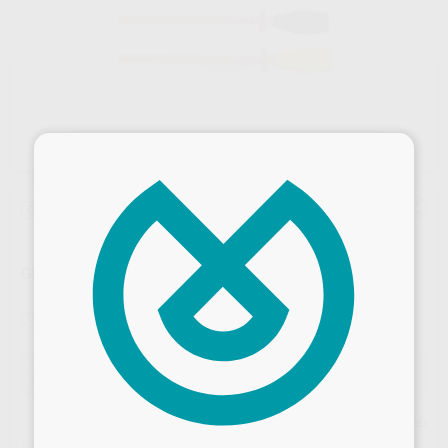
×
Oferta
GUTTAFUSION RECIPROC PINK 30U.
Marca
VDW
Contenido
30 unidades
Oferta
221,37 €
Comprando
1 unidad
te ahorras el
10%
Desbloquea todas tus ventajas
Precio web
¡Mejor oferta!