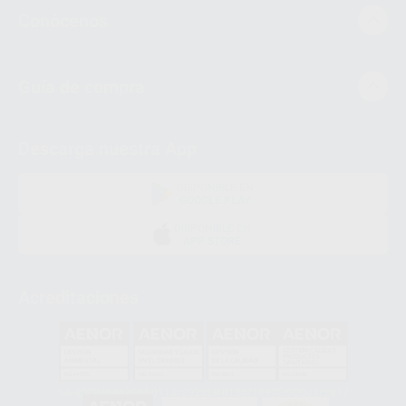
Conócenos
Guía de compra
Descarga nuestra App
DISPONIBLE EN
GOOGLE PLAY
DISPONIBLE EN
APP STORE
Acreditaciones
GA-2008/0342
SST-0118/2023
ER-0120/1997
GS-0001/2017