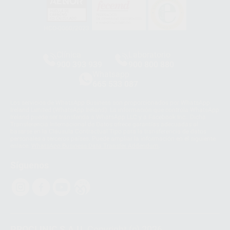
HCO-0060/2023
Clínica
Laboratorio
900 393 939
900 800 880
Whatsapp
665 533 087
Los servicios de WhatsApp Business son proporcionados por WhatsApp
Ireland Limited (WhatsApp Ireland). La información que controla WhatsApp
Ireland puede ser transferida a WhatsApp LLC y a Facebook Inc.. Dicha
Transferencia Internacional de Datos ofrece garantías adecuadas al
basarse en la Cláusula Contractual Tipo para la transferencia de datos
personales a terceros países. Puede ampliar la información en el siguiente
enlace:
WhatsApp Business Data Transfer Addendum
.
Síguenos
PROCLINIC S.A.U.
Copyright (c) 2026