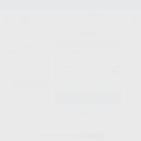
Stock de más de 15.000 productos
¡Hola!
Inicia sesión para ver los precios
del carrito con tus condiciones y
Proclinic
descuentos aplicados.
¿Todavía no tienes nuestra App?
¡Descárgala para ser siempre el primero en conocer nuestras
promociones y descuentos! Disponible en Google Play o App Store.
Google Play
Inicio
/
Clínica
/
Endodoncia
/
Puntas de guttapercha termoplástica
/
¿Has olvidado tu contraseña?
GUTTAFUSION RECIPROC PINK 30U.
Registrarme