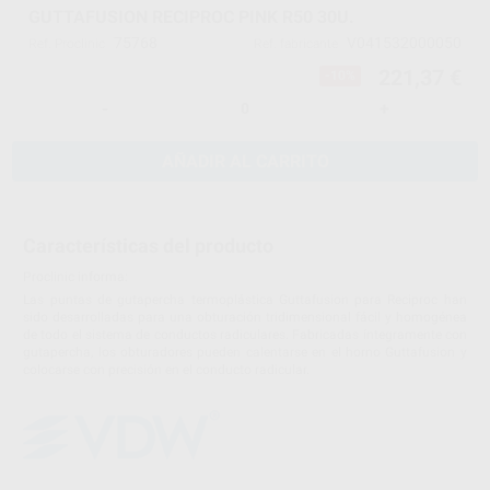
GUTTAFUSION RECIPROC PINK R50 30U.
75768
V041532000050
Ref. Proclinic
Ref. fabricante
221,37 €
-10%
-
+
AÑADIR AL CARRITO
Características del producto
Proclinic informa:
Las puntas de gutapercha termoplástica Guttafusion para Reciproc han
sido desarrolladas para una obturación tridimensional fácil y homogénea
de todo el sistema de conductos radiculares. Fabricadas íntegramente con
gutapercha, los obturadores pueden calentarse en el horno Guttafusion y
colocarse con precisión en el conducto radicular.