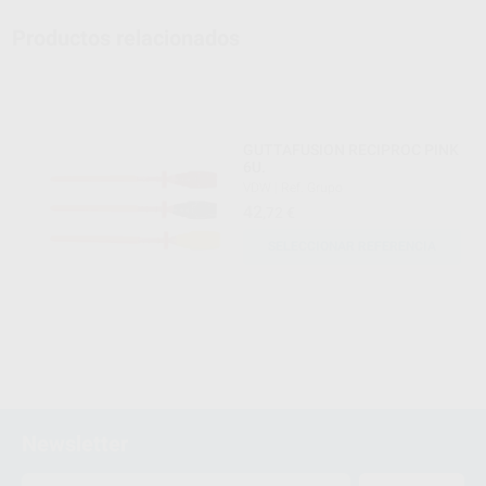
Productos relacionados
GUTTAFUSION RECIPROC PINK
6U.
VDW
|
Ref. Grupo
42
,72
€
SELECCIONAR REFERENCIA
Newsletter