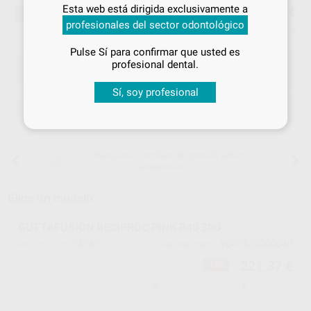
Inicia sesión
para disfrutar de todos
221
Esta web está dirigida exclusivamente a
,37
€
244,67 €
-10%
tus
descuentos y condiciones
profesionales del sector odontológico
especiales
Precio con IVA incluido 243,51 €
Pulse Sí para confirmar que usted es
¡Iniciar sesión!
profesional dental.
Sí, soy profesional
ELEGIR MODELO
15 días para cambiar de opinión salvo
anestesias
Elige un modelo
GUTTAFUSION RECIPROC PINK R40 30U.
75767
V041532000040
Ref. Proclinic
Ref. fabricante
221,37 €
-10%
-
+