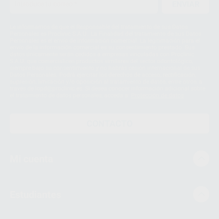
ENVIAR
Le informamos de que el Responsable del tratamiento de sus Datos
Personales es Proclinic S.A.U.. La Finalidad del tratamiento de sus Datos
Personales es el envío de información comercial. La legitimación para el
envío de la información comercial es su consentimiento prestado. Sus
datos únicamente serán cedidos a empresas vinculadas con Proclinic
S.A.U. que comercialicen productos similares del sector odontológico,
siempre bajo su consentimiento y no habrás cesión internacional de sus
Datos Personales. Podrá ejercitar los derechos de acceso, rectificación,
supresión, limitación y/o oposición al tratamiento de datos, entre otros, a
través de lopd@proclinic.es. Si desea conocer información adicional sobre
el tratamiento de datos personales, acceda a:
Protección de datos
CONTACTO
Mi cuenta
Estudiantes