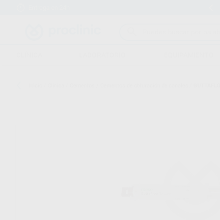
Entrega en 24h
15 días para cambiar de opinión
CLÍNICA
LABORATORIO
EQUIPAMIENTO
Inicio
/
Clínica
/
Cementos
/
Cementos de obturación de canales
/
GUTTAFLO