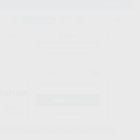
900 393 939
Envíos gratuitos desde 110€
Llama GRATIS a Clínica
Carrito mágico
UDIANTES
FOLLETOS
FORMACIONES
¡Hola!
Inicia sesión para ver los precios
del carrito con tus condiciones y
descuentos aplicados.
a
¿Has olvidado tu contraseña?
TAFLOW BIOSEAL REFILL
ROEKO
Ref. Proclinic
85971
do
1 jeringa de 5 ml
Ref. fabricante
Registrarme
60019561
210,66 €
Comprando
1 unidad
te ahorras el
10%