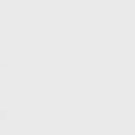
EKO
5969
T