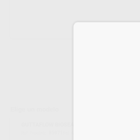
Envíos gratuitos desde 110€
Elige un modelo
GUTTAFLOW BIOSEAL REFILL
85971
60019561
Ref. Proclinic
Ref. fabricante