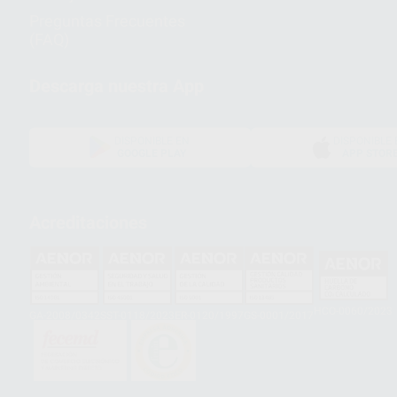
Preguntas Frecuentes
(FAQ)
Descarga nuestra App
DISPONIBLE EN
DISPONIBLE 
GOOGLE PLAY
APP STOR
Acreditaciones
HCO-0060/2023
GA-2008/0342
SST-0118/2023
ER-0120/1997
GS-0001/2017