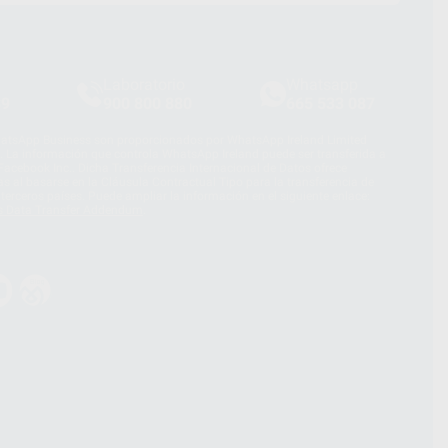
Laboratorio
Whatsapp
39
900 800 880
665 533 087
hatsApp Business son proporcionados por WhatsApp Ireland Limited
. La información que controla WhatsApp Ireland puede ser transferida a
acebook Inc.. Dicha Transferencia Internacional de Datos ofrece
 al basarse en la Cláusula Contractual Tipo para la transferencia de
terceros países. Puede ampliar la información en el siguiente enlace:
s Data Transfer Addendum
.