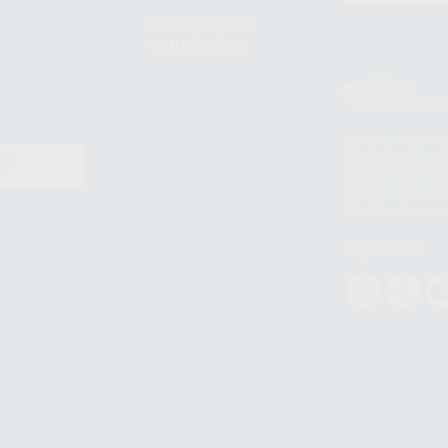
Material para
estudiantes
Clínica
900 393 9
Los servicios de W
(WhatsApp Ireland)
EN
WhatsApp LLC y a F
E
garantías adecuadas
datos personales a 
WhatsApp Busines
Síguenos