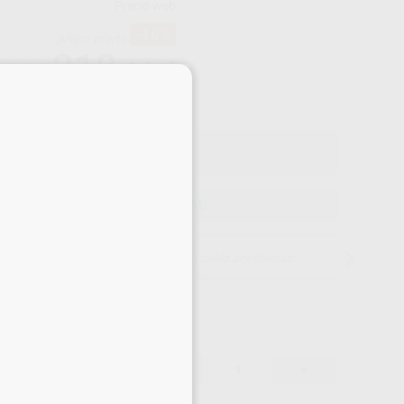
Precio web
-10%
¡Mejor oferta!
210
,66
€
,84 €
×
Precio con IVA incluido 231,73 €
ELEGIR CANTIDAD
15 días para cambiar de opinión salvo anestesias
210,66 €
10%
-
+