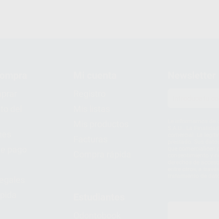
compra
Mi cuenta
Newsletter
prar
Registro
to del
Mis listas
Le informamos de q
Mis productos
S.A.U.. La Finalida
nes
comercial. La legit
Facturas
prestado. Sus dato
e pago
que comercialicen p
Compra rápida
consentimiento y no
derechos de acceso,
entre otros, a trav
tratamiento de dat
legales
pida
Estudiantes
Odontobook