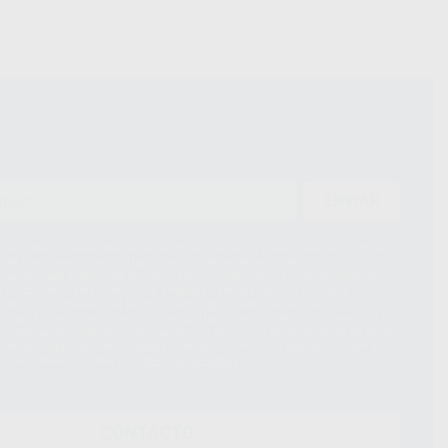
ENVIAR
ue el Responsable del tratamiento de sus Datos Personales es Proclinic
d del tratamiento de sus Datos Personales es el envío de información
imación para el envío de la información comercial es su consentimiento
s únicamente serán cedidos a empresas vinculadas con Proclinic S.A.U.
roductos similares del sector odontológico, siempre bajo su
 habrás cesión internacional de sus Datos Personales. Podrá ejercitar los
 rectificación, supresión, limitación y/o oposición al tratamiento de datos,
és de lopd@proclinic.es. Si desea conocer información adicional sobre el
os personales, acceda a:
Protección de datos
CONTACTO