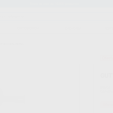
Stock de más de 15.000 productos
ORTODONCIA
CAD/CAM
EST
W BIOSEAL REFILL
Ofert
GUT
Marca
Conteni
Oferta