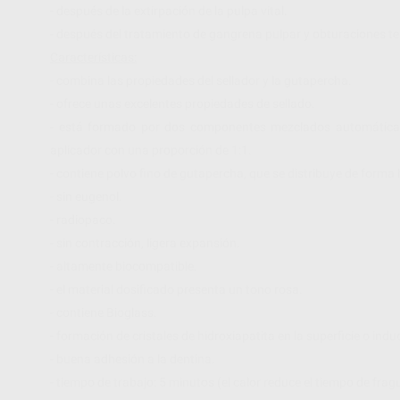
- después de la extirpación de la pulpa vital.
- después del tratamiento de gangrena pulpar y obturaciones t
Características:
- combina las propiedades del sellador y la gutapercha.
- ofrece unas excelentes propiedades de sellado.
- está formado por dos componentes mezclados automáticam
aplicador con una proporción de 1:1.
- contiene polvo fino de gutapercha, que se distribuye de for
- sin eugenol.
- radiopaco.
- sin contracción, ligera expansión.
- altamente biocompatible.
- el material dosificado presenta un tono rosa.
- contiene Bioglass.
- formación de cristales de hidroxiapatita en la superficie o indu
- buena adhesión a la dentina.
- tiempo de trabajo: 5 minutos (el calor reduce el tiempo de frag