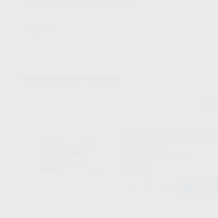
- tiempo de fraguado: 12-16 minutos.
ROEKO
Productos relacionados
RO
Ref. 8
GUTTAFLOW BIOSEAL SE
Caja 1 jeringa de 5 ml + 12 puntas de
mezcla + 1 block de mezcla
232
,77
€
257,27 €
Oferta
-
+
AÑADIR