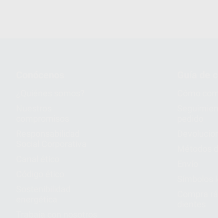
Conócenos
Guía de 
¿Quiénes somos?
Cómo com
Nuestros
Seguimien
compromisos
pedido
Responsabilidad
Devolucio
Social Corporativa
Métodos d
Canal ético
Envío
Código ético
Símbolos 
Sostenibilidad
Compra rá
energética
dientes
Trabaja con nosotros