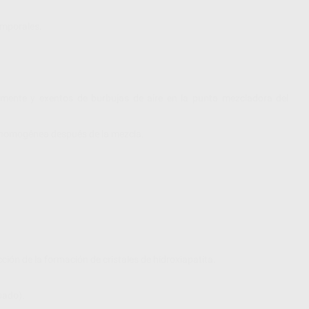
emporales.
ente y exentos de burbujas de aire en la punta mezcladora del
ma homogénea después de la mezcla.
cción de la formación de cristales de hidroxiapatita.
uado).