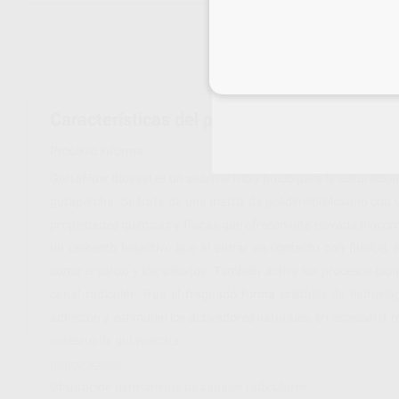
Inicia 
Características del producto
Proclinic informa:
GuttaFlow Bioseal es un sistema frío y fluido para la obturació
gutapercha. Se trata de una matriz de polidimetilsiloxano con
propiedades químicas y físicas que ofrecen una elevada biocomp
un cemento bioactivo que al entrar en contacto con fluidos, 
como el calcio y los silicatos. También activa los procesos bi
canal radicular. Tras el fraguado forma cristales de hidroxiap
adhesión y estimulan los activadores naturales, en especial la r
maestro de gutapercha.
Indicaciones:
Obturación permanente de canales radiculares: