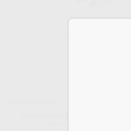
Envíos gratuitos desde 110€
Elige un modelo
GUTTAFLOW 2 REFILL
85964
60026871
Ref. Proclinic
Ref. fabricante