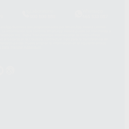
Laboratorio
Whatsapp
39
900 800 880
665 533 087
hatsApp Business son proporcionados por WhatsApp Ireland Limited
. La información que controla WhatsApp Ireland puede ser transferida a
acebook Inc.. Dicha Transferencia Internacional de Datos ofrece
 al basarse en la Cláusula Contractual Tipo para la transferencia de
terceros países. Puede ampliar la información en el siguiente enlace:
s Data Transfer Addendum
.