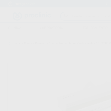
Entrega en 24h
15 días para cambiar de opinión
CLÍNICA
LABORATORIO
EQUIPAMIENTO
Inicio
/
Clínica
/
Cementos
/
Cementos de obturación de canales
/
GUTTAFLO