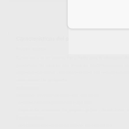
Inicia 
Características del producto
Proclinic informa:
GuttaFlow 2 es un sistema frío y fluido para la obturación d
gutapercha. Se trata de una matriz de polidimetilsiloxano 
propiedades químicas y físicas que ofrecen una elevada biocompa
cono maestro de gutapercha.
Indicaciones:
Obturación permanente de canales radiculares:
- después de la extirpación de la pulpa vital.
- después del tratamiento de gangrena pulpar y obturaciones t
Características:
- combina las propiedades del sellador y la gutapercha.