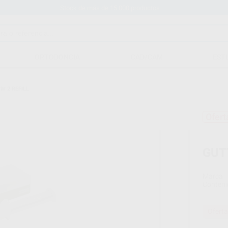
Stock de más de 15.000 productos
ORTODONCIA
CAD/CAM
EST
W 2 REFILL
Ofert
GUT
Marca
Conteni
Oferta