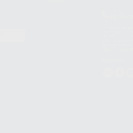
Clínica
900 393 9
Los servicios de W
(WhatsApp Ireland)
EN
WhatsApp LLC y a F
E
garantías adecuadas
datos personales a 
WhatsApp Busines
Síguenos