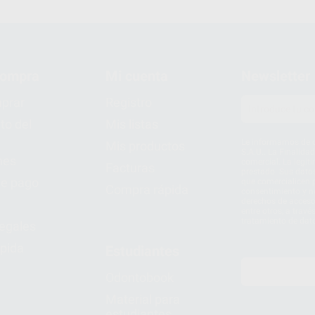
compra
Mi cuenta
Newsletter
prar
Registro
to del
Mis listas
Le informamos de q
Mis productos
S.A.U.. La Finalida
nes
comercial. La legit
Facturas
prestado. Sus dato
e pago
que comercialicen p
Compra rápida
consentimiento y no
derechos de acceso,
entre otros, a trav
tratamiento de dat
legales
pida
Estudiantes
Odontobook
Material para
estudiantes