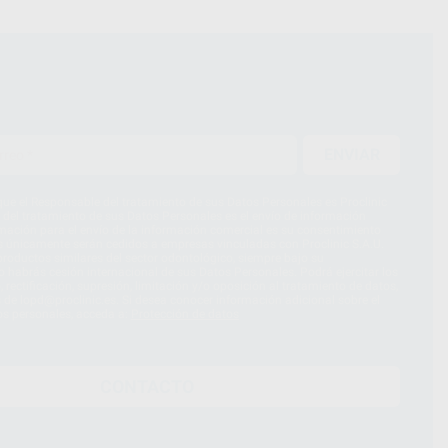
ENVIAR
ue el Responsable del tratamiento de sus Datos Personales es Proclinic
d del tratamiento de sus Datos Personales es el envío de información
imación para el envío de la información comercial es su consentimiento
s únicamente serán cedidos a empresas vinculadas con Proclinic S.A.U.
roductos similares del sector odontológico, siempre bajo su
 habrás cesión internacional de sus Datos Personales. Podrá ejercitar los
 rectificación, supresión, limitación y/o oposición al tratamiento de datos,
és de lopd@proclinic.es. Si desea conocer información adicional sobre el
os personales, acceda a:
Protección de datos
CONTACTO