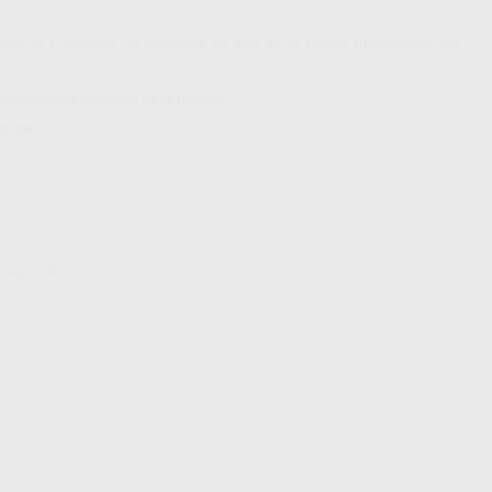
ente y exentos de burbujas de aire en la punta mezcladora del
ma homogénea después de la mezcla.
arios.
 fraguado).