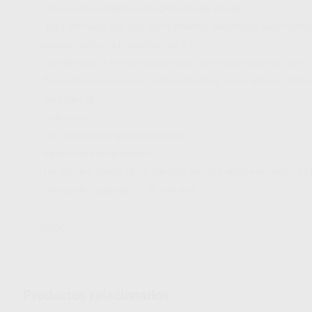
- ofrece unas excelentes propiedades de sellado.
- está formado por dos componentes mezclados automáticam
aplicador con una proporción de 4:1.
- contiene polvo fino de gutapercha, que se distribuye de for
- fluye fácilmente en los canales laterales y en los túbulos dentin
- sin eugenol.
- radiopaco.
- sin contracción, ligera expansión.
- altamente biocompatible.
- tiempo de trabajo: 10-15 minutos (el calor reduce el tiempo de
- tiempo de fraguado: 25-30 minutos.
ROEKO
Productos relacionados