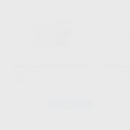
ROEKO
Ref. 85965
PUNTAS DE MEZCLA GUTTAFLOW 2
GUTTAFLOW
Envase 24 unidades
Caja 1 jeringa de 5 ml + 12 puntas de mezcla +1
block de mezcla
50
128
,41
€
,27
€
-
+
-
AÑADIR