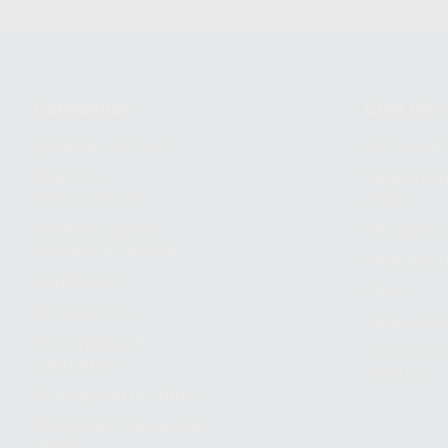
Conócenos
Guía de 
¿Quiénes somos?
Cómo com
Nuestros
Seguimien
compromisos
pedido
Responsabilidad
Devolucio
Social Corporativa
Métodos d
Canal ético
Envío
Código ético
Símbolos 
Sostenibilidad
Compra rá
energética
dientes
Trabaja con nosotros
Preguntas Frecuentes
(FAQ)