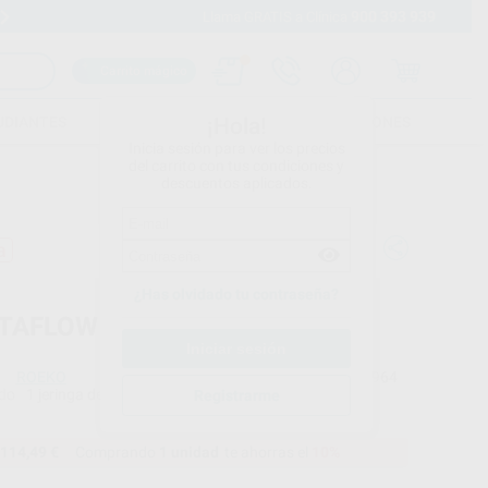
900 393 939
Envíos gratuitos desde 110€
Llama GRATIS a Clínica
Carrito mágico
UDIANTES
FOLLETOS
FORMACIONES
¡Hola!
Inicia sesión para ver los precios
del carrito con tus condiciones y
descuentos aplicados.
a
¿Has olvidado tu contraseña?
TAFLOW 2 REFILL
ROEKO
Ref. Proclinic
85964
do
1 jeringa de 5 ml
Ref. fabricante
Registrarme
60026871
114,49 €
Comprando
1 unidad
te ahorras el
10%