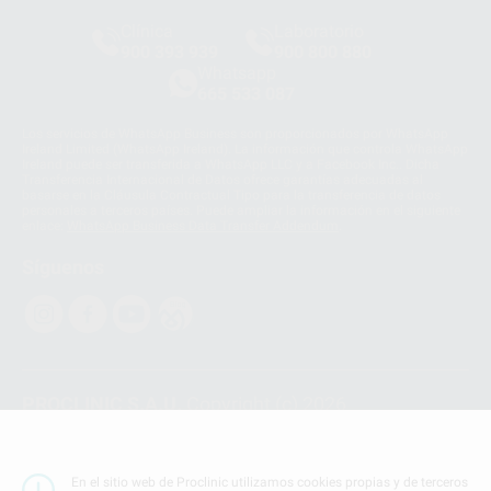
Clínica
Laboratorio
900 393 939
900 800 880
Whatsapp
665 533 087
Los servicios de WhatsApp Business son proporcionados por WhatsApp
Ireland Limited (WhatsApp Ireland). La información que controla WhatsApp
Ireland puede ser transferida a WhatsApp LLC y a Facebook Inc.. Dicha
Transferencia Internacional de Datos ofrece garantías adecuadas al
basarse en la Cláusula Contractual Tipo para la transferencia de datos
personales a terceros países. Puede ampliar la información en el siguiente
enlace:
WhatsApp Business Data Transfer Addendum
.
Síguenos
PROCLINIC S.A.U.
Copyright (c) 2026
Aviso legal
Teléfono:
900 393 939
En el sitio web de Proclinic utilizamos cookies propias y de terceros