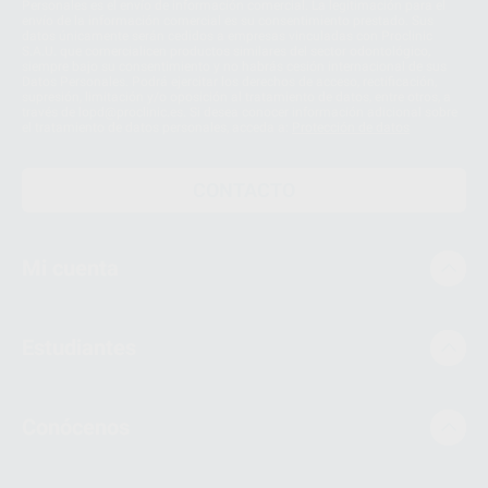
Personales es el envío de información comercial. La legitimación para el
envío de la información comercial es su consentimiento prestado. Sus
datos únicamente serán cedidos a empresas vinculadas con Proclinic
S.A.U. que comercialicen productos similares del sector odontológico,
siempre bajo su consentimiento y no habrás cesión internacional de sus
Datos Personales. Podrá ejercitar los derechos de acceso, rectificación,
supresión, limitación y/o oposición al tratamiento de datos, entre otros, a
través de lopd@proclinic.es. Si desea conocer información adicional sobre
el tratamiento de datos personales, acceda a:
Protección de datos
CONTACTO
Mi cuenta
Estudiantes
Conócenos