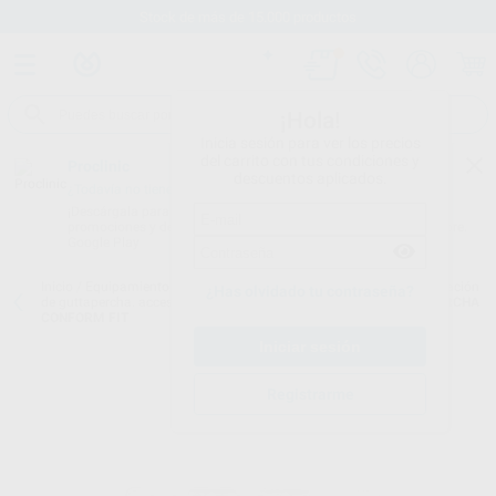
Stock de más de 15.000 productos
¡Hola!
Inicia sesión para ver los precios
del carrito con tus condiciones y
Proclinic
descuentos aplicados.
¿Todavía no tienes nuestra App?
¡Descárgala para ser siempre el primero en conocer nuestras
promociones y descuentos! Disponible en Google Play o App Store.
Google Play
Inicio
/
Equipamiento
/
Endodoncia
/
Aparatos obturación/condensación
¿Has olvidado tu contraseña?
de guttapercha. accesorios.
/
GUTTA-SMART CARTUCHOS GUTAPERCHA
CONFORM FIT
Registrarme