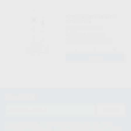
GUTTA-SMART UNIDAD DE
OBTURACION
DENTSPLY
|
Ref. 70423
2.199
,00
€
2.431,33 €
Sin descuentos adicionales
-
+
AÑADIR
Newsletter
ENVIAR
Le informamos de que el Responsable del tratamiento de sus Datos
Personales es Proclinic S.A.U.. La Finalidad del tratamiento de sus Datos