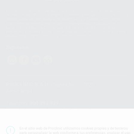
Los servicios de WhatsApp Business son proporcionados por WhatsApp
Ireland Limited (WhatsApp Ireland). La información que controla WhatsApp
Ireland puede ser transferida a WhatsApp LLC y a Facebook Inc.. Dicha
Transferencia Internacional de Datos ofrece garantías adecuadas al
basarse en la Cláusula Contractual Tipo para la transferencia de datos
personales a terceros países. Puede ampliar la información en el siguiente
enlace:
WhatsApp Business Data Transfer Addendum
.
Síguenos
PROCLINIC S.A.U.
Copyright (c) 2026
Aviso legal
Teléfono:
900 393 939
E-mail de contacto:
proclinic@proclinic.es
Condiciones Generales de Contratación
y
Política
de privacidad
En el sitio web de Proclinic utilizamos cookies propias y de terceros
para personalizar la web conforme a tus preferencias, analizar el uso