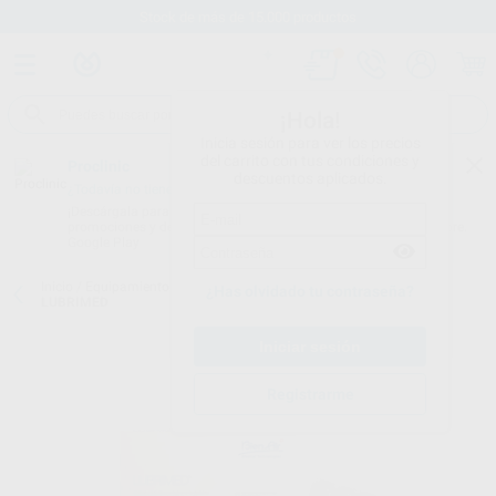
Stock de más de 15.000 productos
¡Hola!
Inicia sesión para ver los precios
del carrito con tus condiciones y
Proclinic
descuentos aplicados.
¿Todavía no tienes nuestra App?
¡Descárgala para ser siempre el primero en conocer nuestras
promociones y descuentos! Disponible en Google Play o App Store.
Google Play
Inicio
/
Equipamiento
/
Rotatorio
/
Sprays lubricantes
/
GRASA
¿Has olvidado tu contraseña?
LUBRIMED
Registrarme