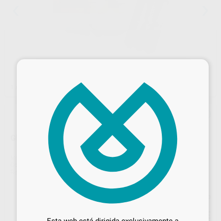
×
1
/ 2
GRASA LUBRIMED
Marca
BIEN-AIR
Contenido
6 cartuchos
Ref. Proclinic
05040
Ref. fabricante
1600037-006
Precio web
Desbloquea todas tus ventajas
52
,55
€
55,32 €
Inicia sesión
para disfrutar de todos
Esta web está dirigida exclusivamente a