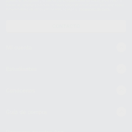
supresión, limitación y/o oposición al tratamiento de datos, entre otros, a
través de lopd@proclinic.es. Si desea conocer información adicional sobre
el tratamiento de datos personales, acceda a:
Protección de datos
CONTACTO
Mi cuenta
Estudiantes
Conócenos
Guía de compra