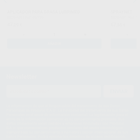
APLICADOR PARA GRASA LUBRIMED
SPRAYNET
BIEN-AIR
|
Ref. 05190
BIEN-AIR
|
Ref. 5
47
67
,09
€
,66
€
-
+
-
AÑADIR
Newsletter
ENVIAR
Le informamos de que el Responsable del tratamiento de sus Datos
Personales es Proclinic S.A.U.. La Finalidad del tratamiento de sus Datos
Personales es el envío de información comercial. La legitimación para el
envío de la información comercial es su consentimiento prestado. Sus
datos únicamente serán cedidos a empresas vinculadas con Proclinic
S.A.U. que comercialicen productos similares del sector odontológico,
siempre bajo su consentimiento y no habrás cesión internacional de sus
Datos Personales. Podrá ejercitar los derechos de acceso, rectificación,