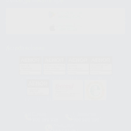
Descarga nuestra App
DISPONIBLE EN
GOOGLE PLAY
DISPONIBLE EN
APP STORE
Acreditaciones
GA-2008/0342
SST-0118/2023
ER-0120/1997
GS-0001/2017
HCO-0060/2023
Clínica
Laboratorio
900 393 939
900 800 880
Whatsapp
665 533 087