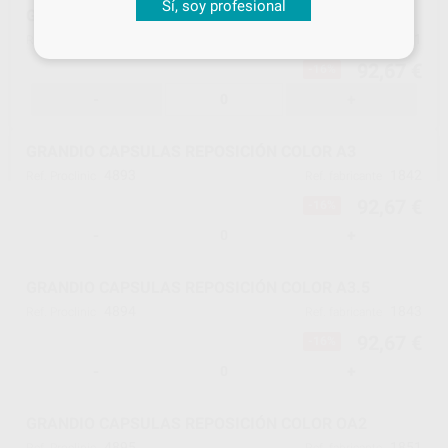
Sí, soy profesional
GRANDIO CAPSULAS REPOSICIÓN COLOR A2
4892
1841
Ref. Proclinic
Ref. fabricante
92,67 €
-16%
-
+
GRANDIO CAPSULAS REPOSICIÓN COLOR A3
4893
1842
Ref. Proclinic
Ref. fabricante
92,67 €
-16%
-
+
GRANDIO CAPSULAS REPOSICIÓN COLOR A3.5
4894
1843
Ref. Proclinic
Ref. fabricante
92,67 €
-16%
-
+
GRANDIO CAPSULAS REPOSICIÓN COLOR OA2
4895
1851