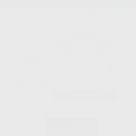
Stock de más de 15.000 productos
¡Hola!
Inicia sesión para ver los precios
del carrito con tus condiciones y
Proclinic
descuentos aplicados.
¿Todavía no tienes nuestra App?
¡Descárgala para ser siempre el primero en conocer nuestras
promociones y descuentos! Disponible en Google Play o App Store.
Google Play
Inicio
/
Clínica
/
Restauración
/
Composites universales
/
GRANDIO
¿Has olvidado tu contraseña?
CAPSULAS REPOSICIÓN
Registrarme