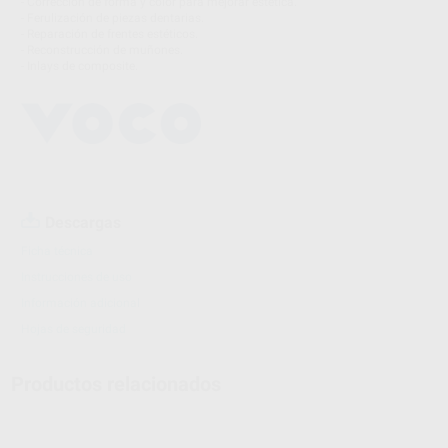
- Corrección de forma y color para mejorar estética.
- Ferulización de piezas dentarias.
- Reparación de frentes estéticos.
- Reconstrucción de muñones.
- Inlays de composite.
Descargas
Ficha técnica
Instrucciones de uso
Información adicional
Hojas de seguridad
Productos relacionados