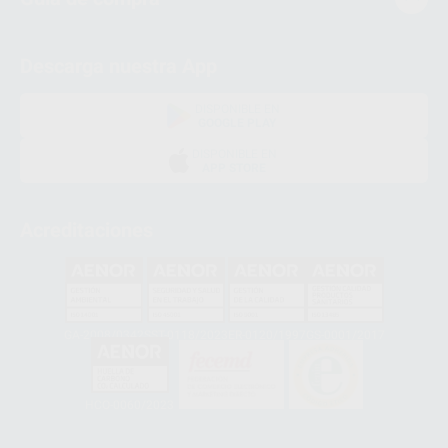
Descarga nuestra App
DISPONIBLE EN
GOOGLE PLAY
DISPONIBLE EN
APP STORE
Acreditaciones
GA-2008/0342
SST-0118/2023
ER-0120/1997
GS-0001/2017
HCO-0060/2023