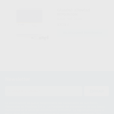
GRANDIO JERINGAS
REPOSICION
VOCO
|
Ref. Grupo
93
,76
€
SELECCIONAR REFERENCIA
Newsletter
ENVIAR
Le informamos de que el Responsable del tratamiento de sus Datos
Personales es Proclinic S.A.U.. La Finalidad del tratamiento de sus Datos
Personales es el envío de información comercial. La legitimación para el
envío de la información comercial es su consentimiento prestado. Sus