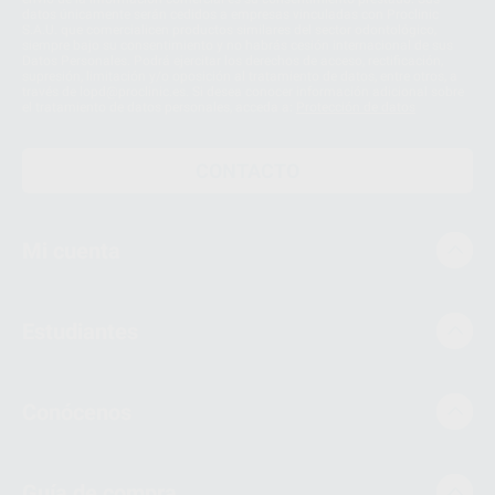
datos únicamente serán cedidos a empresas vinculadas con Proclinic
S.A.U. que comercialicen productos similares del sector odontológico,
siempre bajo su consentimiento y no habrás cesión internacional de sus
Datos Personales. Podrá ejercitar los derechos de acceso, rectificación,
supresión, limitación y/o oposición al tratamiento de datos, entre otros, a
través de lopd@proclinic.es. Si desea conocer información adicional sobre
el tratamiento de datos personales, acceda a:
Protección de datos
CONTACTO
Mi cuenta
Estudiantes
Conócenos
Guía de compra