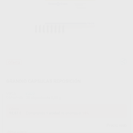
Oferta
GRANDIO CAPSULAS REPOSICIÓN
Marca
VOCO
Contenido
20 cápsulas de 0,25 g
Oferta
92,67 €
Comprando
1 unidad
te ahorras el
16%
Precio web
¡Mejor oferta!