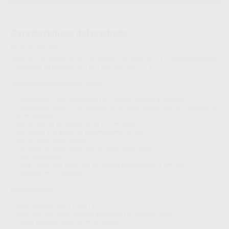
Características del producto
Proclinic informa:
Material de restauración universal, nano-híbrido y fotopolimerizable.
Presentado en jeringas de 4 g. o cápsulas de 0,25 g.
CARACTERISTICAS Y VENTAJAS
- Propiedades físicas excelentes para restauraciones duraderas.
- Considerable menor contracción de polimerización que los composites
convencionales.
- Alto contenido de relleno de un 87% en peso.
- Resistencia a la abrasión extremadamente alta.
- Alta resistencia transversal.
- Consistencia suave para manipulación adecuada.
- Estética excelente.
- Puede usarse con todos los adhesivos para esmalte y dentina.
- Disponible en 16 colores.
INDICACIONES
- Restauraciones de la clase I a V.
- Reconstrucción de anteriores afectados por traumatismos.
- Frentes estéticos directos en anteriores.