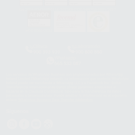
GA-2008/0342
SST-0118/2023
ER-0120/1997
GS-0001/2017
HCO-0060/2023
Clínica
Laboratorio
900 393 939
900 800 880
Whatsapp
665 533 087
Los servicios de WhatsApp Business son proporcionados por WhatsApp
Ireland Limited (WhatsApp Ireland). La información que controla WhatsApp
Ireland puede ser transferida a WhatsApp LLC y a Facebook Inc.. Dicha
Transferencia Internacional de Datos ofrece garantías adecuadas al
basarse en la Cláusula Contractual Tipo para la transferencia de datos
personales a terceros países. Puede ampliar la información en el siguiente
enlace:
WhatsApp Business Data Transfer Addendum
.
Síguenos