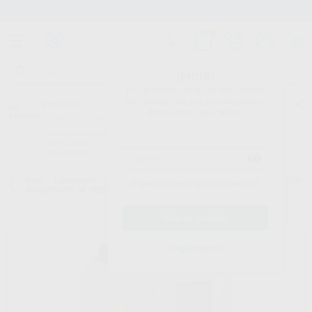
Stock de más de 15.000 productos
¡Hola!
Inicia sesión para ver los precios
del carrito con tus condiciones y
Proclinic
descuentos aplicados.
¿Todavía no tienes nuestra App?
¡Descárgala para ser siempre el primero en conocer nuestras
promociones y descuentos! Disponible en Google Play o App Store.
Google Play
Inicio
/
Laboratorio
/
Higiene
/
Esterilización y limpieza
/
GO-2011 SPEED
¿Has olvidado tu contraseña?
DISOLVENTE DE YESO Y ALGINATO
Registrarme