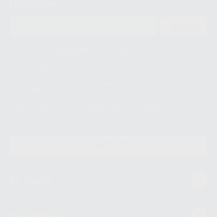
Newsletter
ENVIAR
Le informamos de que el Responsable del tratamiento de sus Datos
Personales es Proclinic S.A.U.. La Finalidad del tratamiento de sus Datos
Personales es el envío de información comercial. La legitimación para el
envío de la información comercial es su consentimiento prestado. Sus
datos únicamente serán cedidos a empresas vinculadas con Proclinic
S.A.U. que comercialicen productos similares del sector odontológico,
siempre bajo su consentimiento y no habrás cesión internacional de sus
Datos Personales. Podrá ejercitar los derechos de acceso, rectificación,
supresión, limitación y/o oposición al tratamiento de datos, entre otros, a
través de lopd@proclinic.es. Si desea conocer información adicional sobre
el tratamiento de datos personales, acceda a:
Protección de datos
CONTACTO
Mi cuenta
Estudiantes