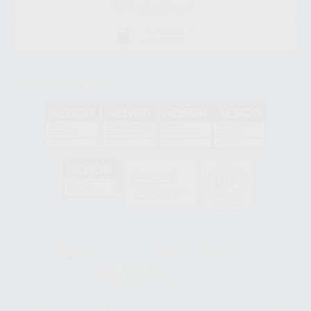
DISPONIBLE EN
GOOGLE PLAY
DISPONIBLE EN
APP STORE
Acreditaciones
GA-2008/0342
SST-0118/2023
ER-0120/1997
GS-0001/2017
HCO-0060/2023
Clínica
Laboratorio
900 393 939
900 800 880
Whatsapp
665 533 087
Los servicios de WhatsApp Business son proporcionados por WhatsApp