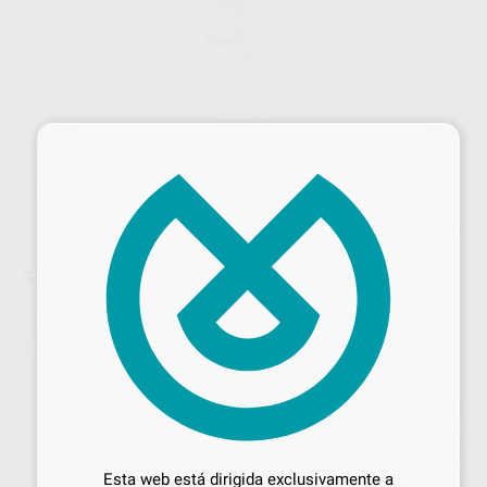
×
GI-MASK ACTIVADOR
Marca
COLTENE-WHALEDENT
Contenido
18 ml.
Ref. Proclinic
H00231
Ref. fabricante
8036
Precio web
Desbloquea todas tus ventajas
19
,69
€
20,73 €
Inicia sesión
para disfrutar de todos
Esta web está dirigida exclusivamente a
Precio con IVA incluido 23,82 €