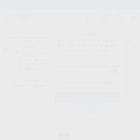
Stock de más de 15.000 productos
¡Hola!
Inicia sesión para ver los precios
del carrito con tus condiciones y
Proclinic
descuentos aplicados.
¿Todavía no tienes nuestra App?
¡Descárgala para ser siempre el primero en conocer nuestras
promociones y descuentos! Disponible en Google Play o App Store.
Google Play
Inicio
/
Laboratorio
/
Elaboracion modelos
/
Siliconas para cuellos y
¿Has olvidado tu contraseña?
máscaras gingivales
/
GI-MASK ACTIVADOR
Registrarme