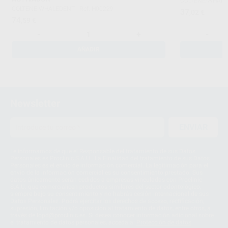
COLTENE-WHAL
COLTENE-WHALEDENT
|
Ref. H00229
37
,02
€
74
,59
€
-
+
-
AÑADIR
Newsletter
ENVIAR
Le informamos de que el Responsable del tratamiento de sus Datos
Personales es Proclinic S.A.U.. La Finalidad del tratamiento de sus Datos
Personales es el envío de información comercial. La legitimación para el
envío de la información comercial es su consentimiento prestado. Sus
datos únicamente serán cedidos a empresas vinculadas con Proclinic
S.A.U. que comercialicen productos similares del sector odontológico,
siempre bajo su consentimiento y no habrás cesión internacional de sus
Datos Personales. Podrá ejercitar los derechos de acceso, rectificación,
supresión, limitación y/o oposición al tratamiento de datos, entre otros, a
través de lopd@proclinic.es. Si desea conocer información adicional sobre
el tratamiento de datos personales, acceda a:
Protección de datos