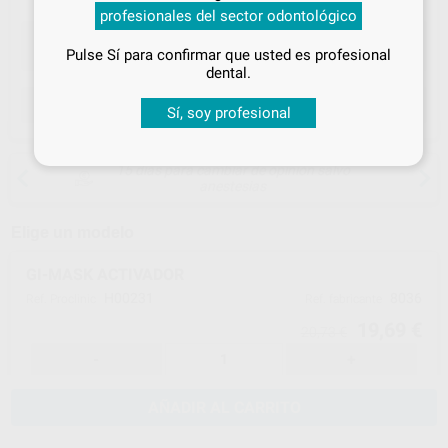
tus
descuentos y condiciones
profesionales del sector odontológico
especiales
Pulse Sí para confirmar que usted es profesional
¡Iniciar sesión!
dental.
ELEGIR CANTIDAD
Sí, soy profesional
15 días para cambiar de opinión salvo
anestesias
Elige un modelo
GI-MASK ACTIVADOR
H00231
8036
Ref. Proclinic
Ref. fabricante
19,69 €
20,73 €
-
+
AÑADIR AL CARRITO