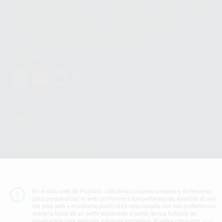
Ireland Limited (WhatsApp Ireland). La información que controla WhatsApp
Ireland puede ser transferida a WhatsApp LLC y a Facebook Inc.. Dicha
Transferencia Internacional de Datos ofrece garantías adecuadas al
basarse en la Cláusula Contractual Tipo para la transferencia de datos
personales a terceros países. Puede ampliar la información en el siguiente
enlace:
WhatsApp Business Data Transfer Addendum
.
Síguenos
PROCLINIC S.A.U.
Copyright (c) 2026
Aviso legal
Teléfono:
900 393 939
E-mail de contacto:
proclinic@proclinic.es
Condiciones Generales de Contratación
y
Política
de privacidad
En el sitio web de Proclinic utilizamos cookies propias y de terceros
para personalizar la web conforme a tus preferencias, analizar el uso
Información Corporativa
del sitio web y mostrarte publicidad relacionada con tus preferencias
Política de Cookies
sobre la base de un perfil elaborado a partir de tus hábitos de
navegación (por ejemplo, páginas visitadas). Puedes consultar
aquí