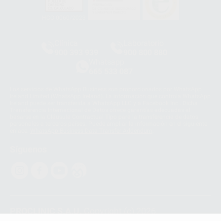
HCO-0060/2023
Clínica
Laboratorio
900 393 939
900 800 880
Whatsapp
665 533 087
Los servicios de WhatsApp Business son proporcionados por WhatsApp
Ireland Limited (WhatsApp Ireland). La información que controla WhatsApp
Ireland puede ser transferida a WhatsApp LLC y a Facebook Inc.. Dicha
Transferencia Internacional de Datos ofrece garantías adecuadas al
basarse en la Cláusula Contractual Tipo para la transferencia de datos
personales a terceros países. Puede ampliar la información en el siguiente
enlace:
WhatsApp Business Data Transfer Addendum
.
Síguenos
PROCLINIC S.A.U.
Copyright (c) 2026