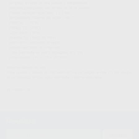
• Limpieza a vapor de alta presión y temperatura
• Indicada para piezas con zonas de difícil acceso
• Presión de vapor ajustable: 2 a 5 bar
• Temperatura máxima del vapor: 140 °C
• Potencia: 1300 W
• Voltaje: 220–240 V
• Capacidad: 2 litros
• Boquilla fija y boquilla móvil
• Suministro constante de vapor
• Llenado automático o manual
• Cuba fabricada en acero inoxidable SUS 304
• Dimensiones: 210 × 305 × 350 mm
Recomendación de uso
Para ayudar a reducir el mantenimiento y prolongar la vida útil del equipo,
se recomienda utilizar agua destilada o desmineralizada.
TECHNOFLUX
Newsletter
ENVIAR