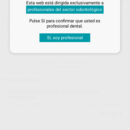
474
,05
€
499,00 €
Esta web está dirigida exclusivamente a
tus
descuentos y condiciones
profesionales del sector odontológico
especiales
Precio con IVA incluido 573,60 €
Pulse Sí para confirmar que usted es
¡Iniciar sesión!
profesional dental.
Sí, soy profesional
ELEGIR CANTIDAD
15 días para cambiar de opinión salvo
anestesias
Elige un modelo
GENERADOR VAPOR TOP STEAM 2000 PRO
TECHNOFLUX
H71942
MIS002080
Ref. Proclinic
Ref. fabricante
474,05 €
499,00 €
-
+