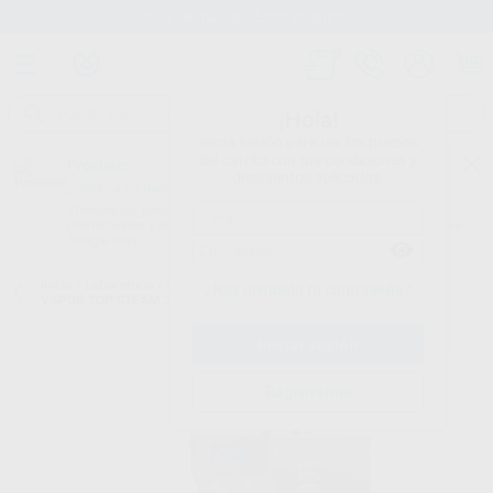
Stock de más de 15.000 productos
¡Hola!
Inicia sesión para ver los precios
del carrito con tus condiciones y
Proclinic
descuentos aplicados.
¿Todavía no tienes nuestra App?
¡Descárgala para ser siempre el primero en conocer nuestras
promociones y descuentos! Disponible en Google Play o App Store.
Google Play
Inicio
/
Laboratorio
/
Maquinaria
/
Vapores de agua
/
GENERADOR
¿Has olvidado tu contraseña?
VAPOR TOP STEAM 2000 PRO TECHNOFLUX
Registrarme