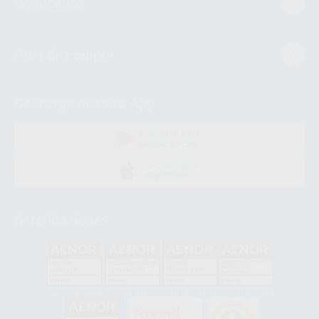
Conócenos
Guía de compra
Descarga nuestra App
DISPONIBLE EN
GOOGLE PLAY
DISPONIBLE EN
APP STORE
Acreditaciones
GA-2008/0342
SST-0118/2023
ER-0120/1997
GS-0001/2017