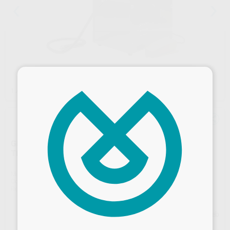
×
1
/ 5
GENERADOR VAPOR TOP STEAM 2000 PRO
TECHNOFLUX
Marca
TECHNOFLUX
Contenido
1 unidad
Ref. Proclinic
H71942
Ref. fabricante
MIS002080
Desbloquea todas tus ventajas
Precio web
Inicia sesión
para disfrutar de todos