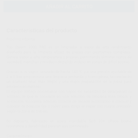
AÑADIR AL CARRITO
Características del producto
Proclinic informa:
Top Steam 2000 PRO es un limpiador a vapor de alto rendimiento
diseñado para la limpieza eficaz de piezas con geometrías complejas.
Genera vapor a alta temperatura y presión, permitiendo eliminar restos de
suciedad, manchas y residuos de pulido incluso en zonas de difícil acceso.
Gracias a su vapor saturado de hasta 140 °C y a una presión ajustable de
2 a 5 bar, proporciona una limpieza profunda y homogénea, favoreciendo
un acabado final más limpio y una mejor preparación de la pieza para
procesos posteriores.
El equipo trabaja únicamente con vapor, sin necesidad de detergentes ni
aditivos, lo que lo convierte en una solución de limpieza más limpia y
sostenible. Incorpora además sistema de llenado automático o manual y
dispone de boquilla fija y móvil para dirigir el vapor con mayor precisión
según la zona de trabajo.
Su depósito, fabricado en acero inoxidable SUS 304, ofrece buena
resistencia y durabilidad para un uso continuado.
Características