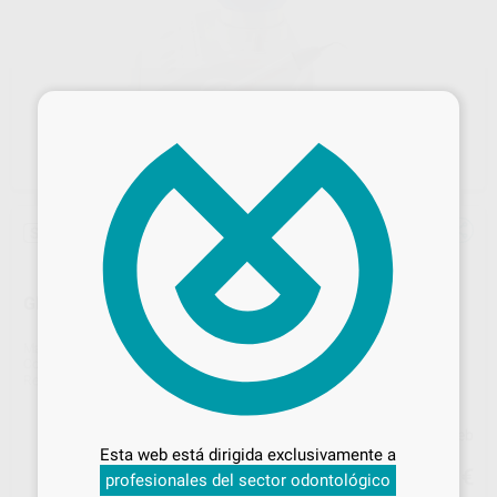
×
Sin descuentos adicionales
GENERADOR DE ULTRASONIDOS UDSE-LED
Marca
WOODPECKER
Contenido
1 Kit.
Ref. Proclinic
80076
Ref. fabricante
30.01.11.102-11
Desbloquea todas tus ventajas
Precio web
Inicia sesión
para disfrutar de todos
Esta web está dirigida exclusivamente a
995
tus
descuentos y condiciones
,00
€
profesionales del sector odontológico
especiales