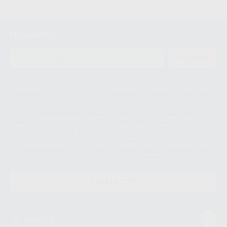
Newsletter
ENVIAR
Le informamos de que el Responsable del tratamiento de sus Datos
Personales es Proclinic S.A.U.. La Finalidad del tratamiento de sus Datos
Personales es el envío de información comercial. La legitimación para el
envío de la información comercial es su consentimiento prestado. Sus
datos únicamente serán cedidos a empresas vinculadas con Proclinic
S.A.U. que comercialicen productos similares del sector odontológico,
siempre bajo su consentimiento y no habrás cesión internacional de sus
Datos Personales. Podrá ejercitar los derechos de acceso, rectificación,
supresión, limitación y/o oposición al tratamiento de datos, entre otros, a
través de lopd@proclinic.es. Si desea conocer información adicional sobre
el tratamiento de datos personales, acceda a:
Protección de datos
CONTACTO
Mi cuenta