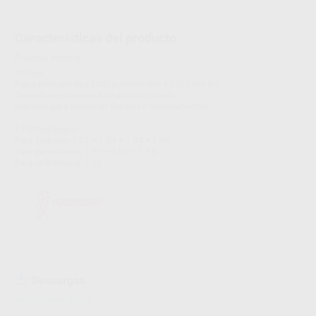
Características del producto
Proclinic informa:
Incluye:
Pieza de mano tipo EMS, autoclavable a 135º, con luz.
Consola de sobremesa de atractivo diseño.
Deposito para dispensar líquidos o medicamentos.
8 Puntas/Inserts
Para limpieza: 1 G1 + 1 G4 + 1 G5 + 1 G6
Para periodoncia: 1 P1 + 1 P3 + 1 P5
Para endodoncia: 1 E1
Descargas
Instrucciones de uso