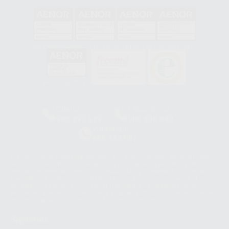
GA-2008/0342
SST-0118/2023
ER-0120/1997
GS-0001/2017
HCO-0060/2023
Clínica
Laboratorio
900 393 939
900 800 880
Whatsapp
665 533 087
Los servicios de WhatsApp Business son proporcionados por WhatsApp
Ireland Limited (WhatsApp Ireland). La información que controla WhatsApp
Ireland puede ser transferida a WhatsApp LLC y a Facebook Inc.. Dicha
Transferencia Internacional de Datos ofrece garantías adecuadas al
basarse en la Cláusula Contractual Tipo para la transferencia de datos
personales a terceros países. Puede ampliar la información en el siguiente
enlace:
WhatsApp Business Data Transfer Addendum
.
Síguenos