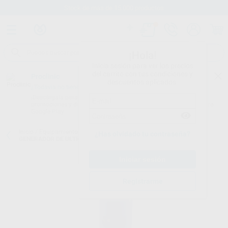
Stock de más de 15.000 productos
¡Hola!
Inicia sesión para ver los precios
del carrito con tus condiciones y
Proclinic
descuentos aplicados.
¿Todavía no tienes nuestra App?
¡Descárgala para ser siempre el primero en conocer nuestras
promociones y descuentos! Disponible en Google Play o App Store.
Google Play
Inicio
/
Equipamiento
/
Profilaxis
/
Scalers por ultrasonidos con luz
/
¿Has olvidado tu contraseña?
GENERADOR DE ULTRASONIDOS UDSE-LED
Registrarme