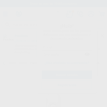
Stock de más de 15.000 productos
¡Hola!
Inicia sesión para ver los precios
del carrito con tus condiciones y
Proclinic
descuentos aplicados.
¿Todavía no tienes nuestra App?
¡Descárgala para ser siempre el primero en conocer nuestras
promociones y descuentos! Disponible en Google Play o App Store.
Google Play
¿Has olvidado tu contraseña?
Inicio
/
Clínica
/
Prevención y profilaxis
/
Flúor
/
GBT AIRFOAM 150ML
Registrarme