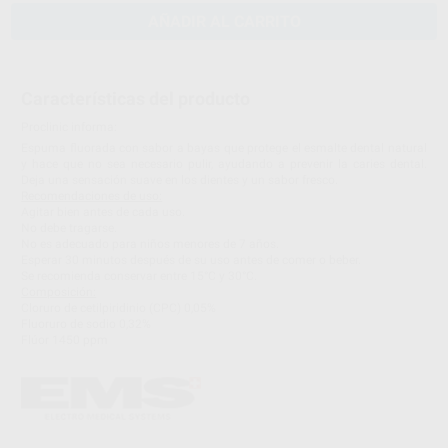
AÑADIR AL CARRITO
Características del producto
Proclinic informa:
Espuma fluorada con sabor a bayas que protege el esmalte dental natural
y hace que no sea necesario pulir, ayudando a prevenir la caries dental.
Deja una sensación suave en los dientes y un sabor fresco.
Recomendaciones de uso:
Agitar bien antes de cada uso.
No debe tragarse.
No es adecuado para niños menores de 7 años.
Esperar 30 minutos después de su uso antes de comer o beber.
Se recomienda conservar entre 15°C y 30°C.
Composición:
Cloruro de cetilpiridinio (CPC) 0,05%
Fluoruro de sodio 0,32%
Flúor 1450 ppm