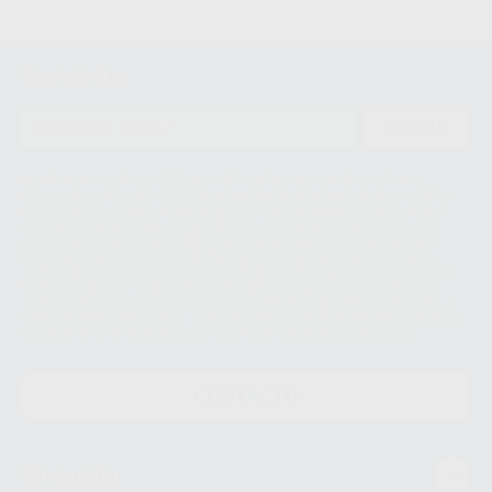
Newsletter
ENVIAR
Le informamos de que el Responsable del tratamiento de sus Datos
Personales es Proclinic S.A.U.. La Finalidad del tratamiento de sus Datos
Personales es el envío de información comercial. La legitimación para el
envío de la información comercial es su consentimiento prestado. Sus
datos únicamente serán cedidos a empresas vinculadas con Proclinic
S.A.U. que comercialicen productos similares del sector odontológico,
siempre bajo su consentimiento y no habrás cesión internacional de sus
Datos Personales. Podrá ejercitar los derechos de acceso, rectificación,
supresión, limitación y/o oposición al tratamiento de datos, entre otros, a
través de lopd@proclinic.es. Si desea conocer información adicional sobre
el tratamiento de datos personales, acceda a:
Protección de datos
CONTACTO
Mi cuenta