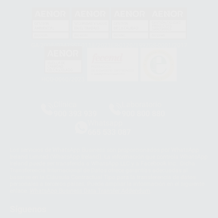
GA-2008/0342
SST-0118/2023
ER-0120/1997
GS-0001/2017
HCO-0060/2023
Clínica
Laboratorio
900 393 939
900 800 880
Whatsapp
665 533 087
Los servicios de WhatsApp Business son proporcionados por WhatsApp
Ireland Limited (WhatsApp Ireland). La información que controla WhatsApp
Ireland puede ser transferida a WhatsApp LLC y a Facebook Inc.. Dicha
Transferencia Internacional de Datos ofrece garantías adecuadas al
basarse en la Cláusula Contractual Tipo para la transferencia de datos
personales a terceros países. Puede ampliar la información en el siguiente
enlace:
WhatsApp Business Data Transfer Addendum
.
Síguenos