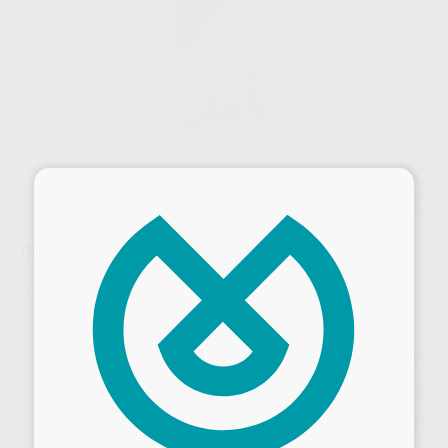
×
GATES Nº 1-6
Marca
PROCLINIC
Contenido
6 unidades
Precio web
26
,61
€
28,01 €
Precio con IVA incluido 32,20 €