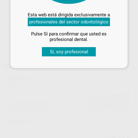
Desbloquea todas tus ventajas
Inicia sesión
para disfrutar de todos
Esta web está dirigida exclusivamente a
tus
descuentos y condiciones
profesionales del sector odontológico
especiales
ELEGIR MODELO
Pulse Sí para confirmar que usted es
¡Iniciar sesión!
profesional dental.
15 días para cambiar de opinión salvo
Sí, soy profesional
anestesias
Elige un modelo
GATES Nº 1
8113
Ref. Proclinic
26,61 €
28,01 €
-
+
GATES Nº 2
8114
Ref. Proclinic