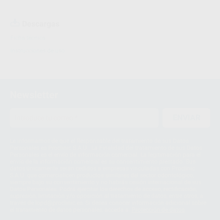
Descargas
Ficha técnica
Instrucciones de uso
Newsletter
ENVIAR
Le informamos de que el Responsable del tratamiento de sus Datos
Personales es Proclinic S.A.U.. La Finalidad del tratamiento de sus Datos
Personales es el envío de información comercial. La legitimación para el
envío de la información comercial es su consentimiento prestado. Sus
datos únicamente serán cedidos a empresas vinculadas con Proclinic
S.A.U. que comercialicen productos similares del sector odontológico,
siempre bajo su consentimiento y no habrás cesión internacional de sus
Datos Personales. Podrá ejercitar los derechos de acceso, rectificación,
supresión, limitación y/o oposición al tratamiento de datos, entre otros, a
través de lopd@proclinic.es. Si desea conocer información adicional sobre
el tratamiento de datos personales, acceda a:
Protección de datos