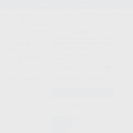
Stock de más de 15.000 productos
¡Hola!
Inicia sesión para ver los precios
del carrito con tus condiciones y
Proclinic
descuentos aplicados.
¿Todavía no tienes nuestra App?
¡Descárgala para ser siempre el primero en conocer nuestras
promociones y descuentos! Disponible en Google Play o App Store.
Google Play
¿Has olvidado tu contraseña?
Inicio
/
Clínica
/
Endodoncia
/
Gates
/
GATES Nº 1-6
Registrarme