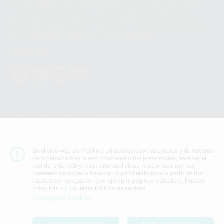
Ireland puede ser transferida a WhatsApp LLC y a Facebook Inc.. Dicha
Transferencia Internacional de Datos ofrece garantías adecuadas al
basarse en la Cláusula Contractual Tipo para la transferencia de datos
personales a terceros países. Puede ampliar la información en el siguiente
enlace:
WhatsApp Business Data Transfer Addendum
.
Síguenos
PROCLINIC S.A.U.
Copyright (c) 2026
Aviso legal
Teléfono:
900 393 939
En el sitio web de Proclinic utilizamos cookies propias y de terceros
E-mail de contacto:
proclinic@proclinic.es
para personalizar la web conforme a tus preferencias, analizar el
uso del sitio web y mostrarte publicidad relacionada con tus
preferencias sobre la base de un perfil elaborado a partir de tus
Condiciones Generales de Contratación
y
Política
hábitos de navegación (por ejemplo, páginas visitadas). Puedes
de privacidad
consultar
aquí
nuestra Política de cookies.
Información Corporativa
Configurar Cookies
Política de Cookies