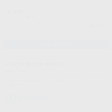
GATES Nº 6
8118
Ref. Proclinic
26,61 €
28,01 €
-
+
AÑADIR AL CARRITO
Características del producto
Proclinic informa:
Taladro utilizado para ensanchar la entrada del canal radicular, facilitando
así la instrumentación manual y mecánica.
Longitud: 32 mm.