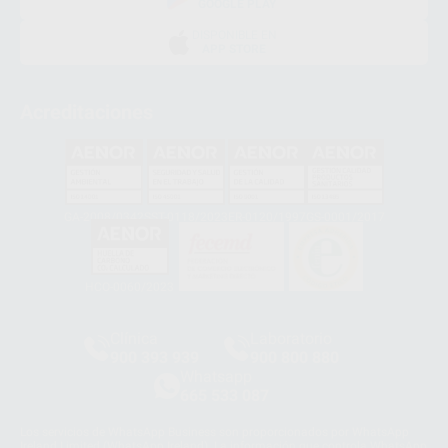
GOOGLE PLAY
DISPONIBLE EN
APP STORE
Acreditaciones
GA-2008/0342
SST-0118/2023
ER-0120/1997
GS-0001/2017
HCO-0060/2023
Clínica
Laboratorio
900 393 939
900 800 880
Whatsapp
665 533 087
Los servicios de WhatsApp Business son proporcionados por WhatsApp
Ireland Limited (WhatsApp Ireland). La información que controla WhatsApp