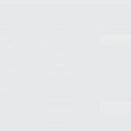
compra
Mi cuenta
Newsletter
prar
Registro
to del
Mis listas
Le informamos de q
Mis productos
S.A.U.. La Finalida
nes
comercial. La legit
Facturas
prestado. Sus dato
e pago
que comercialicen p
Compra rápida
consentimiento y no
derechos de acceso,
entre otros, a trav
tratamiento de dat
legales
pida
Estudiantes
Odontobook
Material para
estudiantes