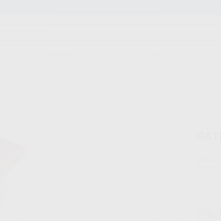
Stock de más de 15.000 productos
ORTODONCIA
CAD/CAM
EST
GAT
Marca
Conteni
29,