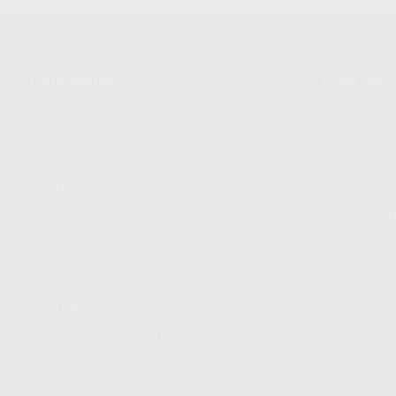
Conócenos
Guía de 
¿Quiénes somos?
Cómo com
Nuestros
Seguimien
compromisos
pedido
Responsabilidad
Devolucio
Social Corporativa
Métodos d
Canal ético
Envío
Código ético
Símbolos 
Sostenibilidad
Compra rá
energética
dientes
Trabaja con nosotros
Preguntas Frecuentes
(FAQ)