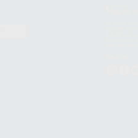
Clínica
900 393 9
Los servicios de W
(WhatsApp Ireland)
EN
WhatsApp LLC y a F
E
garantías adecuadas
datos personales a 
WhatsApp Busines
Síguenos