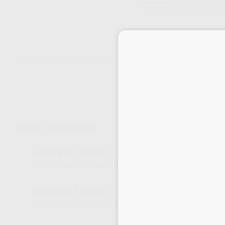
Envíos gratuitos desde 110€
Elige un modelo
GATES N.1 32MM.
1420
A000824000100
Ref. Proclinic
Ref. fabricante
GATES N.1 28MM.
14208
A000823000100
Ref. Proclinic
Ref. fabricante