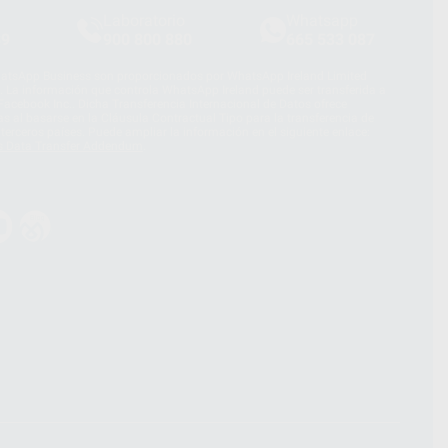
Laboratorio
Whatsapp
39
900 800 880
665 533 087
hatsApp Business son proporcionados por WhatsApp Ireland Limited
. La información que controla WhatsApp Ireland puede ser transferida a
acebook Inc.. Dicha Transferencia Internacional de Datos ofrece
 al basarse en la Cláusula Contractual Tipo para la transferencia de
terceros países. Puede ampliar la información en el siguiente enlace:
s Data Transfer Addendum
.