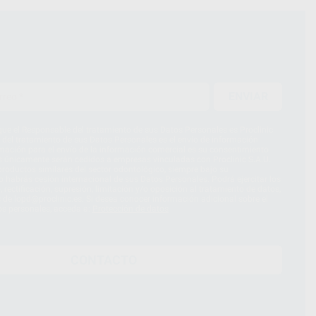
ENVIAR
ue el Responsable del tratamiento de sus Datos Personales es Proclinic
d del tratamiento de sus Datos Personales es el envío de información
imación para el envío de la información comercial es su consentimiento
s únicamente serán cedidos a empresas vinculadas con Proclinic S.A.U.
roductos similares del sector odontológico, siempre bajo su
 habrás cesión internacional de sus Datos Personales. Podrá ejercitar los
 rectificación, supresión, limitación y/o oposición al tratamiento de datos,
és de lopd@proclinic.es. Si desea conocer información adicional sobre el
os personales, acceda a:
Protección de datos
CONTACTO