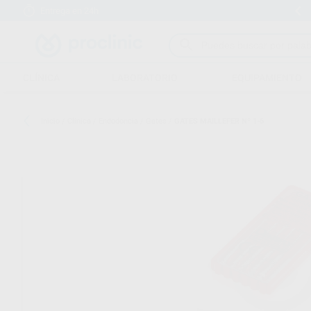
Entrega en 24h
15 días para cambiar de opinión
CLÍNICA
LABORATORIO
EQUIPAMIENTO
Inicio
/
Clínica
/
Endodoncia
/
Gates
/
GATES MAILLEFER Nº 1-6