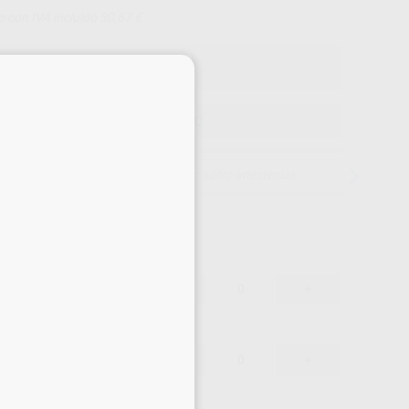
o con IVA incluido 30,67 €
×
ELEGIR MODELO
15 días para cambiar de opinión salvo anestesias
29,35 €
-
+
27,88 €
29,35 €
-
+
27,88 €