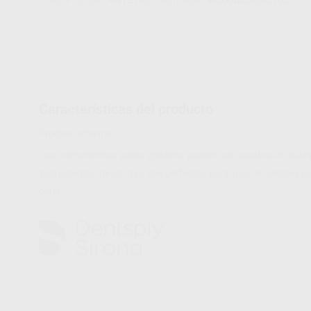
Ref. Proclinic
Ref. fabricante
Características del producto
Proclinic informa:
Los instrumentos gates gliddens pueden ser usados en cualqui
instrumentos de 28 mm son perfectos para usar en dientes pos
corte.