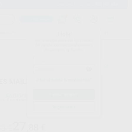
900 393 939
Envíos gratuitos desde 110€
Llama GRATIS a Clínica
Carrito mágico
UDIANTES
FOLLETOS
FORMACIONES
¡Hola!
Inicia sesión para ver los precios
del carrito con tus condiciones y
descuentos aplicados.
¿Has olvidado tu contraseña?
ES MAILLEFER Nº 1-6
DENTSPLY MAILLEFER
do
6 unidades
Registrarme
Precio web
27
,88
€
35 €