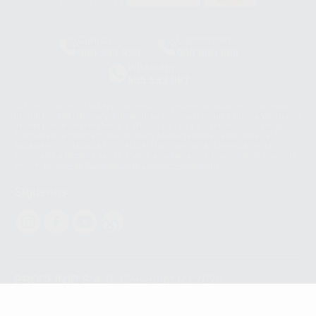
HCO-0060/2023
Clínica
Laboratorio
900 393 939
900 800 880
Whatsapp
665 533 087
Los servicios de WhatsApp Business son proporcionados por WhatsApp
Ireland Limited (WhatsApp Ireland). La información que controla WhatsApp
Ireland puede ser transferida a WhatsApp LLC y a Facebook Inc.. Dicha
Transferencia Internacional de Datos ofrece garantías adecuadas al
basarse en la Cláusula Contractual Tipo para la transferencia de datos
personales a terceros países. Puede ampliar la información en el siguiente
enlace:
WhatsApp Business Data Transfer Addendum
.
Síguenos
PROCLINIC S.A.U.
Copyright (c) 2026
Aviso legal