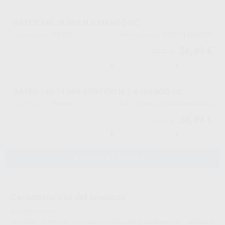
GATES 140 19 MM N.6 MANGO GC
19097
0314019606GC
Ref. Proclinic
Ref. fabricante
36,49 €
38,41 €
-
+
GATES 140 19 MM SURTIDO N.1-6 MANGO GC
19098
0314019S16GC
Ref. Proclinic
Ref. fabricante
36,49 €
38,41 €
-
+
AÑADIR AL CARRITO
Características del producto
Proclinic informa:
Las Gates de FKG son instrumentos indicados para ensanchar y enderezar