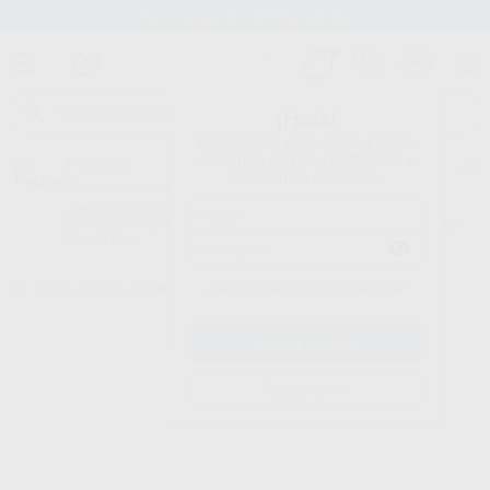
Stock de más de 15.000 productos
¡Hola!
Inicia sesión para ver los precios
del carrito con tus condiciones y
Proclinic
descuentos aplicados.
¿Todavía no tienes nuestra App?
¡Descárgala para ser siempre el primero en conocer nuestras
promociones y descuentos! Disponible en Google Play o App Store.
Google Play
¿Has olvidado tu contraseña?
Inicio
/
Clínica
/
Endodoncia
/
Gates
/
GATES 140
Registrarme