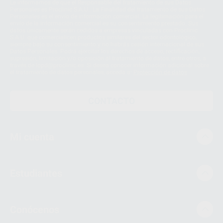
Le informamos de que el Responsable del tratamiento de sus Datos
Personales es Proclinic S.A.U.. La Finalidad del tratamiento de sus Datos
Personales es el envío de información comercial. La legitimación para el
envío de la información comercial es su consentimiento prestado. Sus
datos únicamente serán cedidos a empresas vinculadas con Proclinic
S.A.U. que comercialicen productos similares del sector odontológico,
siempre bajo su consentimiento y no habrás cesión internacional de sus
Datos Personales. Podrá ejercitar los derechos de acceso, rectificación,
supresión, limitación y/o oposición al tratamiento de datos, entre otros, a
través de lopd@proclinic.es. Si desea conocer información adicional sobre
el tratamiento de datos personales, acceda a:
Protección de datos
CONTACTO
Mi cuenta
Estudiantes
Conócenos