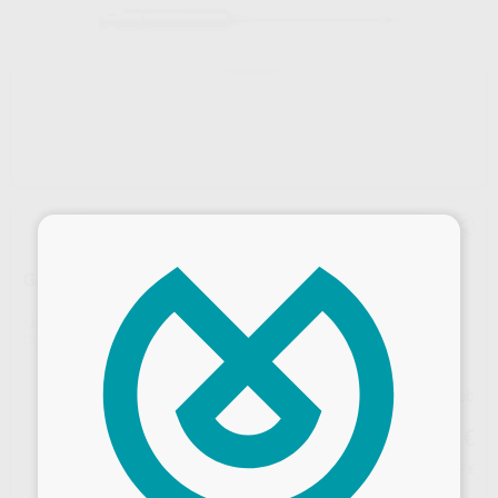
×
GATES 140
Marca
FKG
Contenido
6 unidades
Precio web
36
,49
€
38,41 €
Precio con IVA incluido 44,15 €