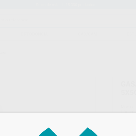
Stock de más de 15.000 productos
ORTODONCIA
CAD/CAM
EST
5CM
GAS
5X5
Marca
Conteni