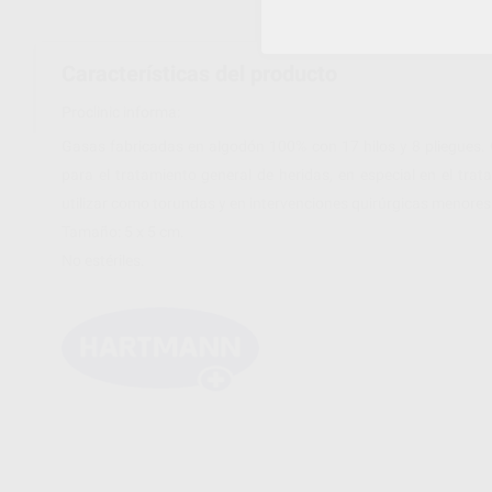
Características del producto
Proclinic informa:
Gasas fabricadas en algodón 100% con 17 hilos y 8 pliegues. 
para el tratamiento general de heridas, en especial en el tra
utilizar como torundas y en intervenciones quirúrgicas menores
Tamaño: 5 x 5 cm.
No estériles.