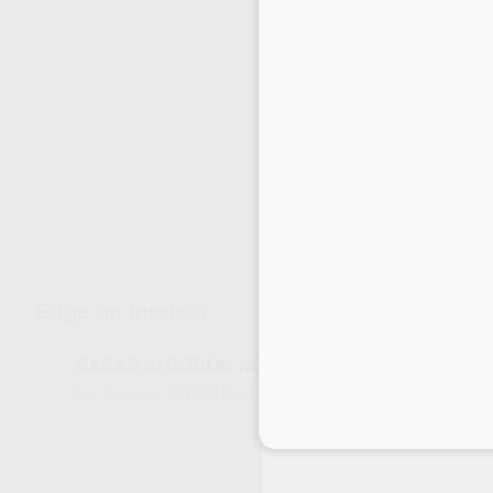
Envíos gratuitos desde 110€
Elige un modelo
GASAS ALGODÓN NO ESTÉRILES 5X5CM
93581
418800
Ref. Proclinic
Ref. fabricante
Inicia 