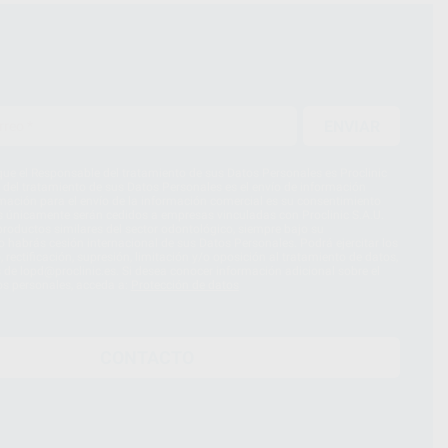
ENVIAR
ue el Responsable del tratamiento de sus Datos Personales es Proclinic
d del tratamiento de sus Datos Personales es el envío de información
imación para el envío de la información comercial es su consentimiento
s únicamente serán cedidos a empresas vinculadas con Proclinic S.A.U.
roductos similares del sector odontológico, siempre bajo su
 habrás cesión internacional de sus Datos Personales. Podrá ejercitar los
 rectificación, supresión, limitación y/o oposición al tratamiento de datos,
és de lopd@proclinic.es. Si desea conocer información adicional sobre el
os personales, acceda a:
Protección de datos
CONTACTO