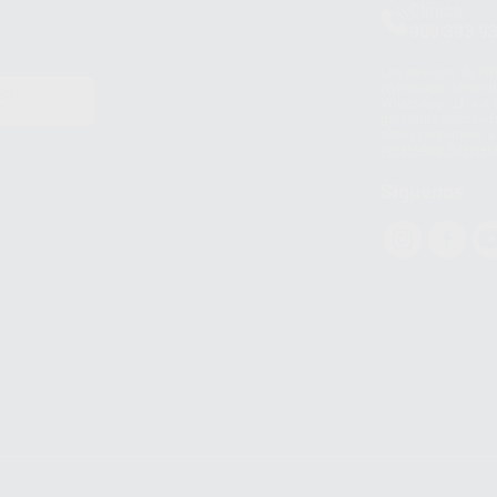
Clínica
900 393 9
Los servicios de W
(WhatsApp Ireland)
EN
WhatsApp LLC y a F
E
garantías adecuadas
datos personales a 
WhatsApp Busines
Síguenos