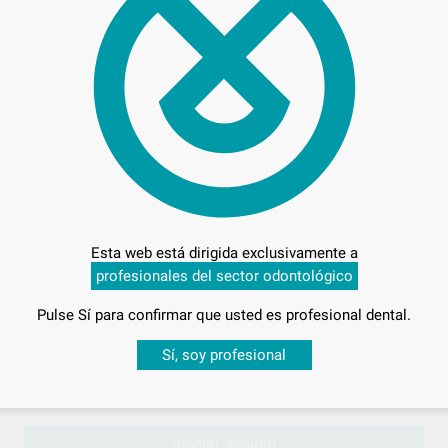
2,
Precio c
Entrega en 24h
Esta web está dirigida exclusivamente a
profesionales del sector odontológico
Pulse Sí para confirmar que usted es profesional dental.
Desbloquea todas tus ventajas
Sí, soy profesional
sesión
para disfrutar de todos tus
descuentos y condiciones esp
¡Iniciar sesión!