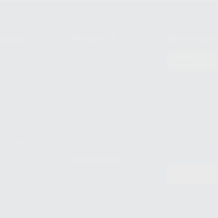
compra
Mi cuenta
Newsletter
prar
Registro
to del
Mis listas
Le informamos de q
Mis productos
S.A.U.. La Finalida
nes
comercial. La legit
Facturas
prestado. Sus dato
e pago
que comercialicen p
Compra rápida
consentimiento y no
derechos de acceso,
entre otros, a trav
tratamiento de dat
legales
pida
Estudiantes
Odontobook
Material para
estudiantes