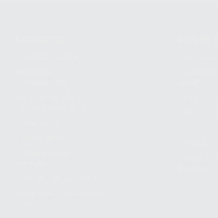
Conócenos
Guía de 
¿Quiénes somos?
Cómo com
Nuestros
Seguimien
compromisos
pedido
Responsabilidad
Devolucio
Social Corporativa
Métodos d
Canal ético
Envío
Código ético
Símbolos 
Sostenibilidad
Compra rá
energética
dientes
Trabaja con nosotros
Preguntas Frecuentes
(FAQ)