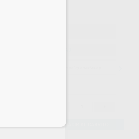
2
,16
€
27 €
on IVA incluido 2,38 €
ELEGIR CANTIDAD
15 días para cambiar de opinión salvo anestesias
2,27 €
-
+
2,16 €
eciales
AÑADIR AL CARRITO