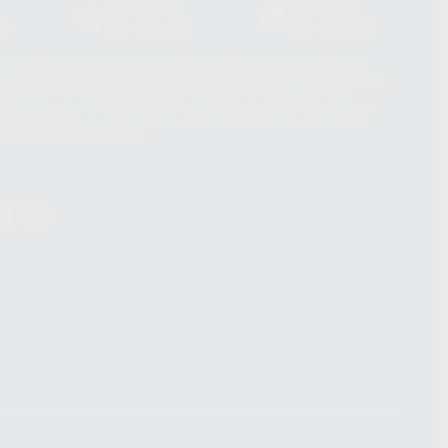
Laboratorio
Whatsapp
39
900 800 880
665 533 087
hatsApp Business son proporcionados por WhatsApp Ireland Limited
. La información que controla WhatsApp Ireland puede ser transferida a
acebook Inc.. Dicha Transferencia Internacional de Datos ofrece
 al basarse en la Cláusula Contractual Tipo para la transferencia de
terceros países. Puede ampliar la información en el siguiente enlace:
s Data Transfer Addendum
.