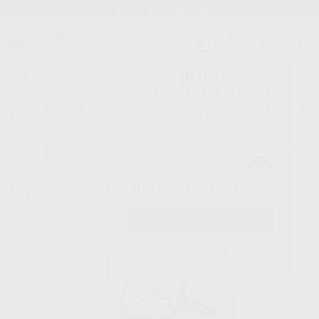
Stock de más de 15.000 productos
¡Hola!
Inicia sesión para ver los precios
del carrito con tus condiciones y
Proclinic
descuentos aplicados.
¿Todavía no tienes nuestra App?
¡Descárgala para ser siempre el primero en conocer nuestras
promociones y descuentos! Disponible en Google Play o App Store.
Google Play
Inicio
/
Laboratorio
/
Alambres y ganchos
/
Ganchos metalicos
¿Has olvidado tu contraseña?
preformados
/
GANCHOS O SIN TOPE
Registrarme