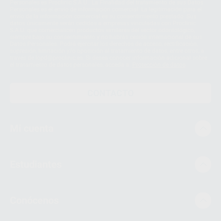
Personales es Proclinic S.A.U.. La Finalidad del tratamiento de sus Datos
Personales es el envío de información comercial. La legitimación para el
envío de la información comercial es su consentimiento prestado. Sus
datos únicamente serán cedidos a empresas vinculadas con Proclinic
S.A.U. que comercialicen productos similares del sector odontológico,
siempre bajo su consentimiento y no habrás cesión internacional de sus
Datos Personales. Podrá ejercitar los derechos de acceso, rectificación,
supresión, limitación y/o oposición al tratamiento de datos, entre otros, a
través de lopd@proclinic.es. Si desea conocer información adicional sobre
el tratamiento de datos personales, acceda a:
Protección de datos
CONTACTO
Mi cuenta
Estudiantes
Conócenos