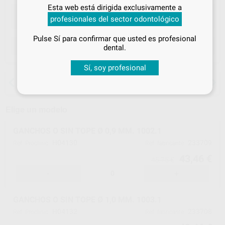
Inicia sesión
para disfrutar de todos
Esta web está dirigida exclusivamente a
tus
descuentos y condiciones
profesionales del sector odontológico
especiales
Pulse Sí para confirmar que usted es profesional
¡Iniciar sesión!
ELEGIR MODELO
dental.
Sí, soy profesional
15 días para cambiar de opinión salvo
anestesias
Elige un modelo
GANCHOS O SIN TOPE Ø 0,9 MM. 1002.1
H04130
233709
Ref. Proclinic
Ref. fabricante
43,46 €
45,75 €
-
+
GANCHOS O SIN TOPE Ø 1,0 MM. 1003.1
H04132
233708
Ref. Proclinic
Ref. fabricante