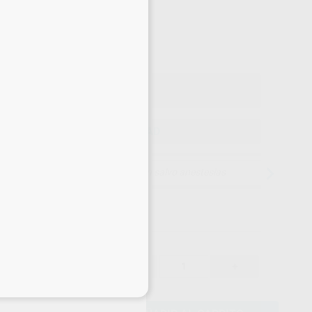
32
,30
€
00 €
o con IVA incluido 39,08 €
ELEGIR CANTIDAD
15 días para cambiar de opinión salvo anestesias
34,00 €
-
+
32,30 €
eciales