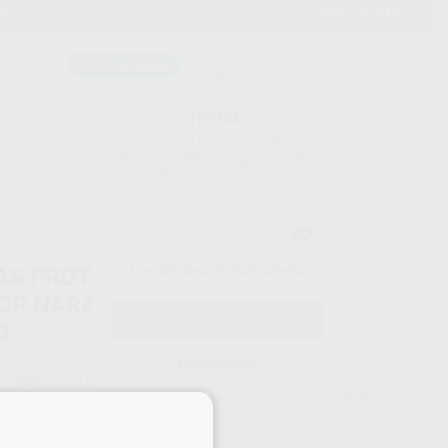
900 393 939
Envíos gratuitos desde 110€
Llama GRATIS a Clínica
Carrito mágico
UDIANTES
FOLLETOS
FORMACIONES
¡Hola!
Inicia sesión para ver los precios
del carrito con tus condiciones y
descuentos aplicados.
¿Has olvidado tu contraseña?
AS PROTECTORAS ULTRATECH
OR NARANJA PARA LAMAPRA
O
Registrarme
ULTRADENT
Ref. Proclinic
18695
do
1 unidad
Ref. fabricante
508
×
Precio web