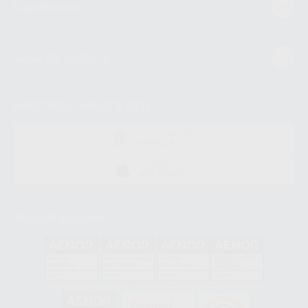
Conócenos
Guía de compra
Descarga nuestra App
DISPONIBLE EN
GOOGLE PLAY
DISPONIBLE EN
APP STORE
Acreditaciones
GA-2008/0342
SST-0118/2023
ER-0120/1997
GS-0001/2017