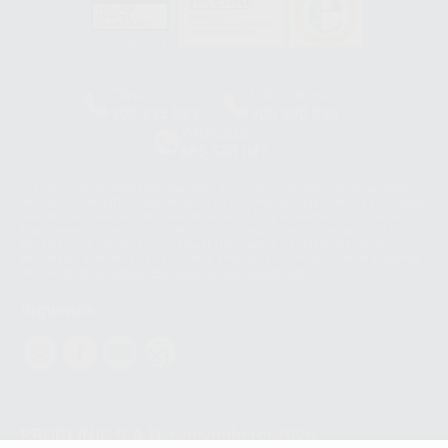
HCO-0060/2023
Clínica
Laboratorio
900 393 939
900 800 880
Whatsapp
665 533 087
Los servicios de WhatsApp Business son proporcionados por WhatsApp
Ireland Limited (WhatsApp Ireland). La información que controla WhatsApp
Ireland puede ser transferida a WhatsApp LLC y a Facebook Inc.. Dicha
Transferencia Internacional de Datos ofrece garantías adecuadas al
basarse en la Cláusula Contractual Tipo para la transferencia de datos
personales a terceros países. Puede ampliar la información en el siguiente
enlace:
WhatsApp Business Data Transfer Addendum
.
Síguenos
PROCLINIC S.A.U.
Copyright (c) 2026