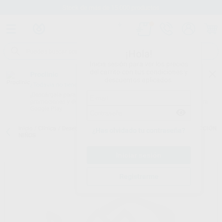
Stock de más de 15.000 productos
¡Hola!
Inicia sesión para ver los precios
del carrito con tus condiciones y
Proclinic
descuentos aplicados.
¿Todavía no tienes nuestra App?
¡Descárgala para ser siempre el primero en conocer nuestras
promociones y descuentos! Disponible en Google Play o App Store.
Google Play
Inicio
/
Clínica
/
Desechables
/
Gafas de protección
/
GAFAS PROTECCIÓN
¿Has olvidado tu contraseña?
NIÑOS
Registrarme