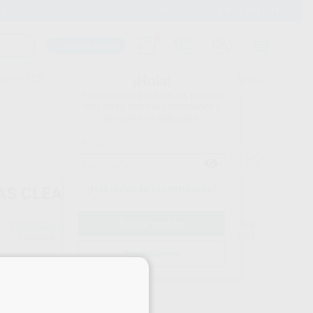
900 393 939
Envíos gratuitos desde 110€
Llama GRATIS a Clínica
Carrito mágico
UDIANTES
FOLLETOS
FORMACIONES
¡Hola!
Inicia sesión para ver los precios
del carrito con tus condiciones y
descuentos aplicados.
¿Has olvidado tu contraseña?
AS CLEAR
EURONDA MONOART
Ref. Proclinic
20185
do
1 unidad
Ref. fabricante
261003
Registrarme
×
Precio web
15
,86
€
70 €