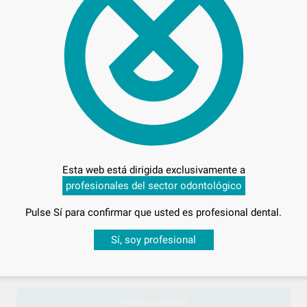
Preci
Entrega en 24h
Esta web está dirigida exclusivamente a
profesionales del sector odontológico
Pulse Sí para confirmar que usted es profesional dental.
Desbloquea todas tus ventajas
Sí, soy profesional
sesión
para disfrutar de todos tus
descuentos y condiciones esp
¡Iniciar sesión!