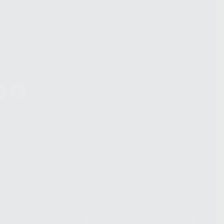
hatsApp Business son proporcionados por WhatsApp Ireland Limited
. La información que controla WhatsApp Ireland puede ser transferida a
acebook Inc.. Dicha Transferencia Internacional de Datos ofrece
 al basarse en la Cláusula Contractual Tipo para la transferencia de
terceros países. Puede ampliar la información en el siguiente enlace:
s Data Transfer Addendum
.
ndiciones Generales de Contratación
y
Política de