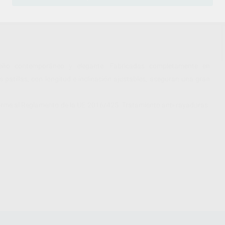
eño contemporáneo y elegante. Fabricadas completamente en
s patillas, con longitud e inclinación ajustables, aseguran una gran
forme al Reglamento de la UE 2016/425. Tratamiento anti-rayaduras.