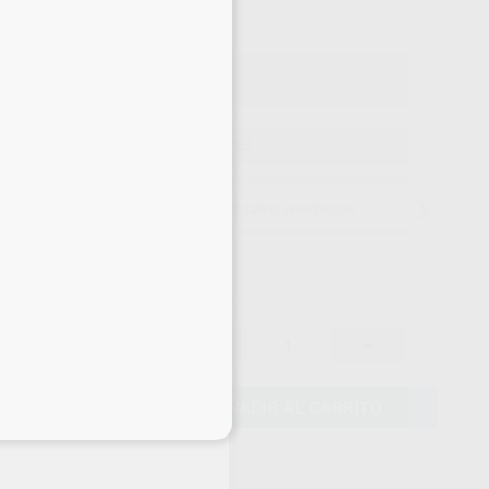
o con IVA incluido 19,19 €
ELEGIR CANTIDAD
15 días para cambiar de opinión salvo anestesias
16,70 €
-
+
15,86 €
AÑADIR AL CARRITO
eciales