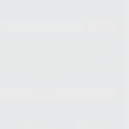
ENVIAR
ue el Responsable del tratamiento de sus Datos Personales es Proclinic
d del tratamiento de sus Datos Personales es el envío de información
imación para el envío de la información comercial es su consentimiento
s únicamente serán cedidos a empresas vinculadas con Proclinic S.A.U.
roductos similares del sector odontológico, siempre bajo su
 habrás cesión internacional de sus Datos Personales. Podrá ejercitar los
 rectificación, supresión, limitación y/o oposición al tratamiento de datos,
és de lopd@proclinic.es. Si desea conocer información adicional sobre el
os personales, acceda a:
Protección de datos
CONTACTO
Laboratorio
Whatsapp
39
900 800 880
665 533 087