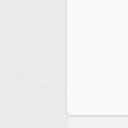
Envíos gratuitos desde 110€
Elige un modelo
GAFAS CLEAR
20185
261003
Ref. Proclinic
Ref. fabricante
Inicia 