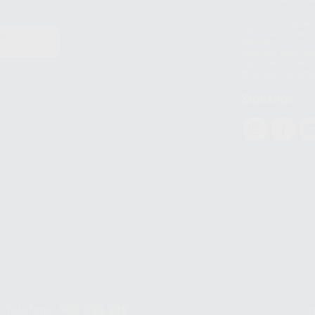
Los servicios de W
(WhatsApp Ireland)
EN
WhatsApp LLC y a F
E
garantías adecuadas
datos personales a 
WhatsApp Busines
Síguenos
Teléfono:
900 393 939
Co