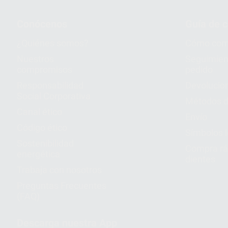
Conócenos
Guía de 
¿Quiénes somos?
Cómo com
Nuestros
Seguimien
compromisos
pedido
Responsabilidad
Devolucio
Social Corporativa
Métodos d
Canal ético
Envío
Código ético
Símbolos 
Sostenibilidad
Compra rá
energética
dientes
Trabaja con nosotros
Preguntas Frecuentes
(FAQ)
Descarga nuestra App