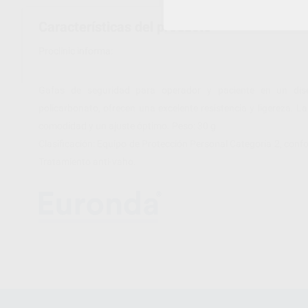
Características del producto
Proclinic informa:
Gafas de seguridad para operador y paciente en un dis
policarbonato, ofrecen una excelente resistencia y ligereza. La
comodidad y un ajuste óptimo. Peso: 30 g
Clasificación: Equipo de Protección Personal Categoría 2, con
Tratamiento anti-vaho.