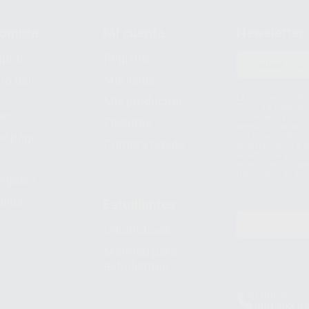
compra
Mi cuenta
Newsletter
prar
Registro
to del
Mis listas
Le informamos de q
Mis productos
S.A.U.. La Finalida
nes
comercial. La legit
Facturas
prestado. Sus dato
e pago
que comercialicen p
Compra rápida
consentimiento y no
derechos de acceso,
entre otros, a trav
tratamiento de dat
legales
pida
Estudiantes
Odontobook
Material para
estudiantes
Clínica
900 393 9