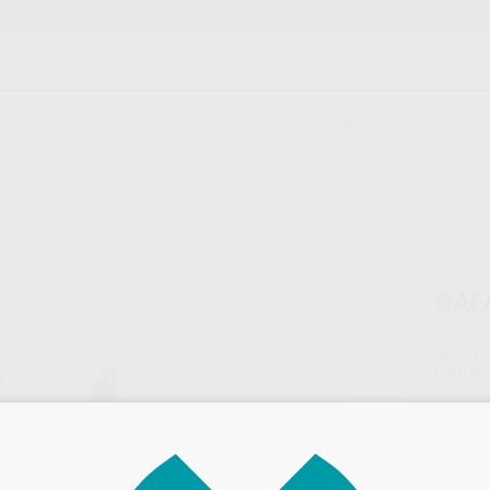
Stock de más de 15.000 productos
ORTODONCIA
CAD/CAM
EST
GAF
Marca
Conteni
16,