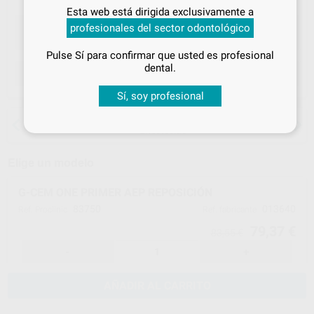
Inicia sesión
para disfrutar de todos
Esta web está dirigida exclusivamente a
tus
descuentos y condiciones
profesionales del sector odontológico
especiales
Pulse Sí para confirmar que usted es profesional
¡Iniciar sesión!
dental.
ELEGIR CANTIDAD
Sí, soy profesional
15 días para cambiar de opinión salvo
anestesias
Elige un modelo
G-CEM ONE PRIMER AEP REPOSICIÓN
83750
013640
Ref. Proclinic
Ref. fabricante
79,37 €
83,55 €
-
+
AÑADIR AL CARRITO