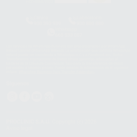
HCO-0060/2023
Clínica
Laboratorio
900 393 939
900 800 880
Whatsapp
665 533 087
Los servicios de WhatsApp Business son proporcionados por WhatsApp
Ireland Limited (WhatsApp Ireland). La información que controla WhatsApp
Ireland puede ser transferida a WhatsApp LLC y a Facebook Inc.. Dicha
Transferencia Internacional de Datos ofrece garantías adecuadas al
basarse en la Cláusula Contractual Tipo para la transferencia de datos
personales a terceros países. Puede ampliar la información en el siguiente
enlace:
WhatsApp Business Data Transfer Addendum
.
Síguenos
PROCLINIC S.A.U.
Copyright (c) 2026
Aviso legal