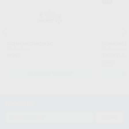
31%
G-CEM ONE STARTER KIT
G-CEM ONE TW
GC
|
Ref. Grupo
GC
|
Ref. Grupo
88
106
,82
€
,40
€
153,9
Oferta
SELECCIONAR REFERENCIA
SE
Newsletter
ENVIAR