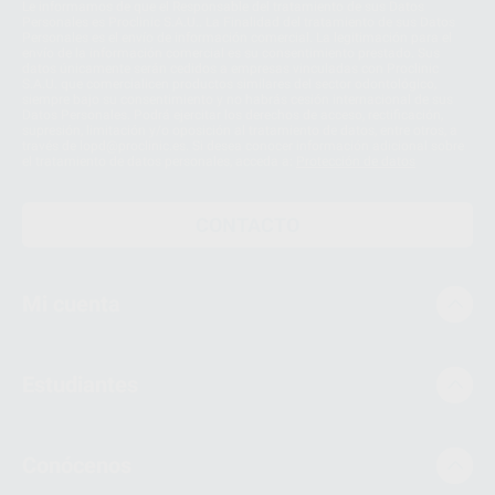
Le informamos de que el Responsable del tratamiento de sus Datos
Personales es Proclinic S.A.U.. La Finalidad del tratamiento de sus Datos
Personales es el envío de información comercial. La legitimación para el
envío de la información comercial es su consentimiento prestado. Sus
datos únicamente serán cedidos a empresas vinculadas con Proclinic
S.A.U. que comercialicen productos similares del sector odontológico,
siempre bajo su consentimiento y no habrás cesión internacional de sus
Datos Personales. Podrá ejercitar los derechos de acceso, rectificación,
supresión, limitación y/o oposición al tratamiento de datos, entre otros, a
través de lopd@proclinic.es. Si desea conocer información adicional sobre
el tratamiento de datos personales, acceda a:
Protección de datos
CONTACTO
Mi cuenta
Estudiantes
Conócenos