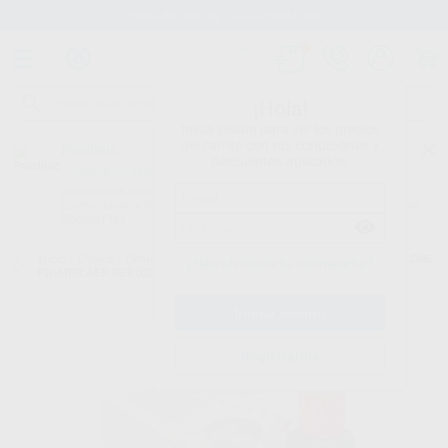
Stock de más de 15.000 productos
¡Hola!
Inicia sesión para ver los precios
del carrito con tus condiciones y
Proclinic
descuentos aplicados.
¿Todavía no tienes nuestra App?
¡Descárgala para ser siempre el primero en conocer nuestras
promociones y descuentos! Disponible en Google Play o App Store.
Google Play
Inicio
/
Clínica
/
Cementos
/
Cementos definitivos de resina
/
G-CEM ONE
¿Has olvidado tu contraseña?
PRIMER AEP REPOSICIÓN
Registrarme