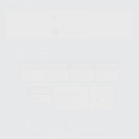
Descarga nuestra App
DISPONIBLE EN
GOOGLE PLAY
DISPONIBLE EN
APP STORE
Acreditaciones
GA-2008/0342
SST-0118/2023
ER-0120/1997
GS-0001/2017
HCO-0060/2023
Clínica
Laboratorio
900 393 939
900 800 880
Whatsapp