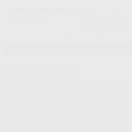
G-AENIAL ANTERIOR UNITIP COLOR IE
93693
003918
Ref. Proclinic
Ref. fabricante
114,90 €
120,95 €
-
+
AÑADIR AL CARRITO
Características del producto
Proclinic informa:
Restauraciones en general con una estética invisible excepcional. G- ænial
Anterior y Posterior es un composite fotopolimerizable desarrollado con la
amplia experiencia y conocimientos sobre materiales dentales que cuenta
GC junto con las sugerencias de usuarios fieles de Gradia Direct. G-ænial es
el material ideal cuando busca diferenciaciones clave como: - Reflectividad
natural creando restauraciones naturales. - Sencillo sistema de color. -
Fácil manejo. - Seguimiento simplificado, gracias a su alta radiopacidad. -
Buenas propiedades físicas para restauraciones muy duraderas. G-ænial
aúna todas estas características importantes en un restaurador de fácil
uso, altamente recomendado para todo tipo de restauraciones estéticas ya