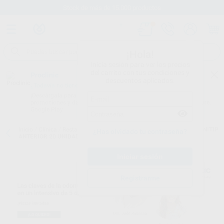
Stock de más de 15.000 productos
¡Hola!
Inicia sesión para ver los precios
del carrito con tus condiciones y
Proclinic
descuentos aplicados.
¿Todavía no tienes nuestra App?
¡Descárgala para ser siempre el primero en conocer nuestras
promociones y descuentos! Disponible en Google Play o App Store.
Google Play
Inicio
/
Clínica
/
Restauración
/
Composites anteriores
/
G-AENIAL UNITIP
¿Has olvidado tu contraseña?
ANTERIOR 20 UNIDADES
Registrarme