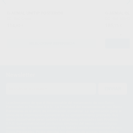
G-AENIAL UNITIP POSTERIOR
G-AENIAL QUI
GC
|
Ref. Grupo
GC
|
Ref. 93643
114
185
,90
€
,15
€
-
SELECCIONAR REFERENCIA
Newsletter
ENVIAR
Le informamos de que el Responsable del tratamiento de sus Datos
Personales es Proclinic S.A.U.. La Finalidad del tratamiento de sus Datos
Personales es el envío de información comercial. La legitimación para el
envío de la información comercial es su consentimiento prestado. Sus
datos únicamente serán cedidos a empresas vinculadas con Proclinic
S.A.U. que comercialicen productos similares del sector odontológico,
siempre bajo su consentimiento y no habrás cesión internacional de sus
Datos Personales. Podrá ejercitar los derechos de acceso, rectificación,