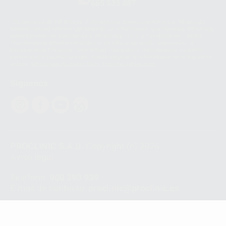
665 533 087
Los servicios de WhatsApp Business son proporcionados por WhatsApp
Ireland Limited (WhatsApp Ireland). La información que controla WhatsApp
Ireland puede ser transferida a WhatsApp LLC y a Facebook Inc.. Dicha
Transferencia Internacional de Datos ofrece garantías adecuadas al
basarse en la Cláusula Contractual Tipo para la transferencia de datos
personales a terceros países. Puede ampliar la información en el siguiente
enlace:
WhatsApp Business Data Transfer Addendum
.
Síguenos
PROCLINIC S.A.U.
Copyright (c) 2026
Aviso legal
Teléfono:
900 393 939
E-mail de contacto:
proclinic@proclinic.es
Condiciones Generales de Contratación
y
Política
de privacidad