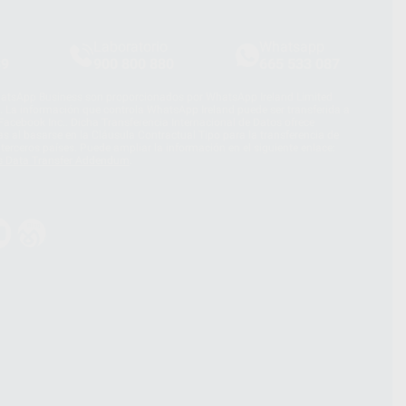
Laboratorio
Whatsapp
39
900 800 880
665 533 087
hatsApp Business son proporcionados por WhatsApp Ireland Limited
. La información que controla WhatsApp Ireland puede ser transferida a
acebook Inc.. Dicha Transferencia Internacional de Datos ofrece
 al basarse en la Cláusula Contractual Tipo para la transferencia de
terceros países. Puede ampliar la información en el siguiente enlace:
s Data Transfer Addendum
.