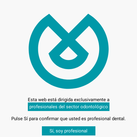
Entrega en 24h
Esta web está dirigida exclusivamente a
profesionales del sector odontológico
Pulse Sí para confirmar que usted es profesional dental.
Desbloquea todas tus ventajas
Sí, soy profesional