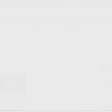
Stock de más de 15.000 productos
ORTODONCIA
CAD/CAM
EST
C
FUT
Marca
Conteni
166