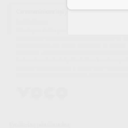
Inicia 
Características del producto
Proclinic informa:
Adhesivo para dentina y esmalte de autograbado y curado dual
para áreas mal accesibles con la luz por un activador DC ad
sustancia dentaria, las mismas propiedades de adhesión q
Indicaciones: - Restauraciones directas de composite auto
Restauraciones directas fotopolimerizables a base de composi
composite autopolimerizables y curado dual. - Restauraci
dual/autopolimerizables para fijar inlays, onlays, coronas y pue
Productos relacionados