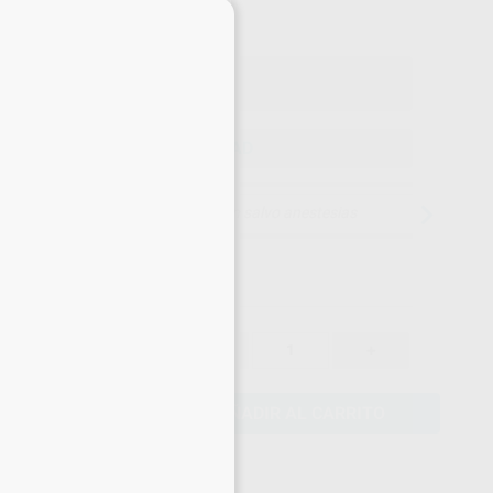
×
Precio con IVA incluido 173,57 €
ELEGIR CANTIDAD
15 días para cambiar de opinión salvo anestesias
166,10 €
-
+
157,79 €
AÑADIR AL CARRITO