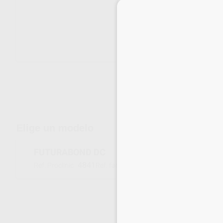
Envíos gratuitos desde 110€
Elige un modelo
FUTURABOND DC
4841
1163
Ref. Proclinic
Ref. fabricante