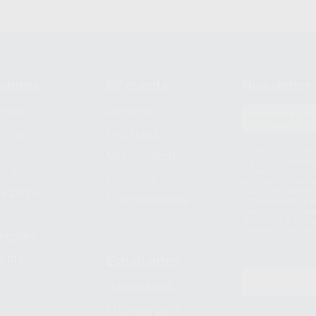
compra
Mi cuenta
Newsletter
prar
Registro
to del
Mis listas
Le informamos de q
Mis productos
S.A.U.. La Finalida
nes
comercial. La legit
Facturas
prestado. Sus dato
e pago
que comercialicen p
Compra rápida
consentimiento y no
derechos de acceso,
entre otros, a trav
tratamiento de dat
legales
pida
Estudiantes
Odontobook
Material para