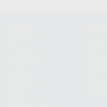
Conócenos
Guía de 
¿Quiénes somos?
Cómo com
Nuestros
Seguimien
compromisos
pedido
Responsabilidad
Devolucio
Social Corporativa
Métodos d
Canal ético
Envío
Código ético
Símbolos 
Sostenibilidad
Compra rá
energética
dientes
Trabaja con nosotros
Preguntas Frecuentes