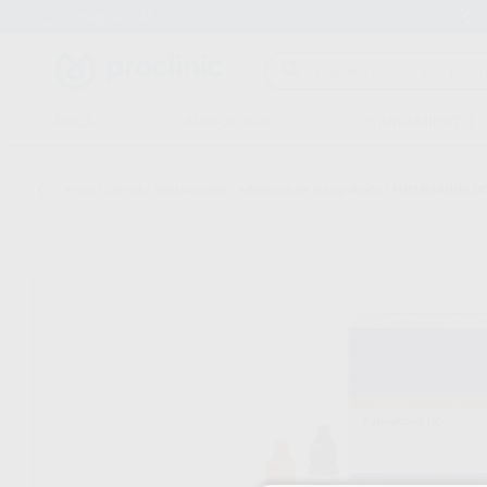
Entrega en 24h
15 días para cambiar de opinión
CLÍNICA
LABORATORIO
EQUIPAMIENTO
Inicio
/
Clínica
/
Restauración
/
Adhesivos de autograbado
/
FUTURABOND D