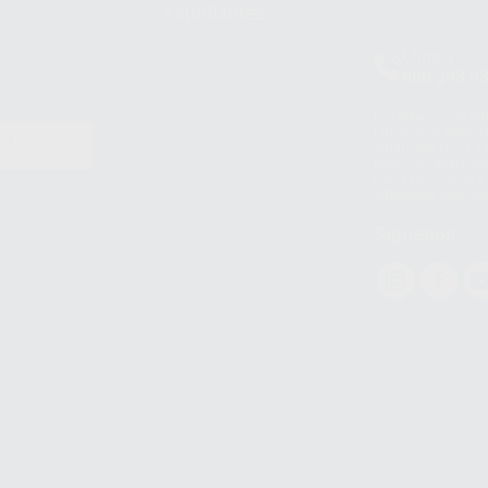
estudiantes
Clínica
900 393 9
Los servicios de W
(WhatsApp Ireland)
EN
WhatsApp LLC y a F
E
garantías adecuadas
datos personales a 
WhatsApp Busines
Síguenos