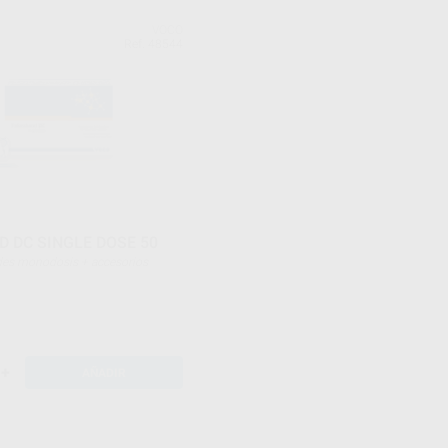
VOCO
Ref. 48544
 DC SINGLE DOSE 50
unidades monodosis + accesorios
+
AÑADIR