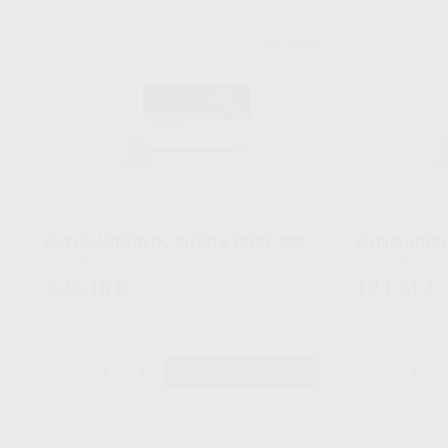
VOCO
Ref. 96844
FUTURABOND DC SINGLE DOSE 200
FUTURABOND
Caja 200 unidades monodosis + accesorios
Envase 50 
428
121
,16
€
,41
€
-
+
-
AÑADIR