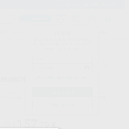
900 393 939
Envíos gratuitos desde 110€
Llama GRATIS a Clínica
Carrito mágico
UDIANTES
FOLLETOS
FORMACIONES
¡Hola!
Inicia sesión para ver los precios
del carrito con tus condiciones y
descuentos aplicados.
¿Has olvidado tu contraseña?
URABOND DC
VOCO
Ref. Proclinic
4841
do
1 unidad de líquido 1 de 4 ml + 1 unidad de líquido 2 de 4 ml + accesorios
Ref. fabricante
1163
Registrarme
Precio web
157
,79
€
,10 €