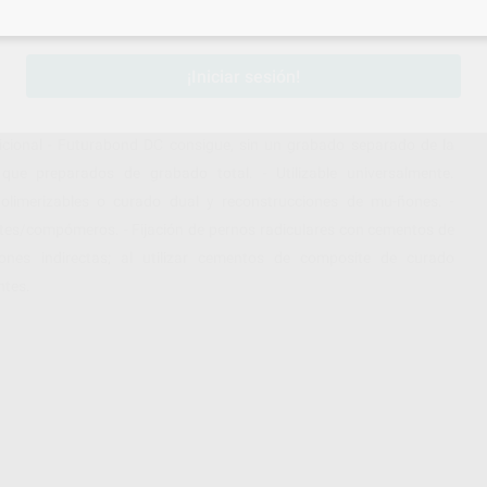
sesión
para disfrutar de todos tus
descuentos y condiciones esp
¡Iniciar sesión!
 reforzado con nano-partículas. Ventajas: - Endurecimiento químico
icional - Futurabond DC consigue, sin un grabado separado de la
ue preparados de grabado total. - Utilizable universalmente.
polimerizables o curado dual y reconstrucciones de mu-ñones. -
tes/compómeros. - Fijación de pernos radiculares con cementos de
ones indirectas; al utilizar cementos de composite de curado
ntes.