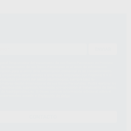
ENVIAR
ue el Responsable del tratamiento de sus Datos Personales es Proclinic
d del tratamiento de sus Datos Personales es el envío de información
imación para el envío de la información comercial es su consentimiento
s únicamente serán cedidos a empresas vinculadas con Proclinic S.A.U.
roductos similares del sector odontológico, siempre bajo su
 habrás cesión internacional de sus Datos Personales. Podrá ejercitar los
 rectificación, supresión, limitación y/o oposición al tratamiento de datos,
és de lopd@proclinic.es. Si desea conocer información adicional sobre el
os personales, acceda a:
Protección de datos
CONTACTO