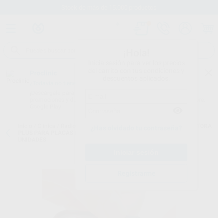
Stock de más de 15.000 productos
¡Hola!
Inicia sesión para ver los precios
del carrito con tus condiciones y
Proclinic
descuentos aplicados.
¿Todavía no tienes nuestra App?
¡Descárgala para ser siempre el primero en conocer nuestras
promociones y descuentos! Disponible en Google Play o App Store.
Google Play
Inicio
/
Clínica
/
Radiografía
/
Fundas protectoras
/
FUNDA PROTECTORA
¿Has olvidado tu contraseña?
PLUS PARA PLACAS DE FOSFORO VISTASCAN FORMATO 2 (1000
UNIDADES
Registrarme