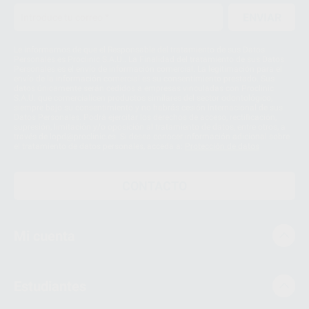
ENVIAR
Le informamos de que el Responsable del tratamiento de sus Datos
Personales es Proclinic S.A.U.. La Finalidad del tratamiento de sus Datos
Personales es el envío de información comercial. La legitimación para el
envío de la información comercial es su consentimiento prestado. Sus
datos únicamente serán cedidos a empresas vinculadas con Proclinic
S.A.U. que comercialicen productos similares del sector odontológico,
siempre bajo su consentimiento y no habrás cesión internacional de sus
Datos Personales. Podrá ejercitar los derechos de acceso, rectificación,
supresión, limitación y/o oposición al tratamiento de datos, entre otros, a
través de lopd@proclinic.es. Si desea conocer información adicional sobre
el tratamiento de datos personales, acceda a:
Protección de datos
CONTACTO
Mi cuenta
Estudiantes