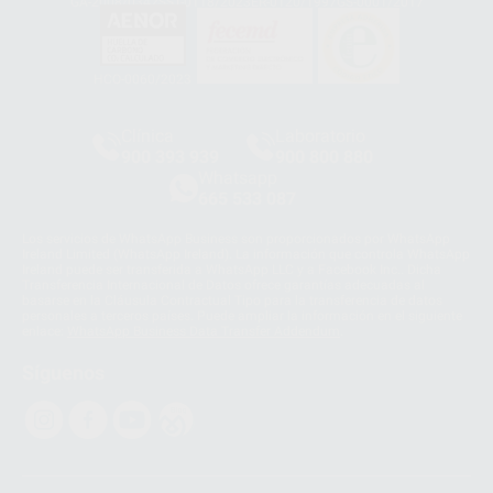
GA-2008/0342
SST-0118/2023
ER-0120/1997
GS-0001/2017
HCO-0060/2023
Clínica
Laboratorio
900 393 939
900 800 880
Whatsapp
665 533 087
Los servicios de WhatsApp Business son proporcionados por WhatsApp
Ireland Limited (WhatsApp Ireland). La información que controla WhatsApp
Ireland puede ser transferida a WhatsApp LLC y a Facebook Inc.. Dicha
Transferencia Internacional de Datos ofrece garantías adecuadas al
basarse en la Cláusula Contractual Tipo para la transferencia de datos
personales a terceros países. Puede ampliar la información en el siguiente
enlace:
WhatsApp Business Data Transfer Addendum
.
Síguenos