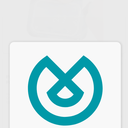
×
FUNDA PROTECTORA PLUS PARA PLACAS DE
FOSFORO VISTASCAN FORMATO 2 (1000 UNIDADES
Marca
DÜRR
Contenido
1000 unidades
Ref. Proclinic
02370
Ref. fabricante
2130-082-55
Precio web
Desbloquea todas tus ventajas
250
,80
€
264,00 €