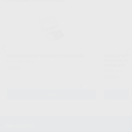
FUNDAS PROTECTORAS N.0 VISTA SCAN
FUNDA PROTE
FOSFORO VIS
DÜRR
|
Ref. 0236
UNIDADES)
33
,97
€
DÜRR
|
Ref. 0237
81
,40
€
-
+
-
AÑADIR
Newsletter