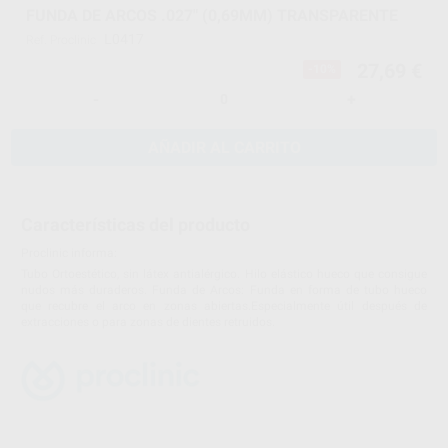
FUNDA DE ARCOS .027" (0,69MM) TRANSPARENTE
L0417
Ref. Proclinic
27,69 €
-10%
-
+
AÑADIR AL CARRITO
Características del producto
Proclinic informa:
Tubo Ortoestético, sin látex antialérgico. Hilo elástico hueco que consigue
nudos más duraderos. Funda de Arcos: Funda en forma de tubo hueco
que recubre el arco en zonas abiertas.Especialmente útil después de
extracciones o para zonas de dientes retruidos.