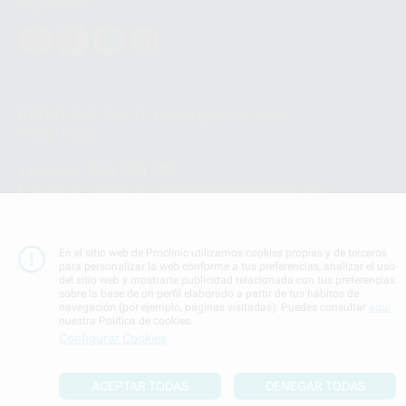
Síguenos
PROCLINIC S.A.U.
Copyright (c) 2026
Aviso legal
Teléfono:
900 393 939
E-mail de contacto:
proclinic@proclinic.es
Condiciones Generales de Contratación
y
Política
de privacidad
En el sitio web de Proclinic utilizamos cookies propias y de terceros
Información Corporativa
para personalizar la web conforme a tus preferencias, analizar el uso
del sitio web y mostrarte publicidad relacionada con tus preferencias
Política de Cookies
sobre la base de un perfil elaborado a partir de tus hábitos de
navegación (por ejemplo, páginas visitadas). Puedes consultar
aquí
nuestra Política de cookies.
SUBIR
Configurar Cookies
ACEPTAR TODAS
DENEGAR TODAS