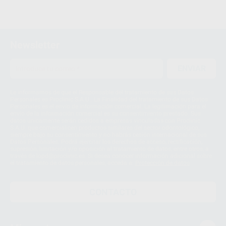
Newsletter
ENVIAR
Le informamos de que el Responsable del tratamiento de sus Datos
Personales es Proclinic S.A.U.. La Finalidad del tratamiento de sus Datos
Personales es el envío de información comercial. La legitimación para el
envío de la información comercial es su consentimiento prestado. Sus
datos únicamente serán cedidos a empresas vinculadas con Proclinic
S.A.U. que comercialicen productos similares del sector odontológico,
siempre bajo su consentimiento y no habrás cesión internacional de sus
Datos Personales. Podrá ejercitar los derechos de acceso, rectificación,
supresión, limitación y/o oposición al tratamiento de datos, entre otros, a
través de lopd@proclinic.es. Si desea conocer información adicional sobre
el tratamiento de datos personales, acceda a:
Protección de datos
CONTACTO