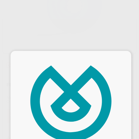
×
Oferta
FUNDA DE ARCOS
Marca
PROCLINIC
Contenido
1 rollo de 3 m
Oferta
27,69 €
Comprando
1 unidad
te ahorras el
10%
Precio web
¡Mejor oferta!