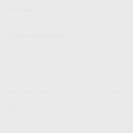
Descargas
Ficha técnica
Productos relacionados
HILO ELASTICO GRIS
TUBO ELASTIC
PROCLINIC
|
Ref. Grupo
PROCLINIC
|
Ref.
13
13
,39
€
14,79 €
,39
€
14,79 
Oferta
Oferta
SELECCIONAR REFERENCIA
SE