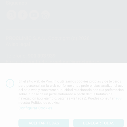
Síguenos
PROCLINIC S.A.U.
Copyright (c) 2026
Aviso legal
Teléfono:
900 393 939
E-mail de contacto:
proclinic@proclinic.es
Condiciones Generales de Contratación
y
Política
de privacidad
En el sitio web de Proclinic utilizamos cookies propias y de terceros
Información Corporativa
para personalizar la web conforme a tus preferencias, analizar el uso
del sitio web y mostrarte publicidad relacionada con tus preferencias
Política de Cookies
sobre la base de un perfil elaborado a partir de tus hábitos de
navegación (por ejemplo, páginas visitadas). Puedes consultar
aquí
nuestra Política de cookies.
SUBIR
Configurar Cookies
ACEPTAR TODAS
DENEGAR TODAS