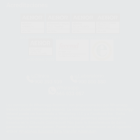
Acreditaciones
GA-2008/0342
SST-0118/2023
ER-0120/1997
GS-0001/2017
HCO-0060/2023
Clínica
Laboratorio
900 393 939
900 800 880
Whatsapp
665 533 087
Los servicios de WhatsApp Business son proporcionados por WhatsApp
Ireland Limited (WhatsApp Ireland). La información que controla WhatsApp
Ireland puede ser transferida a WhatsApp LLC y a Facebook Inc.. Dicha
Transferencia Internacional de Datos ofrece garantías adecuadas al
basarse en la Cláusula Contractual Tipo para la transferencia de datos
personales a terceros países. Puede ampliar la información en el siguiente
enlace:
WhatsApp Business Data Transfer Addendum
.