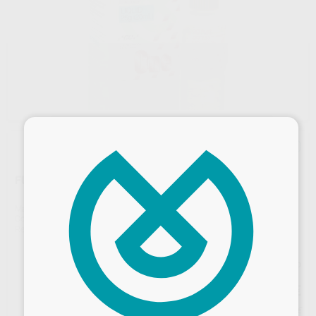
×
FUJI I LIQUIDO
Marca
GC
Contenido
25 g (20 ml)
Ref. Proclinic
46038
Ref. fabricante
000135
Precio web
54
,86
€
57,75 €
Precio con IVA incluido 60,35 €