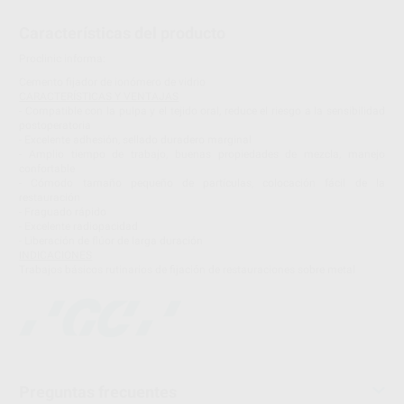
Características del producto
Proclinic informa:
Cemento fijador de ionómero de vidrio
CARACTERÍSTICAS Y VENTAJAS
- Compatible con la pulpa y el tejido oral, reduce el riesgo a la sensibilidad
postoperatoria
- Excelente adhesión, sellado duradero marginal
- Amplio tiempo de trabajo, buenas propiedades de mezcla, manejo
confortable
- Cómodo tamaño pequeño de partículas, colocación fácil de la
restauración
- Fraguado rápido
- Excelente radiopacidad
- Liberación de flúor de larga duración
INDICACIONES
Trabajos básicos rutinarios de fijación de restauraciones sobre metal
Preguntas frecuentes