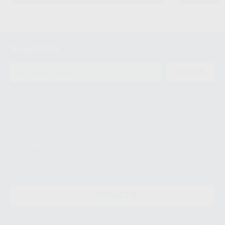
Newsletter
ENVIAR
Le informamos de que el Responsable del tratamiento de sus Datos
Personales es Proclinic S.A.U.. La Finalidad del tratamiento de sus Datos
Personales es el envío de información comercial. La legitimación para el
envío de la información comercial es su consentimiento prestado. Sus
datos únicamente serán cedidos a empresas vinculadas con Proclinic
S.A.U. que comercialicen productos similares del sector odontológico,
siempre bajo su consentimiento y no habrás cesión internacional de sus
Datos Personales. Podrá ejercitar los derechos de acceso, rectificación,
supresión, limitación y/o oposición al tratamiento de datos, entre otros, a
través de lopd@proclinic.es. Si desea conocer información adicional sobre
el tratamiento de datos personales, acceda a:
Protección de datos
CONTACTO