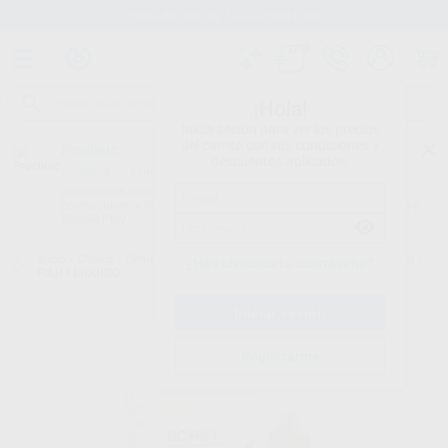
Stock de más de 15.000 productos
¡Hola!
Inicia sesión para ver los precios
del carrito con tus condiciones y
Proclinic
descuentos aplicados.
¿Todavía no tienes nuestra App?
¡Descárgala para ser siempre el primero en conocer nuestras
promociones y descuentos! Disponible en Google Play o App Store.
Google Play
Inicio
/
Clínica
/
Cementos
/
Cementos definitivos-ionómeros de vidrio
/
¿Has olvidado tu contraseña?
FUJI I LIQUIDO
Registrarme