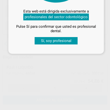
Desbloquea todas tus ventajas
Inicia sesión
para disfrutar de todos
Esta web está dirigida exclusivamente a
tus
descuentos y condiciones
profesionales del sector odontológico
especiales
ELEGIR CANTIDAD
Pulse Sí para confirmar que usted es profesional
¡Iniciar sesión!
dental.
Sí, soy profesional
15 días para cambiar de opinión salvo
anestesias
Elige un modelo
FUJI I LIQUIDO
46038
000135
Ref. Proclinic
Ref. fabricante
54,86 €
57,75 €
-
+
AÑADIR AL CARRITO