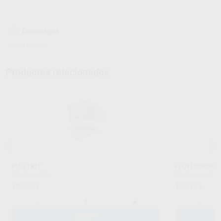
Descargas
Ficha técnica
Productos relacionados
FUJI I KIT
FUJI I CAPSUL
GC
|
Ref. 4603
GC
|
Ref. 4612
142
159
,26
€
,74
€
-
+
-
AÑADIR