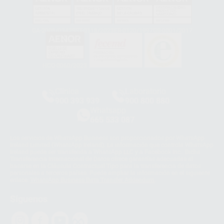
GA-2008/0342
SST-0118/2023
ER-0120/1997
GS-0001/2017
HCO-0060/2023
Clínica
Laboratorio
900 393 939
900 800 880
Whatsapp
665 533 087
Los servicios de WhatsApp Business son proporcionados por WhatsApp
Ireland Limited (WhatsApp Ireland). La información que controla WhatsApp
Ireland puede ser transferida a WhatsApp LLC y a Facebook Inc.. Dicha
Transferencia Internacional de Datos ofrece garantías adecuadas al
basarse en la Cláusula Contractual Tipo para la transferencia de datos
personales a terceros países. Puede ampliar la información en el siguiente
enlace:
WhatsApp Business Data Transfer Addendum
.
Síguenos