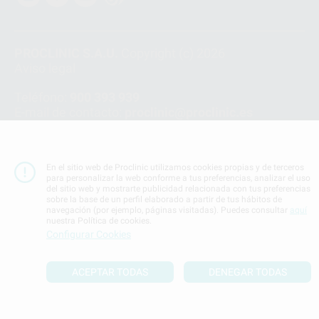
PROCLINIC S.A.U.
Copyright (c) 2026
Aviso legal
Teléfono:
900 393 939
E-mail de contacto:
proclinic@proclinic.es
Condiciones Generales de Contratación
y
Política
de privacidad
En el sitio web de Proclinic utilizamos cookies propias y de terceros
Información Corporativa
para personalizar la web conforme a tus preferencias, analizar el uso
Política de Cookies
del sitio web y mostrarte publicidad relacionada con tus preferencias
sobre la base de un perfil elaborado a partir de tus hábitos de
navegación (por ejemplo, páginas visitadas). Puedes consultar
aquí
nuestra Política de cookies.
SUBIR
Configurar Cookies
ACEPTAR TODAS
DENEGAR TODAS