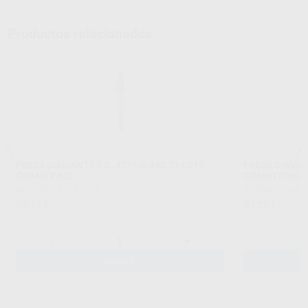
Productos relacionados
FRESA DIAMANTE F.G. 4274/6 390.314.015
FRESA DIAMAN
GRANO FINO
GRANO FINO
INTENSIV
|
Ref. 54233
INTENSIV
|
Ref. 
52
82
,14
€
,29
€
-
+
-
AÑADIR