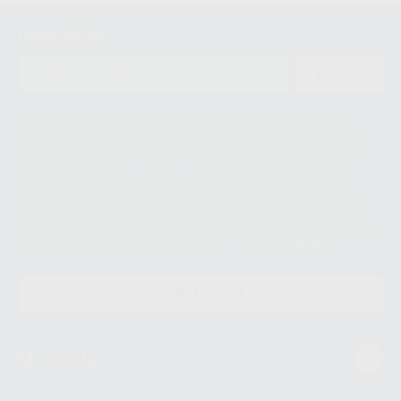
Newsletter
ENVIAR
Le informamos de que el Responsable del tratamiento de sus Datos
Personales es Proclinic S.A.U.. La Finalidad del tratamiento de sus Datos
Personales es el envío de información comercial. La legitimación para el
envío de la información comercial es su consentimiento prestado. Sus
datos únicamente serán cedidos a empresas vinculadas con Proclinic
S.A.U. que comercialicen productos similares del sector odontológico,
siempre bajo su consentimiento y no habrás cesión internacional de sus
Datos Personales. Podrá ejercitar los derechos de acceso, rectificación,
supresión, limitación y/o oposición al tratamiento de datos, entre otros, a
través de lopd@proclinic.es. Si desea conocer información adicional sobre
el tratamiento de datos personales, acceda a:
Protección de datos
CONTACTO
Mi cuenta