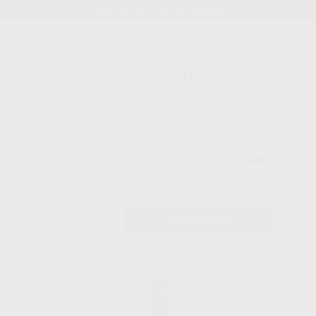
Stock de más de 15.000 productos
¡Hola!
Inicia sesión para ver los precios
del carrito con tus condiciones y
Proclinic
descuentos aplicados.
¿Todavía no tienes nuestra App?
¡Descárgala para ser siempre el primero en conocer nuestras
promociones y descuentos! Disponible en Google Play o App Store.
Google Play
Inicio
/
Clínica
/
Fresas
/
Fresas diamante turbina
/
FRESAS DIAMANTE
¿Has olvidado tu contraseña?
TURBINA MODELO 850 CÓNICA REDONDEADA
Registrarme