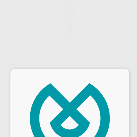
Oferta
×
FRESAS DIAMANTE TURBINA MODELO 850 CÓNICA
REDONDEADA
Marca
INTENSIV
Contenido
6 unidades
Oferta
75,95 €
Comprando
1 unidad
te ahorras el
21%
Precio web