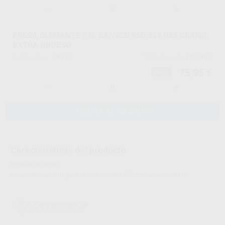
-
+
FRESA DIAMANTE F.G. 237/6CB 850.314.023 GRANO
EXTRA GRUESO
54273
IT23102
Ref. Proclinic
Ref. fabricante
75,95 €
-21%
-
+
AÑADIR AL CARRITO
Características del producto
Proclinic informa:
Fresas de diamante para turbina modelo 850 cónica redondeada.