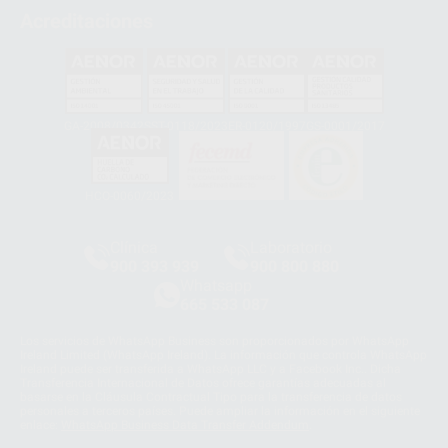
Acreditaciones
GA-2008/0342
SST-0118/2023
ER-0120/1997
GS-0001/2017
HCO-0060/2023
Clínica
Laboratorio
900 393 939
900 800 880
Whatsapp
665 533 087
Los servicios de WhatsApp Business son proporcionados por WhatsApp
Ireland Limited (WhatsApp Ireland). La información que controla WhatsApp
Ireland puede ser transferida a WhatsApp LLC y a Facebook Inc.. Dicha
Transferencia Internacional de Datos ofrece garantías adecuadas al
basarse en la Cláusula Contractual Tipo para la transferencia de datos
personales a terceros países. Puede ampliar la información en el siguiente
enlace:
WhatsApp Business Data Transfer Addendum
.