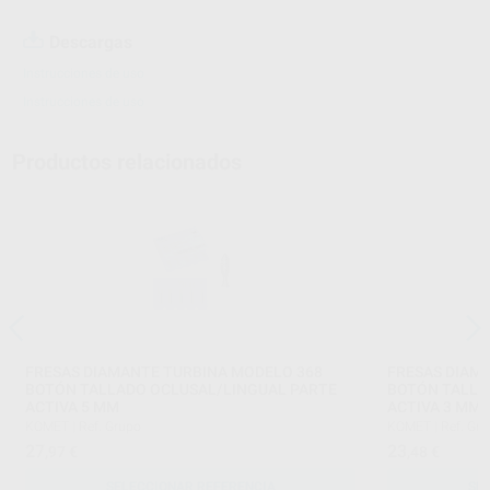
Descargas
Instrucciones de uso
Instrucciones de uso
Productos relacionados
FRESAS DIAMANTE TURBINA MODELO 368
FRESAS DIAM
BOTÓN TALLADO OCLUSAL/LINGUAL PARTE
BOTÓN TALLA
ACTIVA 5 MM
ACTIVA 3 MM
KOMET
|
Ref. Grupo
KOMET
|
Ref. Gr
27
23
,97
€
,48
€
SELECCIONAR REFERENCIA
SE