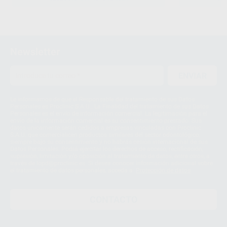
Newsletter
ENVIAR
Le informamos de que el Responsable del tratamiento de sus Datos
Personales es Proclinic S.A.U.. La Finalidad del tratamiento de sus Datos
Personales es el envío de información comercial. La legitimación para el
envío de la información comercial es su consentimiento prestado. Sus
datos únicamente serán cedidos a empresas vinculadas con Proclinic
S.A.U. que comercialicen productos similares del sector odontológico,
siempre bajo su consentimiento y no habrás cesión internacional de sus
Datos Personales. Podrá ejercitar los derechos de acceso, rectificación,
supresión, limitación y/o oposición al tratamiento de datos, entre otros, a
través de lopd@proclinic.es. Si desea conocer información adicional sobre
el tratamiento de datos personales, acceda a:
Protección de datos
CONTACTO