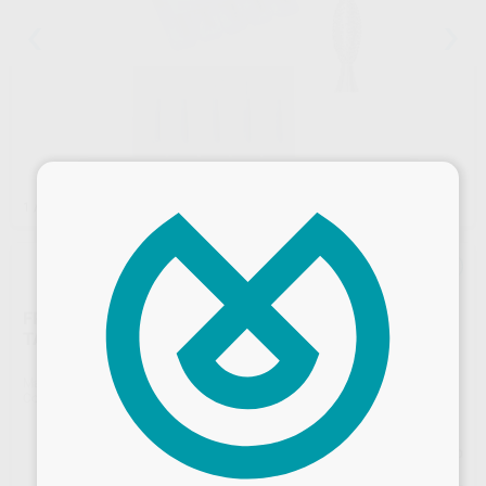
×
1
/ 2
FRESAS DIAMANTE TURBINA MODELO 368 BOTÓN
TALLADO OCLUSAL/LINGUAL PARTE ACTIVA 4,5 MM
Marca
KOMET
Contenido
5 unidades
Precio web
Desbloquea todas tus ventajas