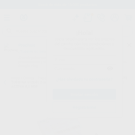
Stock de más de 15.000 productos
¡Hola!
Inicia sesión para ver los precios
del carrito con tus condiciones y
Proclinic
descuentos aplicados.
¿Todavía no tienes nuestra App?
¡Descárgala para ser siempre el primero en conocer nuestras
promociones y descuentos! Disponible en Google Play o App Store.
Google Play
Inicio
/
Clínica
/
Fresas
/
Fresas diamante turbina
/
FRESAS DIAMANTE
¿Has olvidado tu contraseña?
TURBINA MODELO 368 BOTÓN TALLADO OCLUSAL/LINGUAL PARTE
ACTIVA 4,5 MM
Registrarme