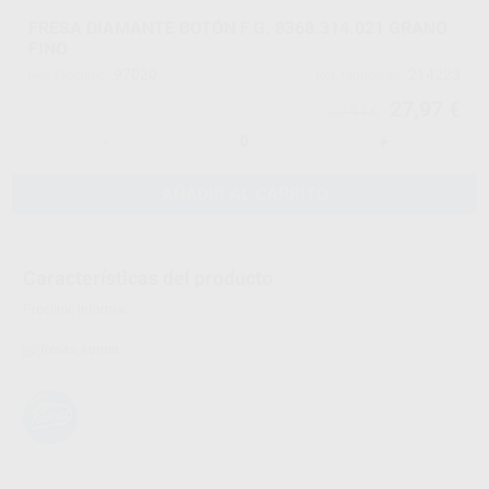
FRESA DIAMANTE BOTÓN F.G. 8368.314.021 GRANO
FINO
97020
214223
Ref. Proclinic
Ref. fabricante
27,97 €
29,44 €
-
+
AÑADIR AL CARRITO
Características del producto
Proclinic informa: