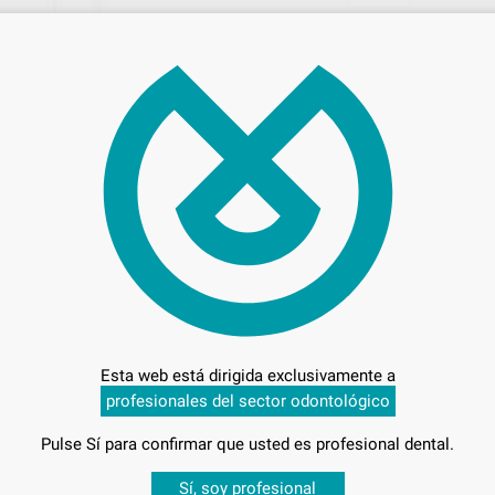
23,
Preci
Entrega en 24h
Esta web está dirigida exclusivamente a
profesionales del sector odontológico
Pulse Sí para confirmar que usted es profesional dental.
NO MEDIO
Desbloquea todas tus ventajas
Sí, soy profesional