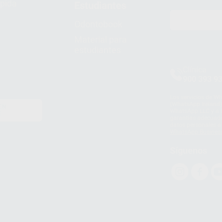
pida
Estudiantes
Odontobook
Material para
estudiantes
Clínica
900 393 9
Los servicios de W
(WhatsApp Ireland)
EN
WhatsApp LLC y a F
E
garantías adecuadas
datos personales a 
WhatsApp Busines
Síguenos