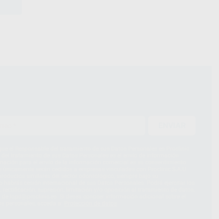
ENVIAR
ue el Responsable del tratamiento de sus Datos Personales es Proclinic
d del tratamiento de sus Datos Personales es el envío de información
imación para el envío de la información comercial es su consentimiento
s únicamente serán cedidos a empresas vinculadas con Proclinic S.A.U.
roductos similares del sector odontológico, siempre bajo su
 habrás cesión internacional de sus Datos Personales. Podrá ejercitar los
 rectificación, supresión, limitación y/o oposición al tratamiento de datos,
és de lopd@proclinic.es. Si desea conocer información adicional sobre el
os personales, acceda a:
Protección de datos