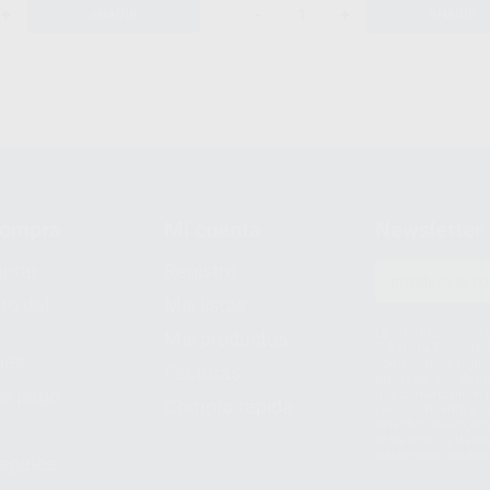
+
-
+
AÑADIR
AÑADIR
compra
Mi cuenta
Newsletter
prar
Registro
to del
Mis listas
Le informamos de q
Mis productos
S.A.U.. La Finalida
nes
comercial. La legit
Facturas
prestado. Sus dato
e pago
que comercialicen p
Compra rápida
consentimiento y no
derechos de acceso,
entre otros, a trav
tratamiento de dat
legales