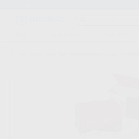
Entrega en 24h
15 días para cambiar de opinión
CLÍNICA
LABORATORIO
EQUIPAMIENTO
Inicio
/
Clínica
/
Fresas
/
Fresas diamante endodoncia y cirugía
/
FRESAS DI