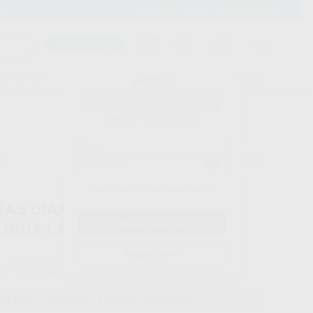
900 393 939
Envíos gratuitos desde 110€
Llama GRATIS a Clínica
Carrito mágico
UDIANTES
FOLLETOS
FORMACIONES
¡Hola!
Inicia sesión para ver los precios
del carrito con tus condiciones y
descuentos aplicados.
a
¿Has olvidado tu contraseña?
SAS DIAMANTE NEOENDO FG
ONDA LARGA
Registrarme
MICROCOPY
do
10 unidades
21,40 €
Comprando
1 unidad
te ahorras el
10%