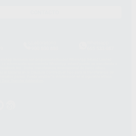
CONTACTO
Laboratorio
Whatsapp
39
900 800 880
665 533 087
hatsApp Business son proporcionados por WhatsApp Ireland Limited
. La información que controla WhatsApp Ireland puede ser transferida a
acebook Inc.. Dicha Transferencia Internacional de Datos ofrece
 al basarse en la Cláusula Contractual Tipo para la transferencia de
terceros países. Puede ampliar la información en el siguiente enlace:
s Data Transfer Addendum
.