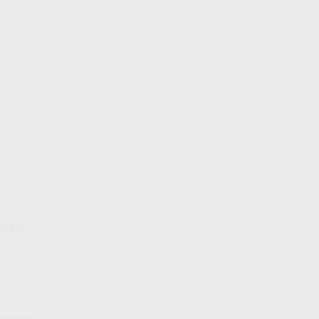
CROCOPY
f. 26119
PUNTA