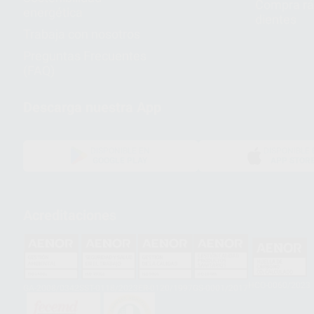
Compra rá
energética
dientes
Trabaja con nosotros
Preguntas Frecuentes
(FAQ)
Descarga nuestra App
DISPONIBLE EN
DISPONIBLE 
GOOGLE PLAY
APP STOR
Acreditaciones
HCO-0060/2023
GA-2008/0342
SST-0118/2023
ER-0120/1997
GS-0001/2017