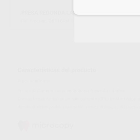
Inicia 
FRESA REDONDA LARGA FG 697.314.016 GRA
26116
697-016C
Ref. Proclinic
Ref. fabricante
Características del producto
Proclinic informa:
Fresas de diamante para endodoncia Neoendo estériles.
Con las fresas de uso en un solo paciente (SPU) de Microcopy, p
disminuir el tiempo de preparación, reducir el riesgo y el trauma