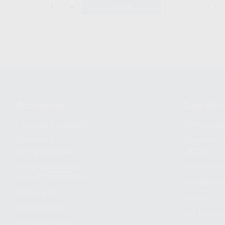
-
+
-
AÑADIR
Conócenos
Guía de 
¿Quiénes somos?
Cómo com
Nuestros
Seguimien
compromisos
pedido
Responsabilidad
Devolucio
Social Corporativa
Métodos d
Canal ético
Envío
Código ético
Símbolos 
Sostenibilidad