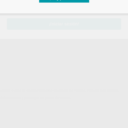
sesión
para disfrutar de todos tus
descuentos y condiciones esp
NO GRUESO
¡Iniciar sesión!
uedes evitar la contaminación cruzada en fresas, reducir tus costes,
 del paciente y proteger tu pieza de mano.