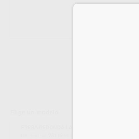
Envíos gratuitos desde 110€
Elige un modelo
FRESA REDONDA LARGA FG 697.314.016 GRA
26115
697-016M
Ref. Proclinic
Ref. fabricante