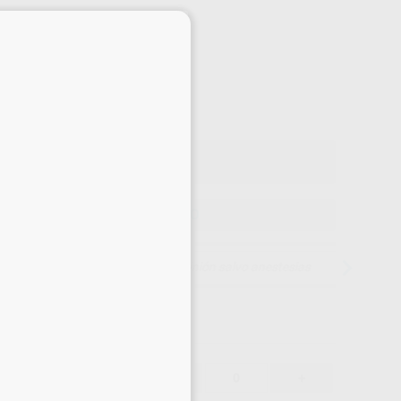
Precio web
×
-10%
¡Mejor oferta!
21
,40
€
66 €
o con IVA incluido 25,89 €
ELEGIR MODELO
15 días para cambiar de opinión salvo anestesias
21,40 €
-10%
-
+