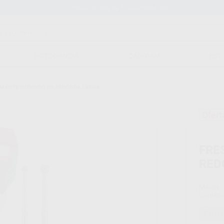
Stock de más de 15.000 productos
ORTODONCIA
CAD/CAM
EST
AMANTE NEOENDO FG REDONDA LARGA
Ofert
FRE
RED
Marca
Conteni
Oferta