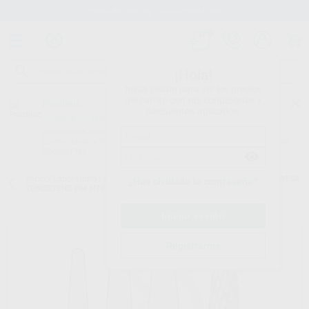
Stock de más de 15.000 productos
¡Hola!
Inicia sesión para ver los precios
del carrito con tus condiciones y
Proclinic
descuentos aplicados.
¿Todavía no tienes nuestra App?
¡Descárgala para ser siempre el primero en conocer nuestras
promociones y descuentos! Disponible en Google Play o App Store.
Google Play
Inicio
/
Laboratorio
/
Fresas/pulido/discos
/
Fresas de tungsteno
/
FRESA
¿Has olvidado tu contraseña?
TUNGSTENO PM H79E.104.040
Registrarme