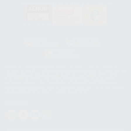
GA-2008/0342
SST-0118/2023
ER-0120/1997
GS-0001/2017
HCO-0060/2023
Clínica
Laboratorio
900 393 939
900 800 880
Whatsapp
665 533 087
Los servicios de WhatsApp Business son proporcionados por WhatsApp
Ireland Limited (WhatsApp Ireland). La información que controla WhatsApp
Ireland puede ser transferida a WhatsApp LLC y a Facebook Inc.. Dicha
Transferencia Internacional de Datos ofrece garantías adecuadas al
basarse en la Cláusula Contractual Tipo para la transferencia de datos
personales a terceros países. Puede ampliar la información en el siguiente
enlace:
WhatsApp Business Data Transfer Addendum
.
Síguenos