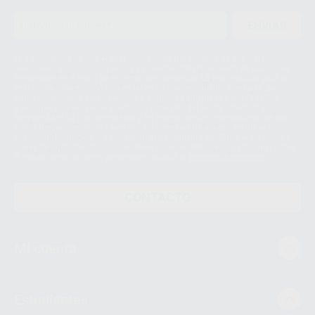
ENVIAR
Le informamos de que el Responsable del tratamiento de sus Datos
Personales es Proclinic S.A.U.. La Finalidad del tratamiento de sus Datos
Personales es el envío de información comercial. La legitimación para el
envío de la información comercial es su consentimiento prestado. Sus
datos únicamente serán cedidos a empresas vinculadas con Proclinic
S.A.U. que comercialicen productos similares del sector odontológico,
siempre bajo su consentimiento y no habrás cesión internacional de sus
Datos Personales. Podrá ejercitar los derechos de acceso, rectificación,
supresión, limitación y/o oposición al tratamiento de datos, entre otros, a
través de lopd@proclinic.es. Si desea conocer información adicional sobre
el tratamiento de datos personales, acceda a:
Protección de datos
CONTACTO
Mi cuenta
Estudiantes