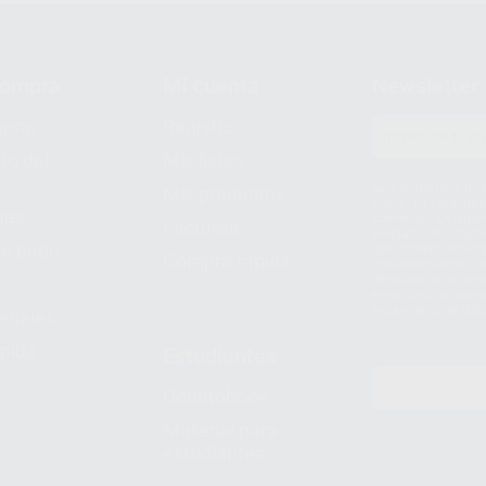
compra
Mi cuenta
Newsletter
prar
Registro
to del
Mis listas
Le informamos de q
Mis productos
S.A.U.. La Finalida
nes
comercial. La legit
Facturas
prestado. Sus dato
e pago
que comercialicen p
Compra rápida
consentimiento y no
derechos de acceso,
entre otros, a trav
tratamiento de dat
legales
pida
Estudiantes
Odontobook
Material para
estudiantes