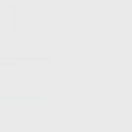
Ref. Grupo
GSTENO MICROFRESADO
H364RGE
CCIONAR REFERENCIA