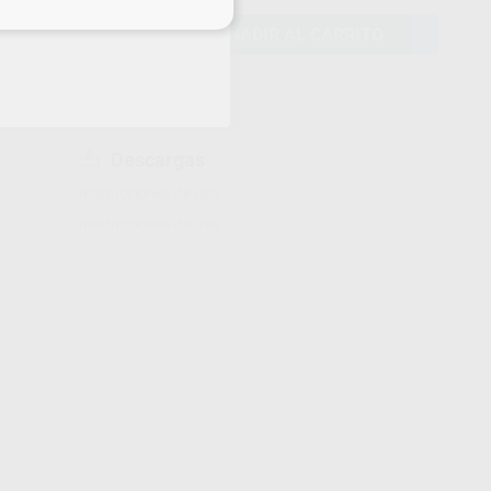
eciales
AÑADIR AL CARRITO
Descargas
Instrucciones de uso
Instrucciones de uso