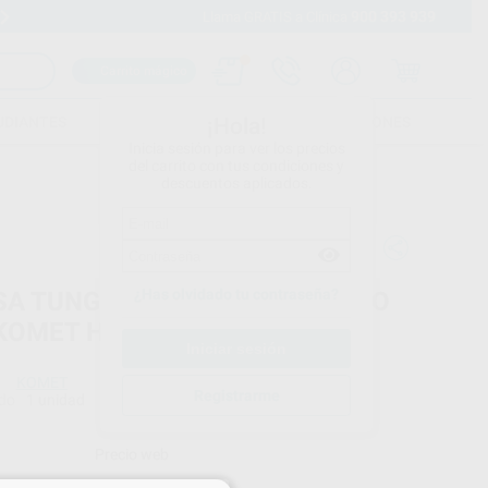
900 393 939
Envíos gratuitos desde 110€
Llama GRATIS a Clínica
Carrito mágico
UDIANTES
FOLLETOS
FORMACIONES
¡Hola!
Inicia sesión para ver los precios
del carrito con tus condiciones y
descuentos aplicados.
¿Has olvidado tu contraseña?
SA TUNGSTENO MICROFRESADO
KOMET H364E
KOMET
Registrarme
do
1 unidad
Precio web