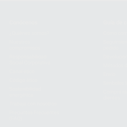
Conócenos
Guía de 
¿Quiénes somos?
Cómo com
Nuestros
Seguimien
compromisos
pedido
Responsabilidad
Devolucio
Social Corporativa
Métodos d
Canal ético
Envío
Código ético
Símbolos 
Sostenibilidad
Compra rá
energética
dientes
Trabaja con nosotros
Preguntas Frecuentes
(FAQ)