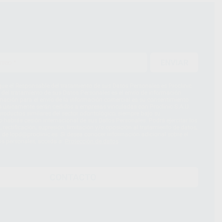
ENVIAR
ue el Responsable del tratamiento de sus Datos Personales es Proclinic
d del tratamiento de sus Datos Personales es el envío de información
imación para el envío de la información comercial es su consentimiento
s únicamente serán cedidos a empresas vinculadas con Proclinic S.A.U.
roductos similares del sector odontológico, siempre bajo su
 habrás cesión internacional de sus Datos Personales. Podrá ejercitar los
 rectificación, supresión, limitación y/o oposición al tratamiento de datos,
és de lopd@proclinic.es. Si desea conocer información adicional sobre el
os personales, acceda a:
Protección de datos
CONTACTO