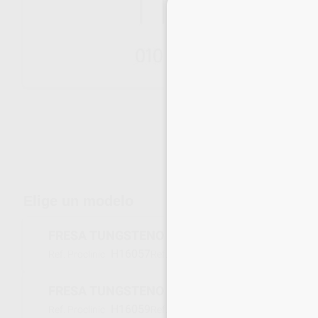
Envíos gratuitos desde 110€
Elige un modelo
FRESA TUNGSTENO PM H364E.103.015 MICR
H16057
212193
Ref. Proclinic
Ref. fabricante
FRESA TUNGSTENO PM H364E.103.023 MICR
H16059
212049
Ref. Proclinic
Ref. fabricante