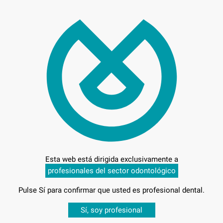
34,
Preci
Entrega en 24h
Esta web está dirigida exclusivamente a
OFRESADO
profesionales del sector odontológico
Pulse Sí para confirmar que usted es profesional dental.
OFRESADO
Desbloquea todas tus ventajas
Sí, soy profesional