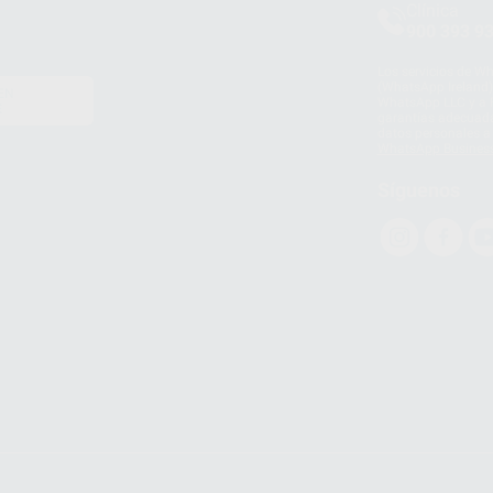
Clínica
900 393 9
Los servicios de W
(WhatsApp Ireland)
EN
WhatsApp LLC y a F
E
garantías adecuadas
datos personales a 
WhatsApp Busines
Síguenos