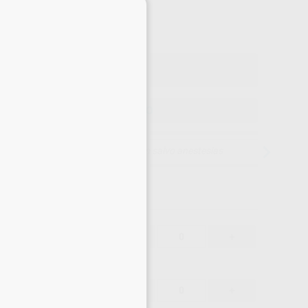
32
,82
€
×
55 €
o con IVA incluido 39,71 €
ELEGIR MODELO
15 días para cambiar de opinión salvo anestesias
34,55 €
-
+
32,82 €
34,55 €
-
+
32,82 €