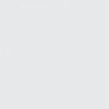
Laboratorio
Whatsapp
39
900 800 880
665 533 087
hatsApp Business son proporcionados por WhatsApp Ireland Limited
. La información que controla WhatsApp Ireland puede ser transferida a
acebook Inc.. Dicha Transferencia Internacional de Datos ofrece
 al basarse en la Cláusula Contractual Tipo para la transferencia de
terceros países. Puede ampliar la información en el siguiente enlace:
s Data Transfer Addendum
.