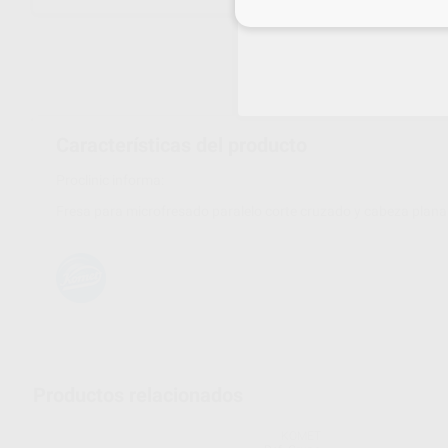
Inicia 
Características del producto
Proclinic informa:
Fresa para microfresado paralelo corte cruzado y cabeza plana
Productos relacionados
KOMET