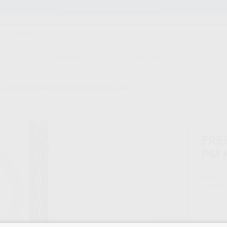
Stock de más de 15.000 productos
ORTODONCIA
CAD/CAM
EST
SA TUNGSTENO MICROFRESADO PM KOMET H364E
FRE
PM 
Marca
Conteni