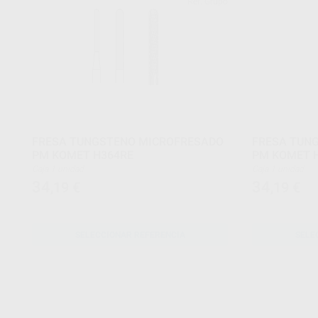
Ref. Grupo
FRESA TUNGSTENO MICROFRESADO
FRESA TUN
PM KOMET H364RE
PM KOMET 
Caja 1 unidad
Caja 1 unidad
34
34
,19
€
,19
€
SELECCIONAR REFERENCIA
SELE