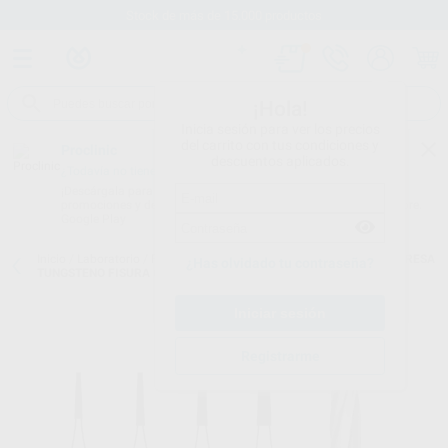
Stock de más de 15.000 productos
¡Hola!
Inicia sesión para ver los precios
del carrito con tus condiciones y
Proclinic
descuentos aplicados.
¿Todavía no tienes nuestra App?
¡Descárgala para ser siempre el primero en conocer nuestras
promociones y descuentos! Disponible en Google Play o App Store.
Google Play
Inicio
/
Laboratorio
/
Fresas/pulido/discos
/
Fresas de tungsteno
/
FRESA
¿Has olvidado tu contraseña?
TUNGSTENO FISURA CONICA PM KOMET H23L
Registrarme