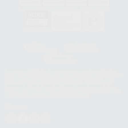
GA-2008/0342
SST-0118/2023
ER-0120/1997
GS-0001/2017
HCO-0060/2023
Clínica
Laboratorio
900 393 939
900 800 880
Whatsapp
665 533 087
Los servicios de WhatsApp Business son proporcionados por WhatsApp
Ireland Limited (WhatsApp Ireland). La información que controla WhatsApp
Ireland puede ser transferida a WhatsApp LLC y a Facebook Inc.. Dicha
Transferencia Internacional de Datos ofrece garantías adecuadas al
basarse en la Cláusula Contractual Tipo para la transferencia de datos
personales a terceros países. Puede ampliar la información en el siguiente
enlace:
WhatsApp Business Data Transfer Addendum
.
Síguenos