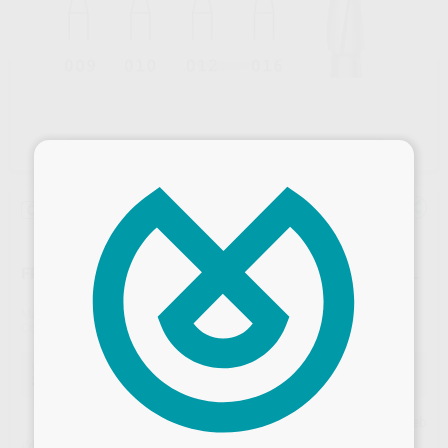
×
Oferta
FRESA TUNGSTENO FISURA CONICA PM KOMET H23L
Marca
KOMET
Contenido
5 unidades
Oferta
25,01 €
Comprando
1 unidad
te ahorras el
10%
Desbloquea todas tus ventajas
Precio web
¡Mejor oferta!