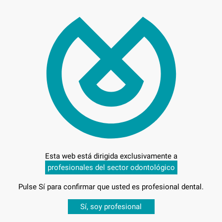
20,
Preci
Entrega en 24h
Esta web está dirigida exclusivamente a
profesionales del sector odontológico
Pulse Sí para confirmar que usted es profesional dental.
Desbloquea todas tus ventajas
Sí, soy profesional