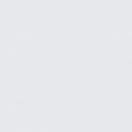
Conócenos
Guía de 
¿Quiénes somos?
Cómo com
Nuestros
Seguimien
compromisos
pedido
Responsabilidad
Devolucio
Social Corporativa
Métodos d
Canal ético
Envío
Código ético
Símbolos 
Sostenibilidad
Compra rá
energética
dientes
Trabaja con nosotros
Preguntas Frecuentes
(FAQ)
Descarga nuestra App