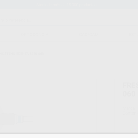
Stock de más de 15.000 productos
ORTODONCIA
CAD/CAM
EST
NGSTENO EDENTA 5410-060
FRE
060
Marca
Conteni