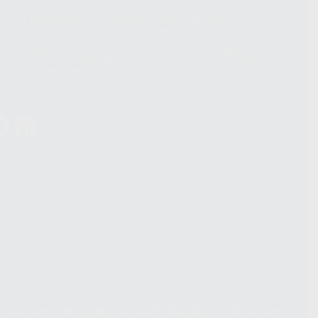
hatsApp Business son proporcionados por WhatsApp Ireland Limited
. La información que controla WhatsApp Ireland puede ser transferida a
acebook Inc.. Dicha Transferencia Internacional de Datos ofrece
 al basarse en la Cláusula Contractual Tipo para la transferencia de
terceros países. Puede ampliar la información en el siguiente enlace:
s Data Transfer Addendum
.
ndiciones Generales de Contratación
y
Política de