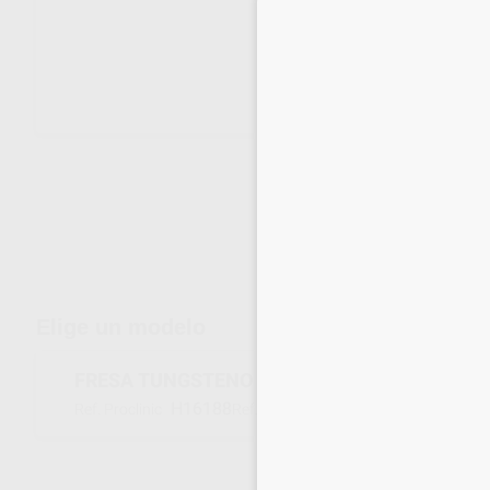
Envíos gratuitos desde 110€
Elige un modelo
FRESA TUNGSTENO EDENTA 5410-060
H16188
E5410-060
Ref. Proclinic
Ref. fabricante