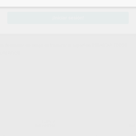
sesión
para disfrutar de todos tus
descuentos y condiciones esp
¡Iniciar sesión!
ara desbastar sin riesgo de fracturar la superficie.ESBASTAR TODOS
UPERFICIE
EDENTA
Ref. H16193
Ref