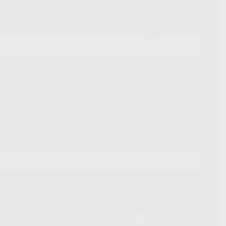
ENVIAR
ue el Responsable del tratamiento de sus Datos Personales es Proclinic
d del tratamiento de sus Datos Personales es el envío de información
imación para el envío de la información comercial es su consentimiento
s únicamente serán cedidos a empresas vinculadas con Proclinic S.A.U.
roductos similares del sector odontológico, siempre bajo su
 habrás cesión internacional de sus Datos Personales. Podrá ejercitar los
 rectificación, supresión, limitación y/o oposición al tratamiento de datos,
és de lopd@proclinic.es. Si desea conocer información adicional sobre el
os personales, acceda a:
Protección de datos
CONTACTO
Laboratorio
Whatsapp
39
900 800 880
665 533 087