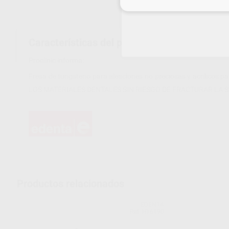
Inicia 
Características del producto
Proclinic informa:
Fresa de tungsteno para aleaciones no preciosas y acrílicos p
LOS MATERIALES DENTALES SIN RIESGO DE FRACTURAR LA S
Productos relacionados
EDENTA
Ref. H16190