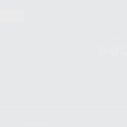
Los servicios de W
(WhatsApp Ireland)
EN
WhatsApp LLC y a F
E
garantías adecuadas
datos personales a 
WhatsApp Busines
Síguenos
Teléfono:
900 393 939
Co