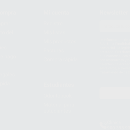
compra
Mi cuenta
Newsletter
prar
Registro
to del
Mis listas
Le informamos de q
Mis productos
S.A.U.. La Finalida
nes
comercial. La legit
Facturas
prestado. Sus dato
e pago
que comercialicen p
Compra rápida
consentimiento y no
derechos de acceso,
entre otros, a trav
tratamiento de dat
legales
pida
Estudiantes
Odontobook
Material para
estudiantes
Clínica
900 393 9