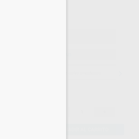
×
19
,44
€
46 €
o con IVA incluido 23,52 €
ELEGIR CANTIDAD
15 días para cambiar de opinión salvo anestesias
20,46 €
-
+
19,44 €
AÑADIR AL CARRITO