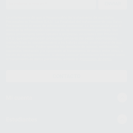
ENVIAR
Le informamos de que el Responsable del tratamiento de sus Datos
Personales es Proclinic S.A.U.. La Finalidad del tratamiento de sus Datos
Personales es el envío de información comercial. La legitimación para el
envío de la información comercial es su consentimiento prestado. Sus
datos únicamente serán cedidos a empresas vinculadas con Proclinic
S.A.U. que comercialicen productos similares del sector odontológico,
siempre bajo su consentimiento y no habrás cesión internacional de sus
Datos Personales. Podrá ejercitar los derechos de acceso, rectificación,
supresión, limitación y/o oposición al tratamiento de datos, entre otros, a
través de lopd@proclinic.es. Si desea conocer información adicional sobre
el tratamiento de datos personales, acceda a:
Protección de datos
CONTACTO
Mi cuenta
Estudiantes