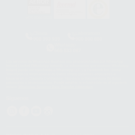
HCO-0060/2023
Clínica
Laboratorio
900 393 939
900 800 880
Whatsapp
665 533 087
Los servicios de WhatsApp Business son proporcionados por WhatsApp
Ireland Limited (WhatsApp Ireland). La información que controla WhatsApp
Ireland puede ser transferida a WhatsApp LLC y a Facebook Inc.. Dicha
Transferencia Internacional de Datos ofrece garantías adecuadas al
basarse en la Cláusula Contractual Tipo para la transferencia de datos
personales a terceros países. Puede ampliar la información en el siguiente
enlace:
WhatsApp Business Data Transfer Addendum
.
Síguenos