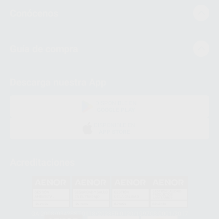
Conócenos
Guía de compra
Descarga nuestra App
DISPONIBLE EN
GOOGLE PLAY
DISPONIBLE EN
APP STORE
Acreditaciones
GA-2008/0342
SST-0118/2023
ER-0120/1997
GS-0001/2017