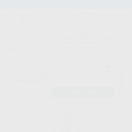
Stock de más de 15.000 productos
¡Hola!
Inicia sesión para ver los precios
del carrito con tus condiciones y
Proclinic
descuentos aplicados.
¿Todavía no tienes nuestra App?
¡Descárgala para ser siempre el primero en conocer nuestras
promociones y descuentos! Disponible en Google Play o App Store.
Google Play
Inicio
/
Clínica
/
Pulido
/
Pulidores para composite
/
FRESA PUNTA DE
¿Has olvidado tu contraseña?
ARKANSAS PARA TURBINA
Registrarme