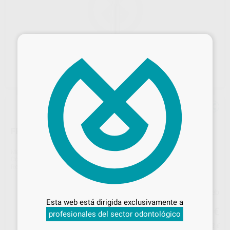
×
FRESA PUNTA DE ARKANSAS PARA TURBINA
Marca
BESTDENT
Contenido
10 unidades
Ref. Proclinic
98081
Desbloquea todas tus ventajas
Precio web
Inicia sesión
para disfrutar de todos
Esta web está dirigida exclusivamente a
25
tus
descuentos y condiciones
,72
€
27,07 €
profesionales del sector odontológico
especiales
Precio con IVA incluido 31,12 €