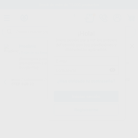
Stock de más de 15.000 productos
¡Hola!
Inicia sesión para ver los precios
del carrito con tus condiciones y
Proclinic
descuentos aplicados.
¿Todavía no tienes nuestra App?
¡Descárgala para ser siempre el primero en conocer nuestras
promociones y descuentos! Disponible en Google Play o App Store.
Google Play
Inicio
/
Laboratorio
/
Cad/cam
/
Fresas cad cam
/
FRESA PARA CEREC
¿Has olvidado tu contraseña?
STEP BUR 20
Registrarme