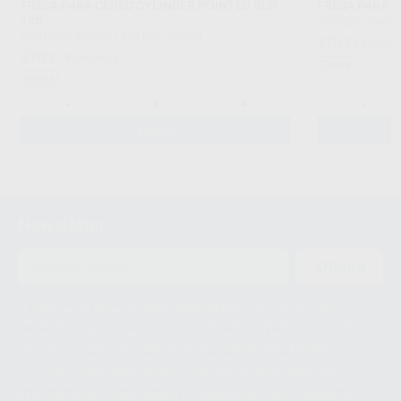
FRESA PARA CEREC CYLINDER POINTED BUR
FRESA PARA C
12S
DENTSPLY SIRON
DENTSPLY SIRONA LAB
|
Ref. H62040
270
,21
€
298,6
270
,21
€
298,65 €
Oferta
Oferta
-
+
-
AÑADIR
Newsletter
ENVIAR
Le informamos de que el Responsable del tratamiento de sus Datos
Personales es Proclinic S.A.U.. La Finalidad del tratamiento de sus Datos
Personales es el envío de información comercial. La legitimación para el
envío de la información comercial es su consentimiento prestado. Sus
datos únicamente serán cedidos a empresas vinculadas con Proclinic
S.A.U. que comercialicen productos similares del sector odontológico,
siempre bajo su consentimiento y no habrás cesión internacional de sus
Datos Personales. Podrá ejercitar los derechos de acceso, rectificación,