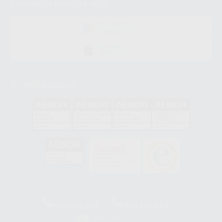
Descarga nuestra App
DISPONIBLE EN
GOOGLE PLAY
DISPONIBLE EN
APP STORE
Acreditaciones
GA-2008/0342
SST-0118/2023
ER-0120/1997
GS-0001/2017
HCO-0060/2023
Clínica
Laboratorio
900 393 939
900 800 880
Whatsapp