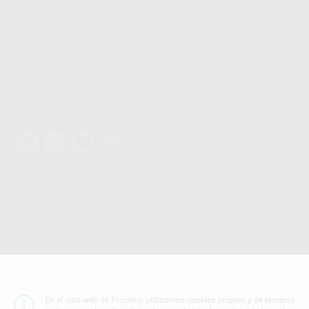
665 533 087
Los servicios de WhatsApp Business son proporcionados por WhatsApp
Ireland Limited (WhatsApp Ireland). La información que controla WhatsApp
Ireland puede ser transferida a WhatsApp LLC y a Facebook Inc.. Dicha
Transferencia Internacional de Datos ofrece garantías adecuadas al
basarse en la Cláusula Contractual Tipo para la transferencia de datos
personales a terceros países. Puede ampliar la información en el siguiente
enlace:
WhatsApp Business Data Transfer Addendum
.
Síguenos
PROCLINIC S.A.U.
Copyright (c) 2026
Aviso legal
Teléfono:
900 393 939
E-mail de contacto:
proclinic@proclinic.es
Condiciones Generales de Contratación
y
Política
de privacidad
En el sitio web de Proclinic utilizamos cookies propias y de terceros