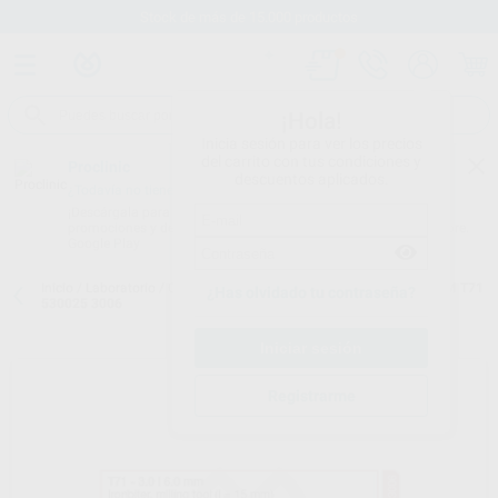
Stock de más de 15.000 productos
¡Hola!
Inicia sesión para ver los precios
del carrito con tus condiciones y
Proclinic
descuentos aplicados.
¿Todavía no tienes nuestra App?
¡Descárgala para ser siempre el primero en conocer nuestras
promociones y descuentos! Disponible en Google Play o App Store.
Google Play
Inicio
/
Laboratorio
/
Cad/cam
/
Fresas cad cam
/
FRESA IMES 6MM T71
¿Has olvidado tu contraseña?
530025 3006
Registrarme