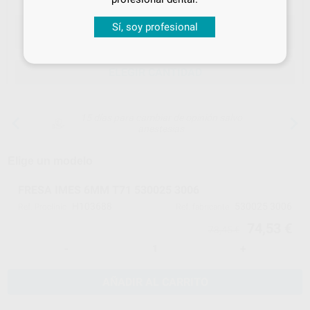
Sí, soy profesional
ELEGIR CANTIDAD
15 días para cambiar de opinión salvo
anestesias
Elige un modelo
FRESA IMES 6MM T71 530025 3006
H103688
530025 3006
Ref. Proclinic
Ref. fabricante
74,53 €
78,45 €
-
+
AÑADIR AL CARRITO