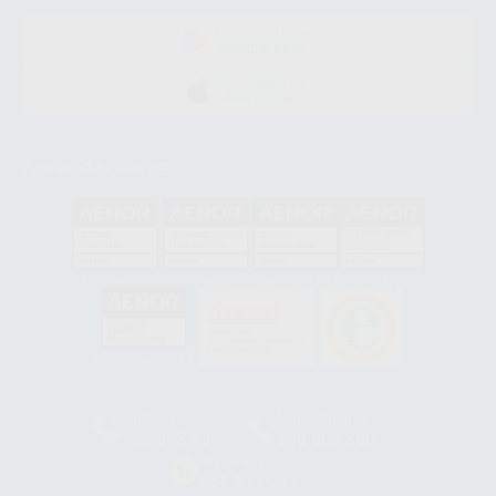
DISPONIBLE EN
GOOGLE PLAY
DISPONIBLE EN
APP STORE
Acreditaciones
GA-2008/0342
SST-0118/2023
ER-0120/1997
GS-0001/2017
HCO-0060/2023
Clínica
Laboratorio
900 393 939
900 800 880
Whatsapp
665 533 087