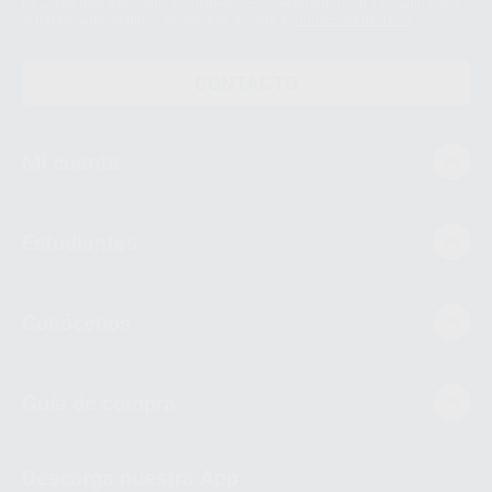
través de lopd@proclinic.es. Si desea conocer información adicional sobre
el tratamiento de datos personales, acceda a:
Protección de datos
CONTACTO
Mi cuenta
Estudiantes
Conócenos
Guía de compra
Descarga nuestra App