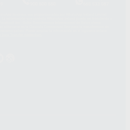
39
900 800 880
665 533 087
hatsApp Business son proporcionados por WhatsApp Ireland Limited
. La información que controla WhatsApp Ireland puede ser transferida a
acebook Inc.. Dicha Transferencia Internacional de Datos ofrece
 al basarse en la Cláusula Contractual Tipo para la transferencia de
terceros países. Puede ampliar la información en el siguiente enlace:
s Data Transfer Addendum
.