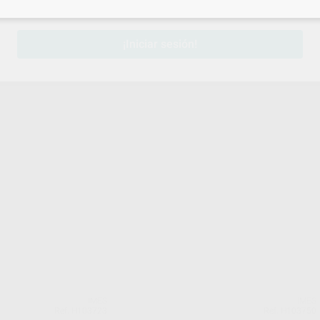
sesión
para disfrutar de todos tus
descuentos y condiciones esp
¡Iniciar sesión!
IMES
IMES
Ref. H103723
Ref. H103750