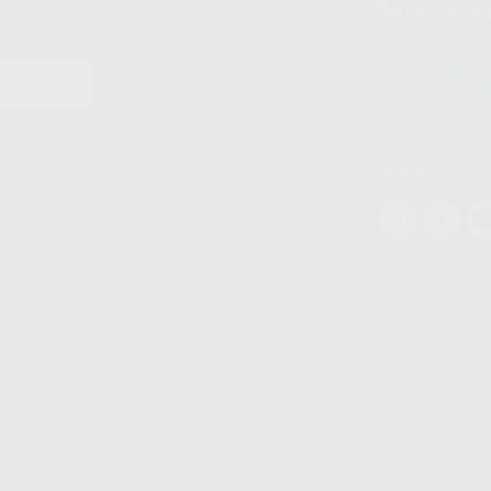
900 393 9
Los servicios de W
(WhatsApp Ireland)
EN
WhatsApp LLC y a F
E
garantías adecuadas
datos personales a 
WhatsApp Busines
Síguenos