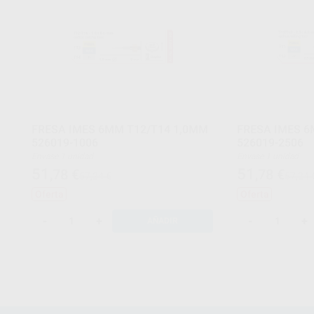
FRESA IMES 6MM T12/T14 1,0MM
FRESA IMES 6
526019-1006
526019-2506
Envase 1 unidad
Envase 1 unidad
51
51
,78
€
,78
€
57,24 €
57,24 
Oferta
Oferta
-
+
-
+
AÑADIR