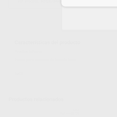
H103734
526029 2006
Ref. Proclinic
Ref. fabricante
Inicia 
Características del producto
Proclinic informa:
Fresas para sistemas de fresado Imes.
IMES
Productos relacionados
IMES
Ref. H103725