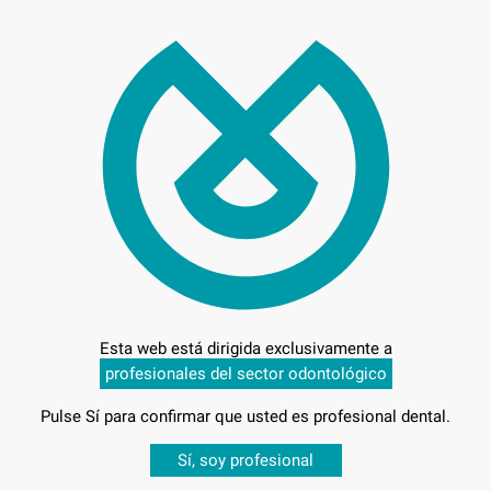
55,
Preci
Entrega en 24h
Esta web está dirigida exclusivamente a
profesionales del sector odontológico
Pulse Sí para confirmar que usted es profesional dental.
Desbloquea todas tus ventajas
Sí, soy profesional