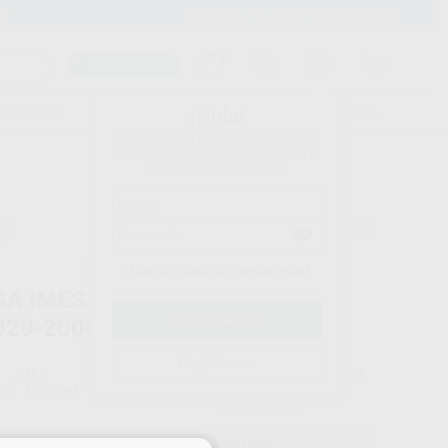
900 393 939
Envíos gratuitos desde 110€
Llama GRATIS a Clínica
Carrito mágico
UDIANTES
FOLLETOS
FORMACIONES
¡Hola!
Inicia sesión para ver los precios
del carrito con tus condiciones y
descuentos aplicados.
a
¿Has olvidado tu contraseña?
SA IMES 6MM T2/T7 2,0MM
029-2006
Registrarme
IMES
Ref. Proclinic
H103734
do
1 unidad
Ref. fabricante
526029 2006
50,47 €
Comprando
1 unidad
te ahorras el
10%