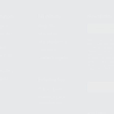
compra
Mi cuenta
Newsletter
prar
Registro
to del
Mis listas
Le informamos de q
Mis productos
S.A.U.. La Finalida
nes
comercial. La legit
Facturas
prestado. Sus dato
e pago
que comercialicen p
Compra rápida
consentimiento y no
derechos de acceso,
entre otros, a trav
tratamiento de dat
legales
pida
Estudiantes
Odontobook
Material para
estudiantes
Clínica