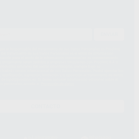
ENVIAR
ue el Responsable del tratamiento de sus Datos Personales es Proclinic
d del tratamiento de sus Datos Personales es el envío de información
imación para el envío de la información comercial es su consentimiento
s únicamente serán cedidos a empresas vinculadas con Proclinic S.A.U.
roductos similares del sector odontológico, siempre bajo su
 habrás cesión internacional de sus Datos Personales. Podrá ejercitar los
 rectificación, supresión, limitación y/o oposición al tratamiento de datos,
és de lopd@proclinic.es. Si desea conocer información adicional sobre el
os personales, acceda a:
Protección de datos
CONTACTO
Laboratorio
Whatsapp