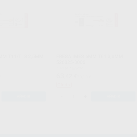
MM T11/T13 2,5MM
FRESA IMES 6MM T61 3,0MM
526025-3006
Envase 1 unidad
63
,42
€
€
70,10 €
Oferta
-
+
AÑADIR
AÑADIR