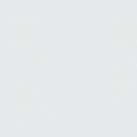
Conócenos
Guía de 
¿Quiénes somos?
Cómo com
Nuestros
Seguimien
compromisos
pedido
Responsabilidad
Devolucio
Social Corporativa
Métodos d
Canal ético
Envío
Código ético
Símbolos 
Sostenibilidad
Compra rá
energética
dientes
Trabaja con nosotros
Preguntas Frecuentes
(FAQ)