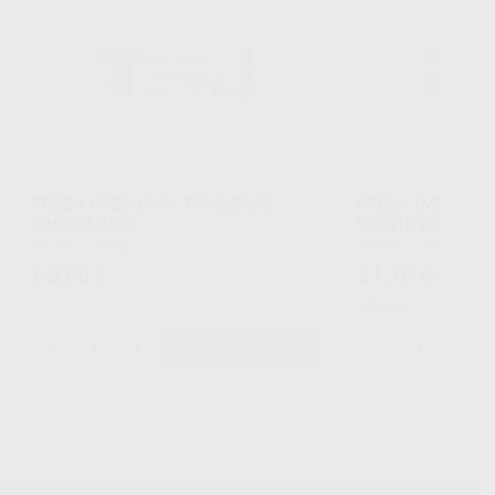
FRESA IMES 6MM T98 2,5MM
FRESA IMES 3MM
526024-2506
530016 0303
Envase 1 unidad
Envase 1 unidad
63
51
,06
€
,78
€
57,24 €
Oferta
-
+
-
+
AÑADIR