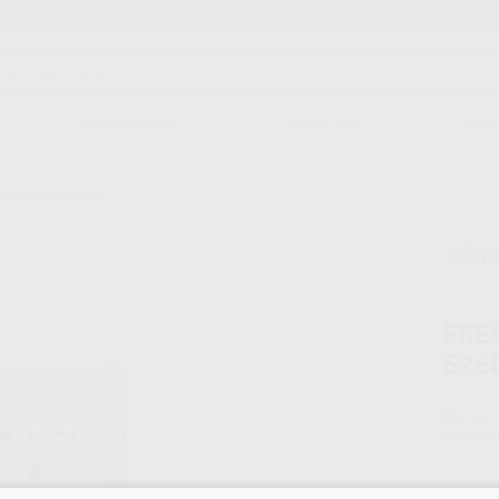
Stock de más de 15.000 productos
ORTODONCIA
CAD/CAM
EST
,0MM 526029-2006
Ofert
FRE
526
Marca
Conteni
Oferta