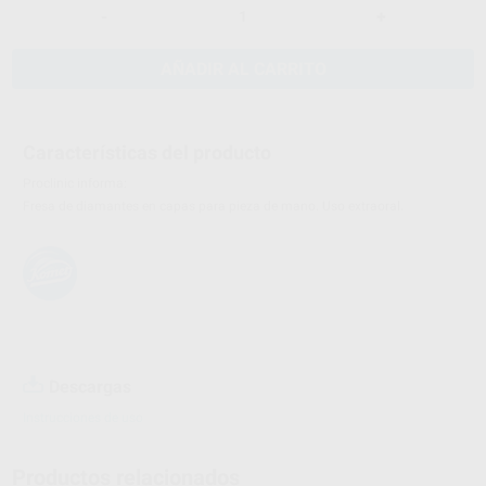
-
+
AÑADIR AL CARRITO
Características del producto
Proclinic informa:
Fresa de diamantes en capas para pieza de mano. Uso extraoral.
Descargas
Instrucciones de uso
Productos relacionados