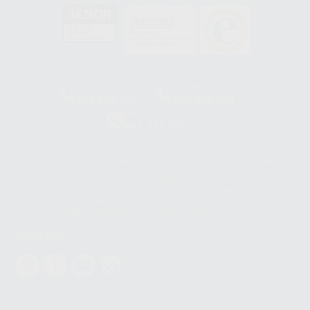
GA-2008/0342
SST-0118/2023
ER-0120/1997
GS-0001/2017
HCO-0060/2023
Clínica
Laboratorio
900 393 939
900 800 880
Whatsapp
665 533 087
Los servicios de WhatsApp Business son proporcionados por WhatsApp
Ireland Limited (WhatsApp Ireland). La información que controla WhatsApp
Ireland puede ser transferida a WhatsApp LLC y a Facebook Inc.. Dicha
Transferencia Internacional de Datos ofrece garantías adecuadas al
basarse en la Cláusula Contractual Tipo para la transferencia de datos
personales a terceros países. Puede ampliar la información en el siguiente
enlace:
WhatsApp Business Data Transfer Addendum
.
Síguenos