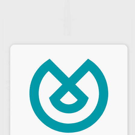
×
Oferta
FRESA DIAMANTE CONICA PUNTIAGUDA PM
859.104.010
Marca
KOMET
Contenido
5 unidades
Ref. Proclinic
H15804
Ref. fabricante
217121
Oferta
46,81 €
Comprando
1 unidad
te ahorras el
10%
Desbloquea todas tus ventajas