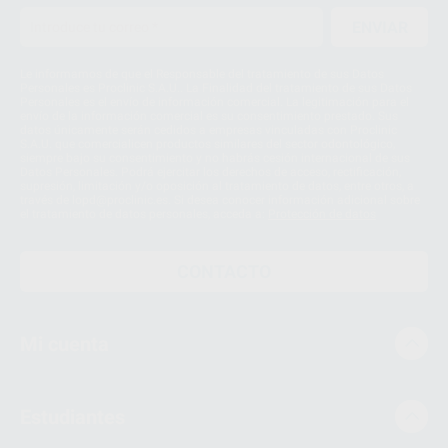
ENVIAR
Le informamos de que el Responsable del tratamiento de sus Datos
Personales es Proclinic S.A.U.. La Finalidad del tratamiento de sus Datos
Personales es el envío de información comercial. La legitimación para el
envío de la información comercial es su consentimiento prestado. Sus
datos únicamente serán cedidos a empresas vinculadas con Proclinic
S.A.U. que comercialicen productos similares del sector odontológico,
siempre bajo su consentimiento y no habrás cesión internacional de sus
Datos Personales. Podrá ejercitar los derechos de acceso, rectificación,
supresión, limitación y/o oposición al tratamiento de datos, entre otros, a
través de lopd@proclinic.es. Si desea conocer información adicional sobre
el tratamiento de datos personales, acceda a:
Protección de datos
CONTACTO
Mi cuenta
Estudiantes