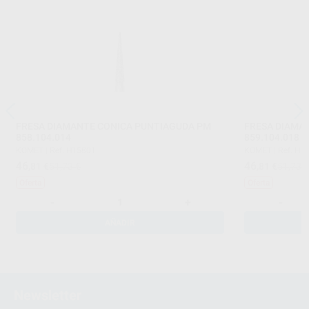
FRESA DIAMANTE CONICA PUNTIAGUDA PM
FRESA DIAMA
858.104.014
859.104.018
KOMET
|
Ref. H15801
KOMET
|
Ref. H1
46
46
,81
€
51,73 €
,81
€
51,73 
Oferta
Oferta
-
+
-
AÑADIR
Newsletter