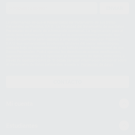
ENVIAR
Le informamos de que el Responsable del tratamiento de sus Datos
Personales es Proclinic S.A.U.. La Finalidad del tratamiento de sus Datos
Personales es el envío de información comercial. La legitimación para el
envío de la información comercial es su consentimiento prestado. Sus
datos únicamente serán cedidos a empresas vinculadas con Proclinic
S.A.U. que comercialicen productos similares del sector odontológico,
siempre bajo su consentimiento y no habrás cesión internacional de sus
Datos Personales. Podrá ejercitar los derechos de acceso, rectificación,
supresión, limitación y/o oposición al tratamiento de datos, entre otros, a
través de lopd@proclinic.es. Si desea conocer información adicional sobre
el tratamiento de datos personales, acceda a:
Protección de datos
CONTACTO
Mi cuenta
Estudiantes