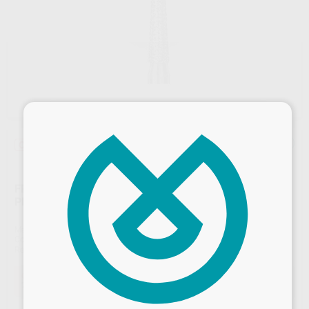
×
Oferta
FRESA DIAMANTE CONICA LARGA PUNTA REDONDA
PM 850.104.023
Marca
KOMET
Contenido
5 unidades
Ref. Proclinic
H15827
Ref. fabricante
006539
Oferta
77,25 €
Comprando
1 unidad
te ahorras el
10%
Desbloquea todas tus ventajas