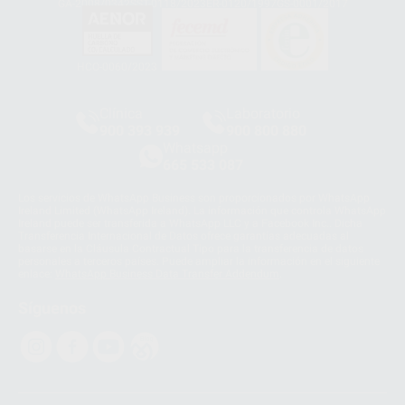
GA-2008/0342
SST-0118/2023
ER-0120/1997
GS-0001/2017
HCO-0060/2023
Clínica
Laboratorio
900 393 939
900 800 880
Whatsapp
665 533 087
Los servicios de WhatsApp Business son proporcionados por WhatsApp
Ireland Limited (WhatsApp Ireland). La información que controla WhatsApp
Ireland puede ser transferida a WhatsApp LLC y a Facebook Inc.. Dicha
Transferencia Internacional de Datos ofrece garantías adecuadas al
basarse en la Cláusula Contractual Tipo para la transferencia de datos
personales a terceros países. Puede ampliar la información en el siguiente
enlace:
WhatsApp Business Data Transfer Addendum
.
Síguenos