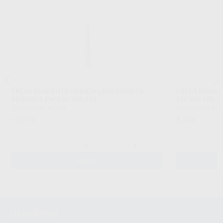
FRESA DIAMANTE CONICA LARGA PUNTA
FRESA DIAMA
REDONDA PM 850.104.025
PM 855.104.0
KOMET
|
Ref. 53360
KOMET
|
Ref. H1
13
8
,78
€
,14
€
-
+
-
AÑADIR
Newsletter