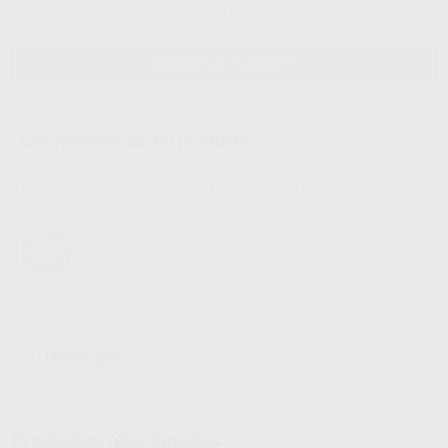
-
+
AÑADIR AL CARRITO
Características del producto
Proclinic informa:
Fresa de diamantes en capas para pieza de mano. Uso extraoral.
Descargas
Instrucciones de uso
Productos relacionados