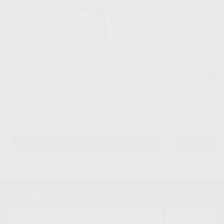
FRESA DIAMANTE LENTICULAR PM
FRESA DIAMA
825.104.050
825.104.023
KOMET
|
Ref. H15787
KOMET
|
Ref. H1
62
30
,51
€
69,09 €
,58
€
33,80 
Oferta
Oferta
-
+
-
AÑADIR
Newsletter
ENVIAR