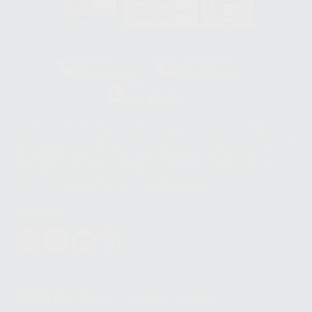
HCO-0060/2023
Clínica
Laboratorio
900 393 939
900 800 880
Whatsapp
665 533 087
Los servicios de WhatsApp Business son proporcionados por WhatsApp
Ireland Limited (WhatsApp Ireland). La información que controla WhatsApp
Ireland puede ser transferida a WhatsApp LLC y a Facebook Inc.. Dicha
Transferencia Internacional de Datos ofrece garantías adecuadas al
basarse en la Cláusula Contractual Tipo para la transferencia de datos
personales a terceros países. Puede ampliar la información en el siguiente
enlace:
WhatsApp Business Data Transfer Addendum
.
Síguenos
PROCLINIC S.A.U.
Copyright (c) 2026