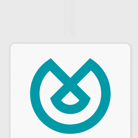
×
Oferta
FRESA DIAMANTE CILINDRO LARGO PM 837.104.016
Marca
KOMET
Contenido
5 unidades
Ref. Proclinic
H15797
Ref. fabricante
214980
Oferta
46,81 €
Comprando
1 unidad
te ahorras el
10%
Desbloquea todas tus ventajas
Precio web