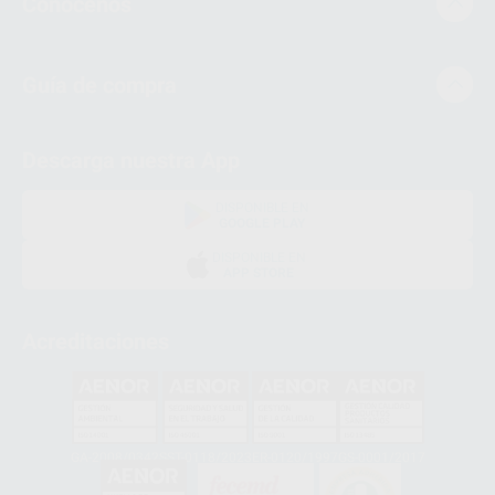
Conócenos
Guía de compra
Descarga nuestra App
DISPONIBLE EN
GOOGLE PLAY
DISPONIBLE EN
APP STORE
Acreditaciones
GA-2008/0342
SST-0118/2023
ER-0120/1997
GS-0001/2017