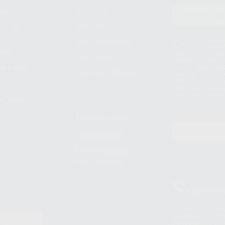
prar
Registro
to del
Mis listas
Le informamos de q
Mis productos
S.A.U.. La Finalida
nes
comercial. La legit
Facturas
prestado. Sus dato
e pago
que comercialicen p
Compra rápida
consentimiento y no
derechos de acceso,
entre otros, a trav
tratamiento de dat
legales
pida
Estudiantes
Odontobook
Material para
estudiantes
Clínica
900 393 9
Los servicios de W
(WhatsApp Ireland)
EN
WhatsApp LLC y a F