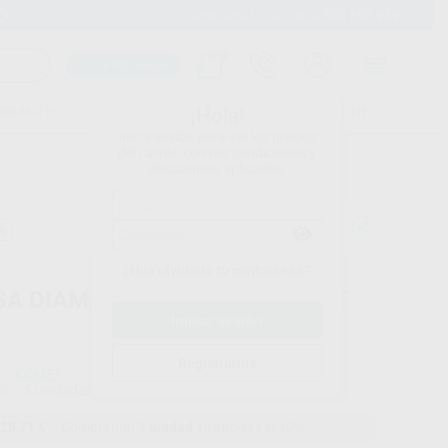
900 393 939
Envíos gratuitos desde 110€
Llama GRATIS a Clínica
Carrito mágico
UDIANTES
FOLLETOS
FORMACIONES
¡Hola!
Inicia sesión para ver los precios
del carrito con tus condiciones y
descuentos aplicados.
a
¿Has olvidado tu contraseña?
SA DIAMANTE BOLA PM KOMET
Registrarme
KOMET
do
5 unidades
25,71 €
Comprando
1 unidad
te ahorras el
10%