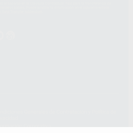
 al basarse en la Cláusula Contractual Tipo para la transferencia de
terceros países. Puede ampliar la información en el siguiente enlace:
s Data Transfer Addendum
.
ndiciones Generales de Contratación
y
Política de
ivacidad
formación Corporativa