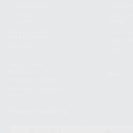
¿Quiénes somos?
Cómo com
Nuestros
Seguimien
compromisos
pedido
Responsabilidad
Devolucio
Social Corporativa
Métodos d
Canal ético
Envío
Código ético
Símbolos 
Sostenibilidad
Compra rá
energética
dientes
Trabaja con nosotros
Preguntas Frecuentes
(FAQ)
Descarga nuestra App
DISPONIBLE EN
DISPONIBLE 