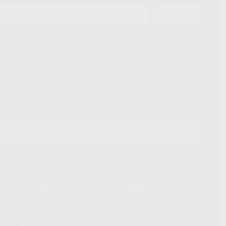
ENVIAR
ue el Responsable del tratamiento de sus Datos Personales es Proclinic
d del tratamiento de sus Datos Personales es el envío de información
imación para el envío de la información comercial es su consentimiento
s únicamente serán cedidos a empresas vinculadas con Proclinic S.A.U.
roductos similares del sector odontológico, siempre bajo su
 habrás cesión internacional de sus Datos Personales. Podrá ejercitar los
 rectificación, supresión, limitación y/o oposición al tratamiento de datos,
és de lopd@proclinic.es. Si desea conocer información adicional sobre el
os personales, acceda a:
Protección de datos
CONTACTO
Laboratorio
Whatsapp
39
900 800 880
665 533 087
hatsApp Business son proporcionados por WhatsApp Ireland Limited
. La información que controla WhatsApp Ireland puede ser transferida a
acebook Inc.. Dicha Transferencia Internacional de Datos ofrece