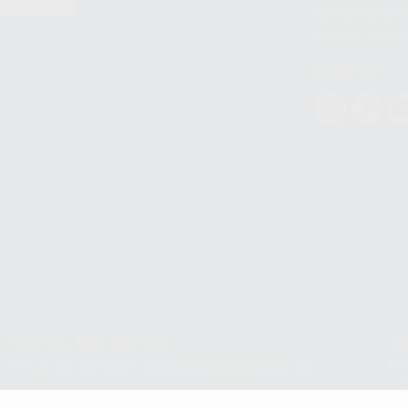
E
garantías adecuadas
datos personales a 
WhatsApp Busines
Síguenos
Teléfono:
900 393 939
Co
pr
E-mail de contacto:
proclinic@proclinic.es
In