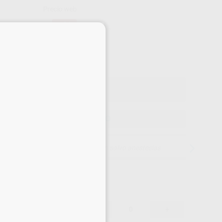
Precio web
-10%
¡Mejor oferta!
×
25
,71
€
41 €
o con IVA incluido 31,11 €
ELEGIR MODELO
15 días para cambiar de opinión salvo anestesias
25,71 €
-10%
-
+