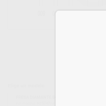
Envíos gratuitos desde 110€
Elige un modelo
FRESA DIAMANTE BOLA PM 801.104.009
H15747
211740
Ref. Proclinic
Ref. fabricante