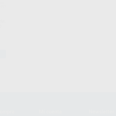
MET
9963
.M.
O
compra
Mi cuenta
Newsletter