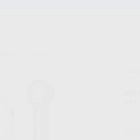
Stock de más de 15.000 productos
ORTODONCIA
CAD/CAM
EST
AMANTE BOLA PM KOMET 801
Ofert
FRE
801
Marca
Conteni
Oferta