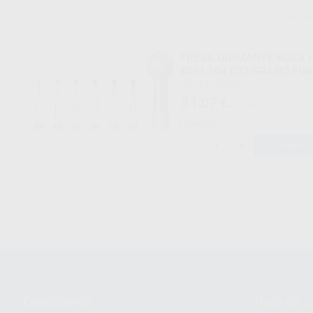
KO
Ref. 9
FRESA DIAMANTE BOLA P
8801.104.023 GRANO FIN
Caja 5 unidades
31
,07
€
34,35 €
Oferta
-
+
AÑADIR
Conócenos
Guía de 