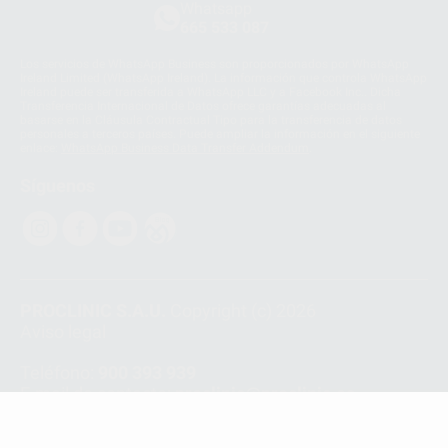
Whatsapp
665 533 087
Los servicios de WhatsApp Business son proporcionados por WhatsApp
Ireland Limited (WhatsApp Ireland). La información que controla WhatsApp
Ireland puede ser transferida a WhatsApp LLC y a Facebook Inc.. Dicha
Transferencia Internacional de Datos ofrece garantías adecuadas al
basarse en la Cláusula Contractual Tipo para la transferencia de datos
personales a terceros países. Puede ampliar la información en el siguiente
enlace:
WhatsApp Business Data Transfer Addendum
.
Síguenos
PROCLINIC S.A.U.
Copyright (c) 2026
Aviso legal
Teléfono:
900 393 939
E-mail de contacto:
proclinic@proclinic.es
Condiciones Generales de Contratación
y
Política