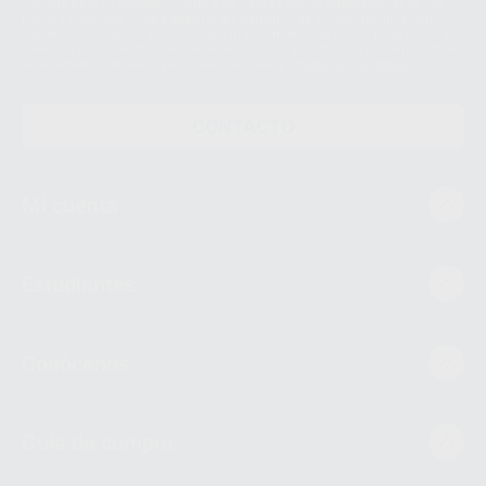
siempre bajo su consentimiento y no habrás cesión internacional de sus
Datos Personales. Podrá ejercitar los derechos de acceso, rectificación,
supresión, limitación y/o oposición al tratamiento de datos, entre otros, a
través de lopd@proclinic.es. Si desea conocer información adicional sobre
el tratamiento de datos personales, acceda a:
Protección de datos
CONTACTO
Mi cuenta
Estudiantes
Conócenos
Guía de compra