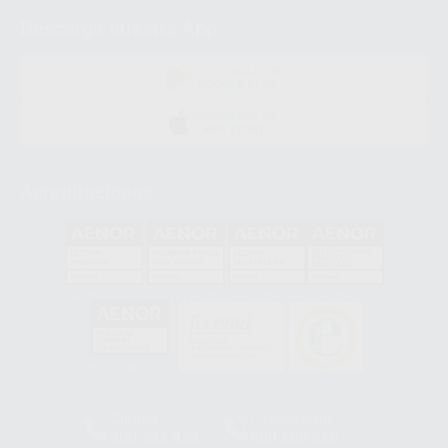
Descarga nuestra App
DISPONIBLE EN
GOOGLE PLAY
DISPONIBLE EN
APP STORE
Acreditaciones
GA-2008/0342
SST-0118/2023
ER-0120/1997
GS-0001/2017
HCO-0060/2023
Clínica
Laboratorio
900 393 939
900 800 880