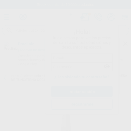
Stock de más de 15.000 productos
¡Hola!
Inicia sesión para ver los precios
del carrito con tus condiciones y
Proclinic
descuentos aplicados.
¿Todavía no tienes nuestra App?
¡Descárgala para ser siempre el primero en conocer nuestras
promociones y descuentos! Disponible en Google Play o App Store.
Google Play
Inicio
/
Laboratorio
/
Fresas/pulido/discos
/
Fresas de tungsteno
/
FRESA
¿Has olvidado tu contraseña?
DE TUNGSTENO CC219.104.023
Registrarme