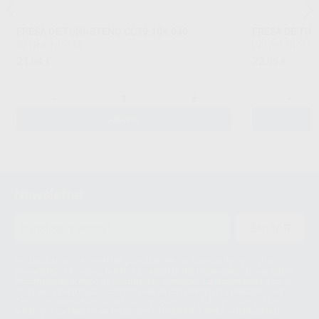
FRESA DE TUNGSTENO CC79.104.040
FRESA DE TU
DZ
|
Ref. H15583
DZ
|
Ref. H15589
21
22
,04
€
,95
€
-
+
-
AÑADIR
Newsletter
ENVIAR
Le informamos de que el Responsable del tratamiento de sus Datos
Personales es Proclinic S.A.U.. La Finalidad del tratamiento de sus Datos
Personales es el envío de información comercial. La legitimación para el
envío de la información comercial es su consentimiento prestado. Sus
datos únicamente serán cedidos a empresas vinculadas con Proclinic
S.A.U. que comercialicen productos similares del sector odontológico,