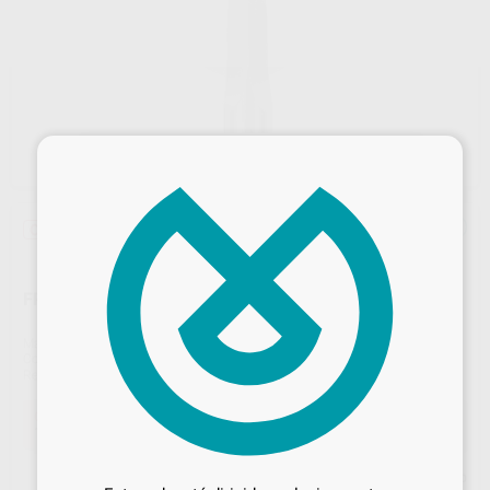
×
Oferta
FRESA DE TUNGSTENO CC219.104.023
Marca
DZ
Contenido
1 unidad
Ref. Proclinic
H15584
Ref. fabricante
CC219023
Oferta
19,39 €
Comprando
1 unidad
te ahorras el
10%
Desbloquea todas tus ventajas
Precio web
Inicia sesión
para disfrutar de todos