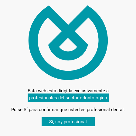
19,
Preci
Esta web está dirigida exclusivamente a
Entrega en 24h
profesionales del sector odontológico
Pulse Sí para confirmar que usted es profesional dental.
Desbloquea todas tus ventajas
Sí, soy profesional
sesión
para disfrutar de todos tus
descuentos y condiciones esp