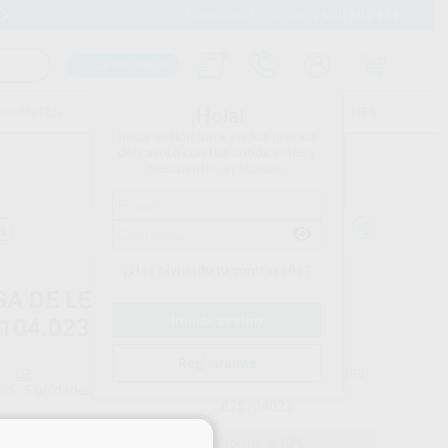
900 393 939
Envíos gratuitos desde 110€
Llama GRATIS a Clínica
Carrito mágico
UDIANTES
FOLLETOS
FORMACIONES
¡Hola!
Inicia sesión para ver los precios
del carrito con tus condiciones y
descuentos aplicados.
a
¿Has olvidado tu contraseña?
SA DE LENTEJA DIAMANTE
.104.023
Registrarme
DZ
Ref. Proclinic
H15889
do
5 unidades
Ref. fabricante
825104023
×
17,24 €
Comprando
1 unidad
te ahorras el
10%