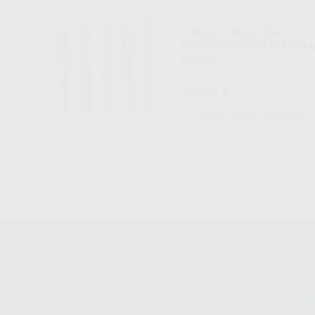
FRESA TUNGSTENO
MICROFRESADO PM KOM
H356F
Caja 1 unidad
44
,55
€
SELECCIONAR REFERENCIA
Conócenos
Guía de 
¿Quiénes somos?
Cómo com