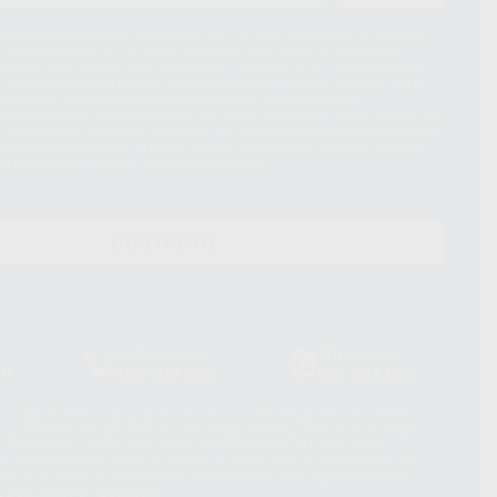
ue el Responsable del tratamiento de sus Datos Personales es Proclinic
d del tratamiento de sus Datos Personales es el envío de información
imación para el envío de la información comercial es su consentimiento
s únicamente serán cedidos a empresas vinculadas con Proclinic S.A.U.
roductos similares del sector odontológico, siempre bajo su
 habrás cesión internacional de sus Datos Personales. Podrá ejercitar los
 rectificación, supresión, limitación y/o oposición al tratamiento de datos,
és de lopd@proclinic.es. Si desea conocer información adicional sobre el
os personales, acceda a:
Protección de datos
CONTACTO
Laboratorio
Whatsapp
39
900 800 880
665 533 087
hatsApp Business son proporcionados por WhatsApp Ireland Limited
. La información que controla WhatsApp Ireland puede ser transferida a
acebook Inc.. Dicha Transferencia Internacional de Datos ofrece
 al basarse en la Cláusula Contractual Tipo para la transferencia de
terceros países. Puede ampliar la información en el siguiente enlace:
s Data Transfer Addendum
.