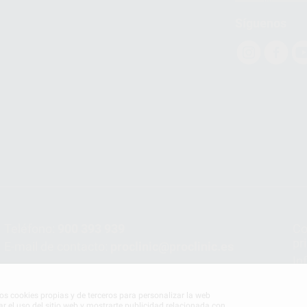
Síguenos
Teléfono:
900 393 939
Co
pr
E-mail de contacto:
proclinic@proclinic.es
In
Po
mos cookies propias y de terceros para personalizar la web
ar el uso del sitio web y mostrarte publicidad relacionada con