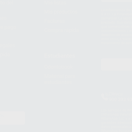
to del
Mis listas
Le informamos de q
Mis productos
S.A.U.. La Finalida
nes
comercial. La legit
Facturas
prestado. Sus dato
e pago
que comercialicen p
Compra rápida
consentimiento y no
derechos de acceso,
entre otros, a trav
tratamiento de dat
legales
pida
Estudiantes
Odontobook
Material para
estudiantes
Clínica
900 393 9
Los servicios de W
(WhatsApp Ireland)
EN
WhatsApp LLC y a F
E
garantías adecuadas
datos personales a 
WhatsApp Busines