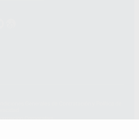
ndiciones Generales de Contratación
y
Política de
ivacidad
formación Corporativa
lítica de Cookies