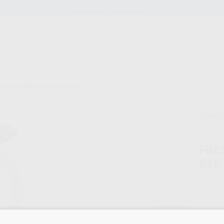
Stock de más de 15.000 productos
ORTODONCIA
CAD/CAM
EST
 LENTEJA DIAMANTE 825.104.023
Ofert
FRE
825
Marca
Conteni
Oferta