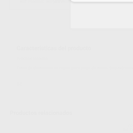
H15889
825104023
Ref. Proclinic
Ref. fabricante
Características del producto
Proclinic informa:
Fresa de diamantes en capas para pieza de mano. Uso extraora
DZ
Productos relacionados
KO
Ref. 