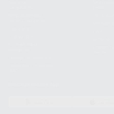
Nuestros
Seguimien
compromisos
pedido
Responsabilidad
Devolucio
Social Corporativa
Métodos d
Canal ético
Envío
Código ético
Símbolos 
Sostenibilidad
Compra rá
energética
dientes
Trabaja con nosotros
Preguntas Frecuentes
(FAQ)
Descarga nuestra App
DISPONIBLE EN
DISPONIBLE 
GOOGLE PLAY
APP STOR