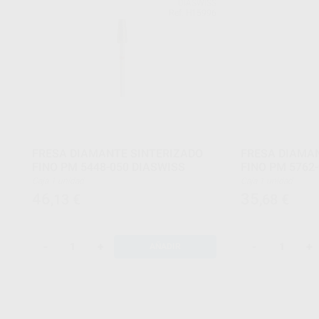
DIASWISS
Ref. H15996
FRESA DIAMANTE SINTERIZADO
FRESA DIAMA
FINO PM 5448-050 DIASWISS
FINO PM 5762
Caja 1 unidad
Caja 1 unidad
46
35
,13
€
,68
€
-
+
-
+
AÑADIR