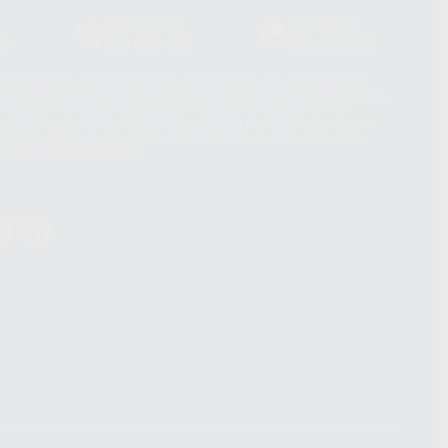
Laboratorio
Whatsapp
39
900 800 880
665 533 087
hatsApp Business son proporcionados por WhatsApp Ireland Limited
. La información que controla WhatsApp Ireland puede ser transferida a
acebook Inc.. Dicha Transferencia Internacional de Datos ofrece
 al basarse en la Cláusula Contractual Tipo para la transferencia de
terceros países. Puede ampliar la información en el siguiente enlace:
s Data Transfer Addendum
.