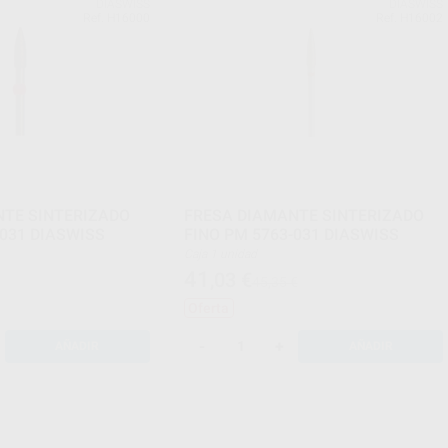
DIASWISS
DIASWISS
Ref. H16000
Ref. H16002
NTE SINTERIZADO
FRESA DIAMANTE SINTERIZADO
-031 DIASWISS
FINO PM 5763-031 DIASWISS
Caja 1 unidad
41
,03
€
45,35 €
Oferta
-
+
AÑADIR
AÑADIR