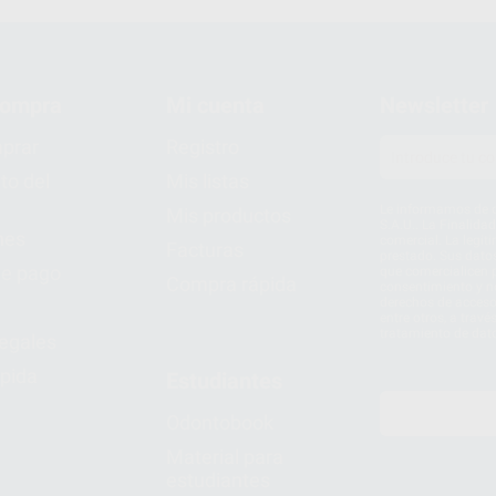
compra
Mi cuenta
Newsletter
prar
Registro
to del
Mis listas
Le informamos de q
Mis productos
S.A.U.. La Finalida
nes
comercial. La legit
Facturas
prestado. Sus dato
e pago
que comercialicen p
Compra rápida
consentimiento y no
derechos de acceso,
entre otros, a trav
tratamiento de dat
legales
pida
Estudiantes
Odontobook
Material para
estudiantes