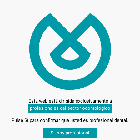
58,
Preci
Entrega en 24h
Esta web está dirigida exclusivamente a
profesionales del sector odontológico
Pulse Sí para confirmar que usted es profesional dental.
Desbloquea todas tus ventajas
Sí, soy profesional
5-050