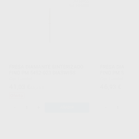
DIASWISS
Ref. H16008
FRESA DIAMANTE SINTERIZADO
FRESA DIAMANT
FINO PM 5452-023 DIASWISS
FINO PM 5439-0
Caja 1 unidad
Caja 1 unidad
41
46
,03
€
,93
€
45,35 €
Oferta
-
+
-
+
AÑADIR