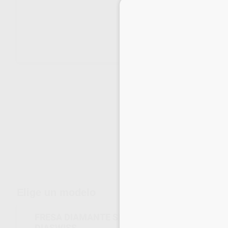
Envíos gratuitos desde 110€
Elige un modelo
FRESA DIAMANTE SINTERIZADO FINO PM 574
DIASWISS