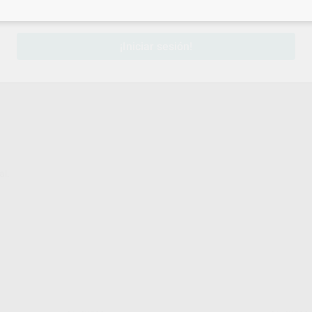
sesión
para disfrutar de todos tus
descuentos y condiciones esp
¡Iniciar sesión!
al.