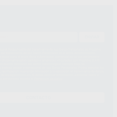
ENVIAR
ue el Responsable del tratamiento de sus Datos Personales es Proclinic
d del tratamiento de sus Datos Personales es el envío de información
imación para el envío de la información comercial es su consentimiento
s únicamente serán cedidos a empresas vinculadas con Proclinic S.A.U.
roductos similares del sector odontológico, siempre bajo su
 habrás cesión internacional de sus Datos Personales. Podrá ejercitar los
 rectificación, supresión, limitación y/o oposición al tratamiento de datos,
és de lopd@proclinic.es. Si desea conocer información adicional sobre el
os personales, acceda a:
Protección de datos
CONTACTO