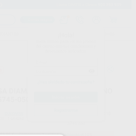
900 393 939
Envíos gratuitos desde 110€
Llama GRATIS a Clínica
Carrito mágico
UDIANTES
FOLLETOS
FORMACIONES
¡Hola!
Inicia sesión para ver los precios
del carrito con tus condiciones y
descuentos aplicados.
a
¿Has olvidado tu contraseña?
SA DIAMANTE SINTERIZADO FINO
5745-050 DIASWISS
Registrarme
DIASWISS
Ref. Proclinic
H16010
do
1 unidad
Ref. fabricante
5745 050
53,05 €
Comprando
1 unidad
te ahorras el
10%