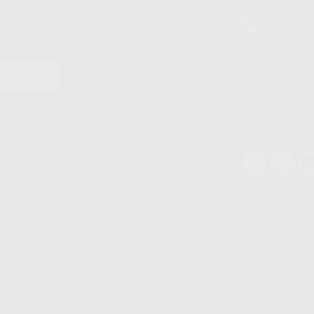
Clínica
900 393 9
Los servicios de W
(WhatsApp Ireland)
EN
WhatsApp LLC y a F
E
garantías adecuadas
datos personales a 
WhatsApp Busines
Síguenos