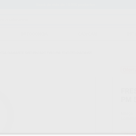
Stock de más de 15.000 productos
ORTODONCIA
CAD/CAM
EST
ESA DIAMANTE SINTERIZADO FINO PM 5745-050 DIASWISS
Ofert
FRE
PM 
Marca
Conteni
Oferta