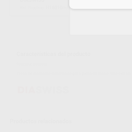
Inicia 
H16010
5745 050
Ref. Proclinic
Ref. fabricante
Características del producto
Proclinic informa:
Fresa de diamante sinterizado para pieza de mano. Uso extraor
Productos relacionados