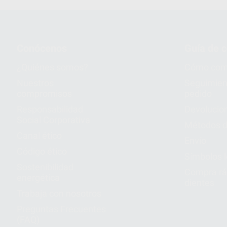
Conócenos
Guía de 
¿Quiénes somos?
Cómo com
Nuestros
Seguimien
compromisos
pedido
Responsabilidad
Devolucio
Social Corporativa
Métodos d
Canal ético
Envío
Código ético
Símbolos 
Sostenibilidad
Compra rá
energética
dientes
Trabaja con nosotros
Preguntas Frecuentes
(FAQ)