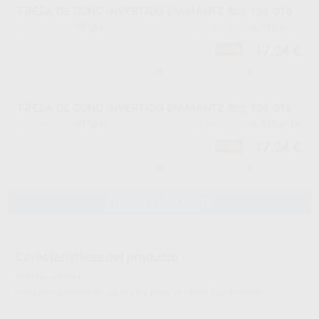
FRESA DE CONO INVERTIDO DIAMANTE 805.104.016
H15881
805104016
Ref. Proclinic
Ref. fabricante
17,24 €
-10%
-
+
FRESA DE CONO INVERTIDO DIAMANTE 805.104.018
H15883
805104018
Ref. Proclinic
Ref. fabricante
17,24 €
-10%
-
+
AÑADIR AL CARRITO
Características del producto
Proclinic informa:
Fresa de diamantes en capas para pieza de mano. Uso extraoral.