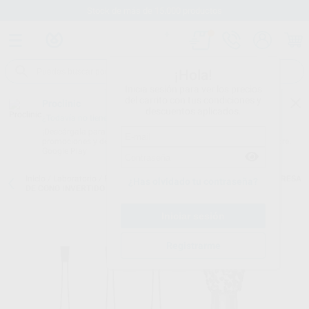
Stock de más de 15.000 productos
¡Hola!
Inicia sesión para ver los precios
del carrito con tus condiciones y
Proclinic
descuentos aplicados.
¿Todavía no tienes nuestra App?
¡Descárgala para ser siempre el primero en conocer nuestras
promociones y descuentos! Disponible en Google Play o App Store.
Google Play
Inicio
/
Laboratorio
/
Fresas/pulido/discos
/
Fresas diamantadas
/
FRESA
¿Has olvidado tu contraseña?
DE CONO INVERTIDO DIAMANTE D+Z
Registrarme