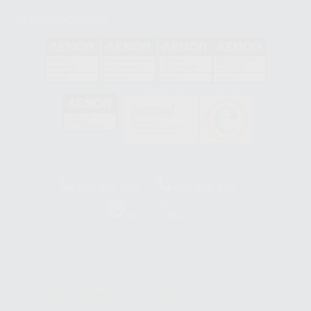
Acreditaciones
GA-2008/0342
SST-0118/2023
ER-0120/1997
GS-0001/2017
HCO-0060/2023
Clínica
Laboratorio
900 393 939
900 800 880
Whatsapp
665 533 087
Los servicios de WhatsApp Business son proporcionados por WhatsApp
Ireland Limited (WhatsApp Ireland). La información que controla WhatsApp
Ireland puede ser transferida a WhatsApp LLC y a Facebook Inc.. Dicha
Transferencia Internacional de Datos ofrece garantías adecuadas al
basarse en la Cláusula Contractual Tipo para la transferencia de datos
personales a terceros países. Puede ampliar la información en el siguiente
enlace:
WhatsApp Business Data Transfer Addendum
.