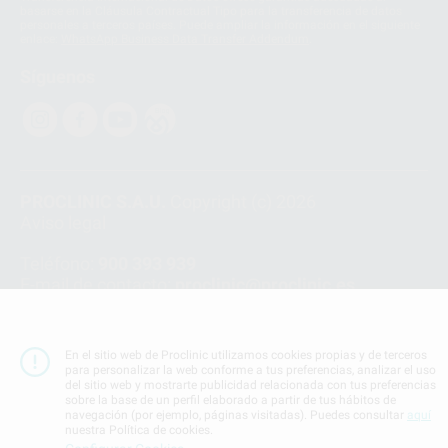
basarse en la Cláusula Contractual Tipo para la transferencia de datos
personales a terceros países. Puede ampliar la información en el siguiente
enlace:
WhatsApp Business Data Transfer Addendum
.
Síguenos
PROCLINIC S.A.U.
Copyright (c) 2026
Aviso legal
Teléfono:
900 393 939
E-mail de contacto:
proclinic@proclinic.es
Condiciones Generales de Contratación
y
Política
de privacidad
En el sitio web de Proclinic utilizamos cookies propias y de terceros
Información Corporativa
para personalizar la web conforme a tus preferencias, analizar el uso
del sitio web y mostrarte publicidad relacionada con tus preferencias
Política de Cookies
sobre la base de un perfil elaborado a partir de tus hábitos de
navegación (por ejemplo, páginas visitadas). Puedes consultar
aquí
nuestra Política de cookies.
SUBIR