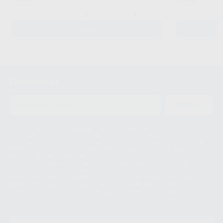
Oferta
Oferta
-
+
-
AÑADIR
Newsletter
ENVIAR
Le informamos de que el Responsable del tratamiento de sus Datos
Personales es Proclinic S.A.U.. La Finalidad del tratamiento de sus Datos
Personales es el envío de información comercial. La legitimación para el
envío de la información comercial es su consentimiento prestado. Sus
datos únicamente serán cedidos a empresas vinculadas con Proclinic
S.A.U. que comercialicen productos similares del sector odontológico,
siempre bajo su consentimiento y no habrás cesión internacional de sus
Datos Personales. Podrá ejercitar los derechos de acceso, rectificación,
supresión, limitación y/o oposición al tratamiento de datos, entre otros, a
través de lopd@proclinic.es. Si desea conocer información adicional sobre
el tratamiento de datos personales, acceda a:
Protección de datos