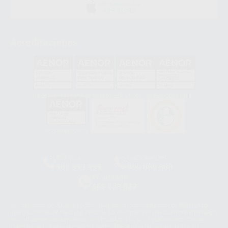
DISPONIBLE EN
APP STORE
Acreditaciones
GA-2008/0342
SST-0118/2023
ER-0120/1997
GS-0001/2017
HCO-0060/2023
Clínica
Laboratorio
900 393 939
900 800 880
Whatsapp
665 533 087
Los servicios de WhatsApp Business son proporcionados por WhatsApp
Ireland Limited (WhatsApp Ireland). La información que controla WhatsApp
Ireland puede ser transferida a WhatsApp LLC y a Facebook Inc.. Dicha
Transferencia Internacional de Datos ofrece garantías adecuadas al