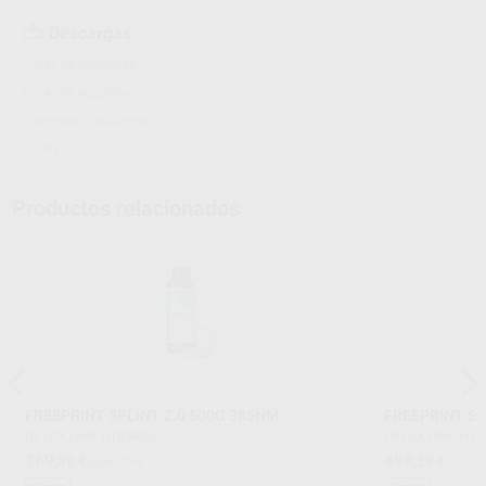
Descargas
Hojas de seguridad
Hojas de seguridad
Información adicional
Archivo 1
Productos relacionados
FREEPRINT SPLINT 2.0 500G 385NM
FREEPRINT S
DETAX
|
Ref. H103490
DETAX
|
Ref. H1
169
498
,38
€
209,75 €
,59
€