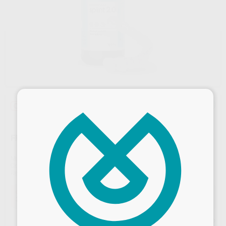
×
Oferta
FREEPRINT SPLINT 2.0 1000G 385NM
Marca
DETAX
Contenido
1 x 1000 gr.
Ref. Proclinic
H103491
Ref. fabricante
02076
Oferta
317,57 €
Comprando
1 unidad
te ahorras el
19%
Precio web